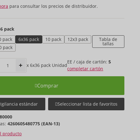
hora
para consultar los precios de distribuidor.
36 pack
0 pack
6x36 pack
10 pack
12x3 pack
Tabla de
tallas
0 pack
EE / caja de cartón:
5
x
6x36 pack
Unidad
completar cartón
Comprar
vigilancia estándar
Seleccionar lista de favoritos
80000
as:
4260605480775 (EAN-13)
el producto