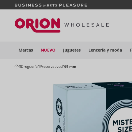
Marcas
NUEVO
Juguetes
Lencería y
moda
F
Droguería
Preservativos
69 mm