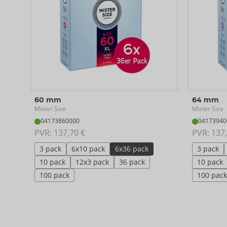
60 mm
64 mm
Mister Size
Mister Size
04173860000
04173940
PVR: 
137,70 €
PVR: 
137,
3 pack
6x10 pack
6x36 pack
3 pack
10 pack
12x3 pack
36 pack
10 pack
100 pack
100 pack