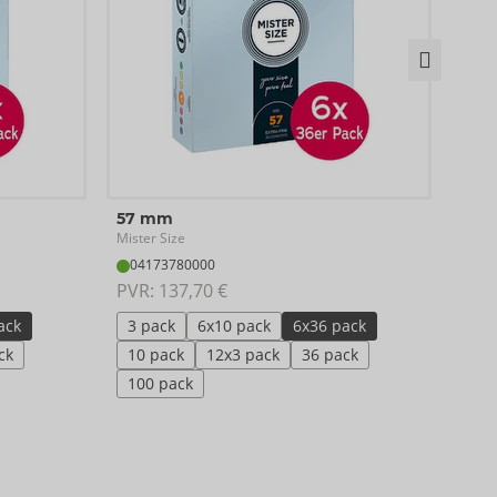
49 
57 mm
Miste
Mister Size
04
04173780000
PVR:
PVR: 
137,70 €
3 p
ack
3 pack
6x10 pack
6x36 pack
10 
ck
10 pack
12x3 pack
36 pack
10
100 pack