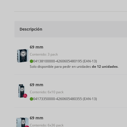
Descripción
69 mm
Contenido: 3 pack
04138100000
-
4260605480195 (EAN-13)
Solo disponible para pedir en unidades
de 12 unidades
.
69 mm
Contenido: 6x10 pack
04173350000
-
4260605480355 (EAN-13)
69 mm
Contenido: 6x36 pack