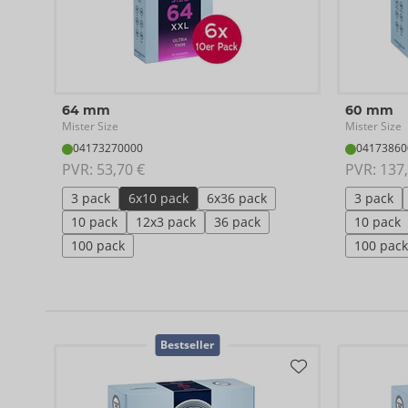
64 mm
60 mm
Mister Size
Mister Size
04173270000
04173860
PVR: 
53,70 €
PVR: 
137,
3 pack
6x10 pack
6x36 pack
3 pack
10 pack
12x3 pack
36 pack
10 pack
100 pack
100 pack
Bestseller