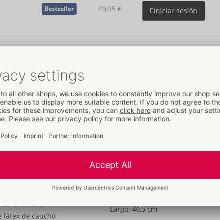
49,95 €
Bestseller
Iniciar sesión
Detalles
Datos
Material:
Naturkautschuklatex
A la información material
Talla
Largo:
22 cm
Peso:
1230 g
Embalaje
Ancho:
15 cm
Alto:
10 cm
or sensación!
Largo:
46,5 cm
e látex de caucho