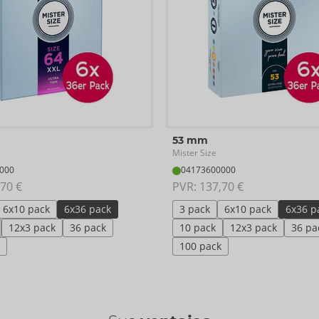
53 mm
Mister Size
000
04173600000
70 €
PVR: 
137,70 €
6x10 pack
6x36 pack
3 pack
6x10 pack
6x36 p
12x3 pack
36 pack
10 pack
12x3 pack
36 pa
100 pack