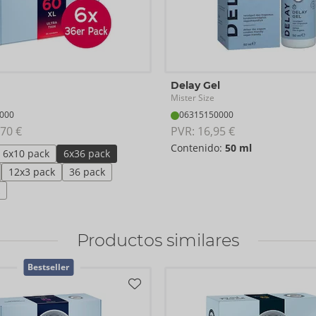
Delay Gel
Mister Size
000
06315150000
70 €
PVR: 
16,95 €
Contenido:
50 ml
6x10 pack
6x36 pack
12x3 pack
36 pack
Productos similares
Bestseller