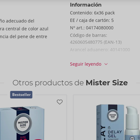
Información
Contenido:
6x36 pack
EE / caja de cartón:
5
año adecuado del
Nº art.:
04174080000
ra central de color azul
Código de barras:
ncia del pene de entre
4260605480775 (EAN-13)
Arancel aduanero:
40141000
País de fabricación:
MY
Seguir leyendo
Otros productos de
Mister Size
Bestseller