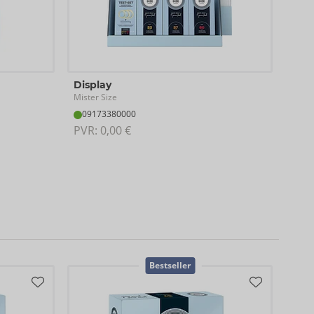
Display
Tes
Mister Size
Miste
09173380000
04
PVR: 
0,00 €
PVR:
Cont
Bestseller