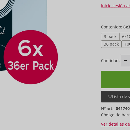
Inicie sesión a
Contenido:
6x
3 pack
6x1
36 pack
10
Cantidad:
Lista de 
Nº art.:
041740
Código de barr
Ver detalles d