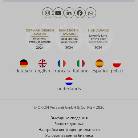
Материаловедение
Monday - Thursday: 09:00am - 04:00pm
О нас
Friday: 09:00am - 3:00pm (CET/CEST)
Продолжительность
eroFame
Контакт
Часто задаваемые вопросы (ЧаВо)
deutsch
english
français
italiano
español
polski
nederlands
© ORION Versand GmbH & Co. KG – 2026
Выходные сведения
Защита данных
Настройки конфиденциальности
Условия ведения бизнеса