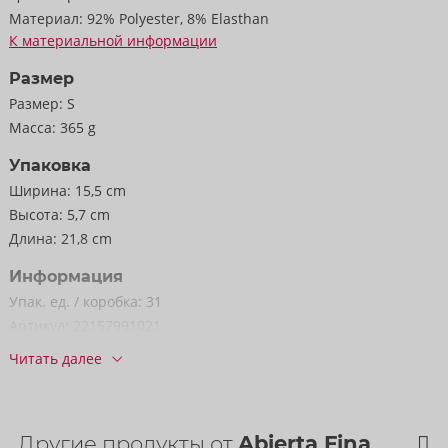
Материал:
92% Polyester, 8% Elasthan
92% полиэстера, 8% эластана.
К материальной информации
Поставляется без чулок.
Размер
Размер:
S
Масса:
365 g
Упаковка
Ширина:
15,5 cm
Высота:
5,7 cm
Длина:
21,8 cm
Информация
Упак. ед. / коробка:
31
Артикул:
22157991021
Штрихкод:
4024144692057 (EAN-13)
Читать далее
код ТН ВЭД:
62121090
Страна происхождения:
CN
Другие продукты от
Abierta Fina