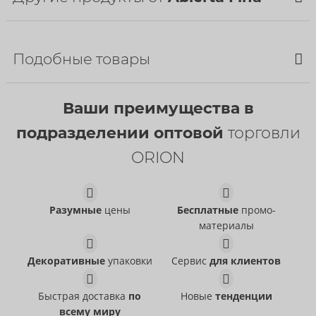
Подобные товары
РАСПРОДАЖА
Ваши преимущества в
подразделении оптовой
торговли
ORION
Set
Set
Abierta Fina
- ORION Brand
Abierta Fina
- ORION Brand
Разумные
цены
Бесплатные
промо-
22157801021
26333021021
РРЦ:
89,95 €
материалы
РРЦ:
99,95 €
Set
Suspender Set
Abierta Fina
Abierta Fina
- ORION Brand
- ORION Brand
Декоративные
упаковки
Сервис
для клиентов
22515071021
Прекращенная статья
РРЦ:
99,95 €
22141801021
Быстрая доставка
по
Новые
тенденции
РРЦ:
49,95 €
всему миру