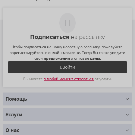
Подписаться
на рассылку
Чтобы подписаться на нашу новостную рассылку, пожалуйста,
зарегистрируйтесь в онлайн-магазине. Тогда Вы также увидите
свои
предложения
и оптовые
цены
.
Войти
Вы можете
в любой момент отказаться
от услуги.
Помощь
У Вас есть вопросы?
Услуги
Мы с радостью Вам поможем
Таблица размеров
+49 (0)461 50 40 308
О нас