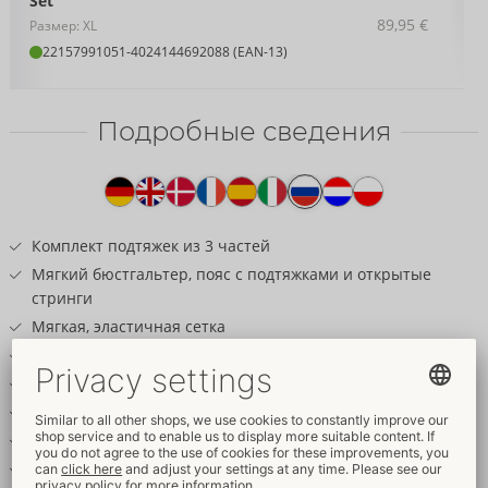
Set
89,95 €
Размер: XL
22157991051
-
4024144692088 (EAN-13)
Подробные сведения
Текст
к
товару
Комплект подтяжек из 3 частей
Мягкий бюстгальтер, пояс с подтяжками и открытые
стринги
Мягкая, эластичная сетка
Детали украшений цвета розового золота
Съемные цепочки на чашечках из сетки
Съемные украшения-цепочки на поясе-подтяжке
Соблазнительные стринги без промежности
Съемная цепочка для промежности