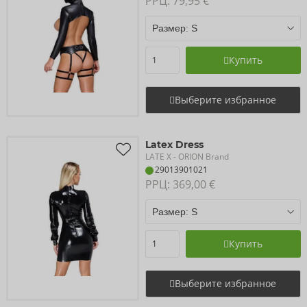
РРЦ: 
79,95 €
Купить
Выберите избранное
Latex Dress
LATE X
- ORION Brand
29013901021
РРЦ: 
369,00 €
Купить
Выберите избранное