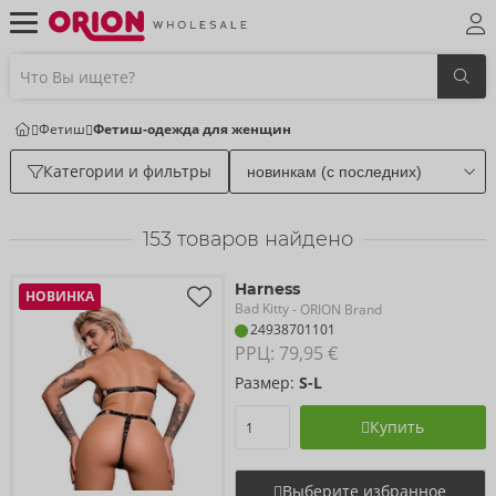
Фетиш
Фетиш-одежда для женщин
Категории и фильтры
153
товаров найдено
Harness
НОВИНКА
Bad Kitty
- ORION Brand
24938701101
РРЦ: 
79,95 €
Размер:
S-L
Купить
Выберите избранное