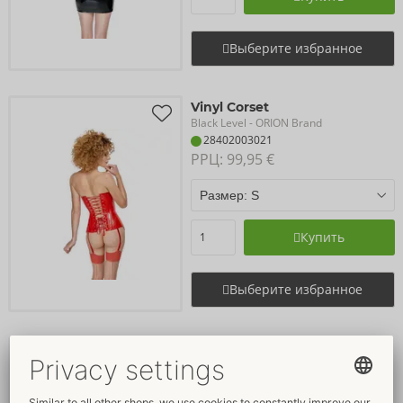
Выберите избранное
Vinyl Corset
Black Level
- ORION Brand
28402003021
РРЦ: 
99,95 €
Купить
Выберите избранное
Vinyl Waist Cincher
Black Level
- ORION Brand
28406853021
РРЦ: 
69,95 €