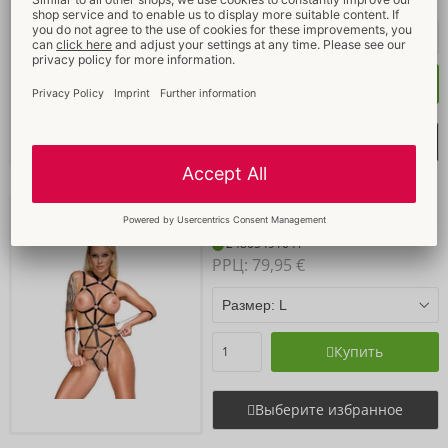
Купить
Выберите избранное
Body
Bad Kitty
- ORION Brand
24805491041
РРЦ: 
79,95 €
Купить
Выберите избранное