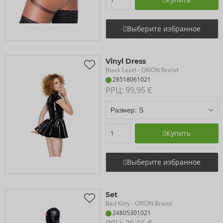
Выберите избранное
Vinyl Dress
Black Level
- ORION Brand
28518061021
РРЦ: 
99,95 €
Купить
Выберите избранное
Set
Bad Kitty
- ORION Brand
24805301021