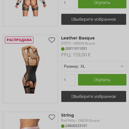
Купить
Выберите избранное
Leather Basque
РАСПРОДАЖА
ZADO
- ORION Brand
20011011051
РРЦ: 
159,00 €
Купить
Выберите избранное
String
Bad Kitty
- ORION Brand
24806033101