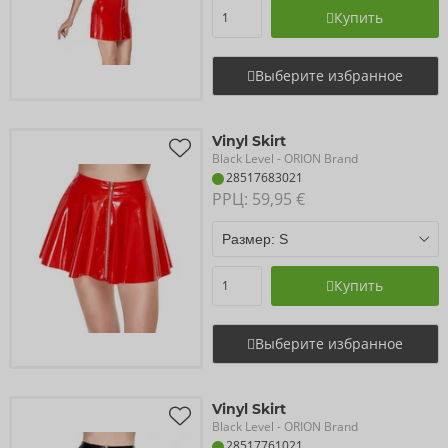
Купить
Выберите избранное
Vinyl Skirt
Black Level
- ORION Brand
28517683021
РРЦ: 
59,95 €
Купить
Выберите избранное
Vinyl Skirt
Black Level
- ORION Brand
28517761021