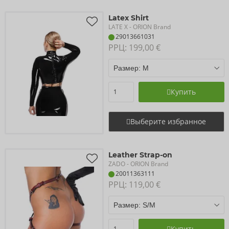
Latex Shirt
LATE X
- ORION Brand
29013661031
РРЦ: 
199,00 €
Купить
Выберите избранное
Leather Strap-on
ZADO
- ORION Brand
20011363111
РРЦ: 
119,00 €
Купить