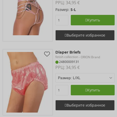
РРЦ: 
34,95 €
Размер:
S-L
Купить
Выберите избранное
Diaper Briefs
fetish collection
- ORION Brand
24800009131
РРЦ: 
34,95 €
Купить
Выберите избранное