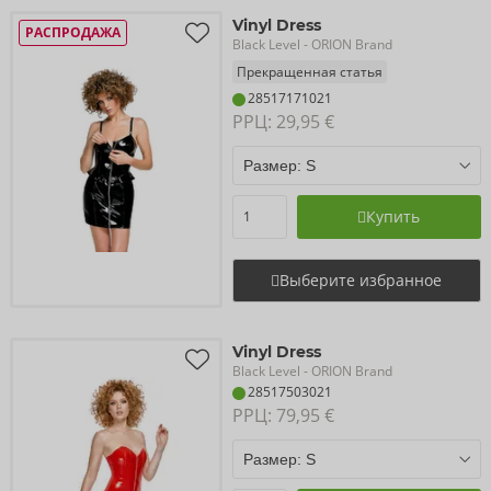
Vinyl Dress
РАСПРОДАЖА
Black Level
- ORION Brand
Прекращенная статья
28517171021
РРЦ: 
29,95 €
Купить
Выберите избранное
Vinyl Dress
Black Level
- ORION Brand
28517503021
РРЦ: 
79,95 €