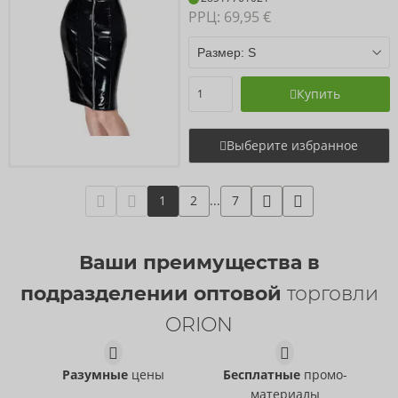
РРЦ: 
69,95 €
Купить
Выберите избранное
1
2
...
7
Ваши преимущества в
подразделении оптовой
торговли
ORION
Разумные
цены
Бесплатные
промо-
материалы