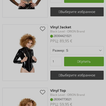
Выберите избранное
Vinyl Jacket
Black Level
- ORION Brand
28304421021
РРЦ: 
89,95 €
Купить
Выберите избранное
Vinyl Top
Black Level
- ORION Brand
28304773021
РРЦ: 
59,95 €