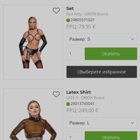
Set
Bad Kitty
- ORION Brand
24805571021
РРЦ: 
79,95 €
Купить
Выберите избранное
Latex Shirt
LATE X
- ORION Brand
29013745041
РРЦ: 
249,00 €
Купить