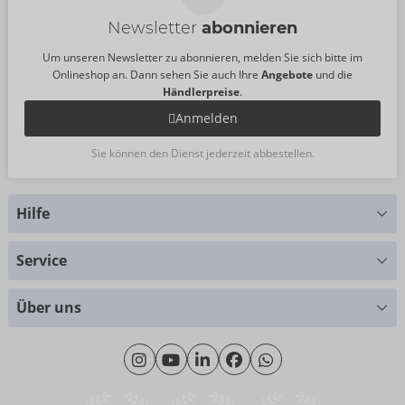
Newsletter
abonnieren
Um unseren Newsletter zu abonnieren, melden Sie sich bitte im
Onlineshop an. Dann sehen Sie auch Ihre
Angebote
und die
Händlerpreise
.
Anmelden
Sie können den Dienst jederzeit abbestellen.
Hilfe
Sie haben Fragen?
Service
Wir helfen Ihnen gern weiter
Größentabellen
+49 (0)461 50 40 308
Über uns
Materialkunde
Montag - Donnerstag: 09:00 - 16:00 Uhr
Wir über uns
Freitag: 09:00 - 15:00 Uhr
Nachhaltigkeit