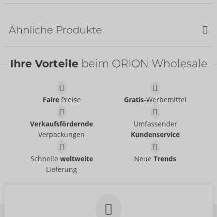
Ähnliche Produkte
SALE
Ihre Vorteile
beim ORION Wholesale
Faire
Preise
Gratis
-Werbemittel
Set
Set
Verkaufsfördernde
Umfassender
Abierta Fina
- ORION Brand
Abierta Fina
- ORION Brand
22157801021
Verpackungen
Kundenservice
26333021031
UVP:
89,95 €
UVP:
99,95 €
Set
Straps-Set
Schnelle
weltweite
Neue
Trends
Abierta Fina
Abierta Fina
- ORION Brand
- ORION Brand
Lieferung
22515071021
Auslaufartikel
UVP:
99,95 €
22141801021
UVP:
49,95 €