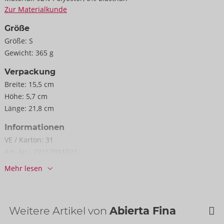
Zur Materialkunde
Größe
Größe:
S
Gewicht:
365 g
Verpackung
Breite:
15,5 cm
Höhe:
5,7 cm
Länge:
21,8 cm
Informationen
VE / Karton:
31
Art.-Nr.:
22157991021
Barcode:
4024144692057 (EAN-13)
Mehr lesen
Zolltarifnummer:
62121090
Herkunftsland:
CN
Weitere Artikel von
Abierta Fina