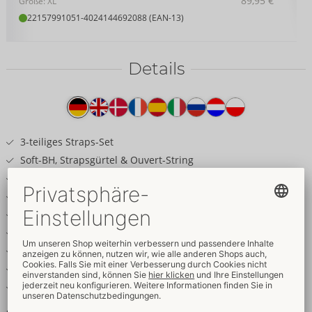
89,95 €
Größe: XL
22157991051
-
4024144692088 (EAN-13)
Details
Produkttext
3-teiliges Straps-Set
Soft-BH, Strapsgürtel & Ouvert-String
Weiches, elastisches Netz
Roségoldfarbene Schmuckdetails
Ketten von Netz-Cups abnehmbar
Abnehmbarer Strapsgürtel-Kettenschmuck
String einladend ouvert
Schrittkette abnehmbar
Träger und Strapse verstellbar