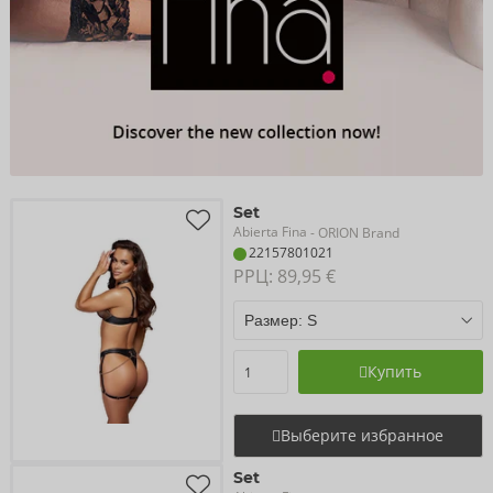
Set
Abierta Fina
- ORION Brand
22157801021
РРЦ: 
89,95 €
Купить
Выберите избранное
Set