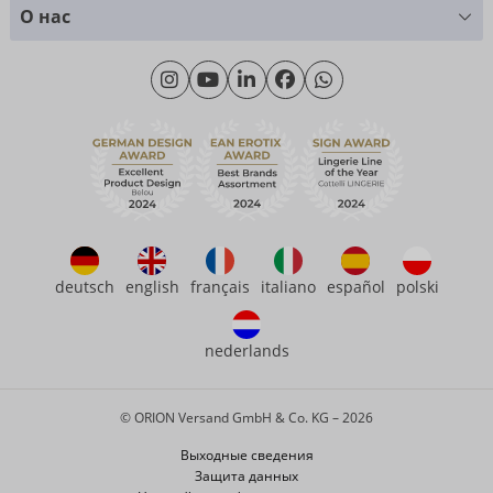
Таблица размеров
+49 (0)461 50 40 308
О нас
Материаловедение
Monday - Thursday: 09:00am - 04:00pm
О нас
Friday: 09:00am - 3:00pm (CET/CEST)
Продолжительность
eroFame
Контакт
Часто задаваемые вопросы (ЧаВо)
deutsch
english
français
italiano
español
polski
nederlands
© ORION Versand GmbH & Co. KG – 2026
Выходные сведения
Защита данных