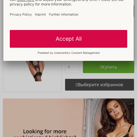
Выберите избранное
Set
Abierta Fina
- ORION Brand
26333021021
РРЦ: 
99,95 €
Купить
Выберите избранное