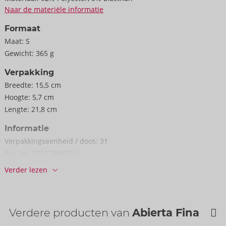
Naar de materiële informatie
Formaat
Maat:
S
Gewicht:
365 g
Verpakking
Breedte:
15,5 cm
Hoogte:
5,7 cm
Lengte:
21,8 cm
Informatie
Verpakkings­eenheid / doos:
31
Art. nr.:
22157991021
Barcode:
4024144692057 (EAN-13)
Verder lezen
Tariefnummer douane:
62121090
Land van herkomst:
CN
Verdere producten van
Abierta Fina