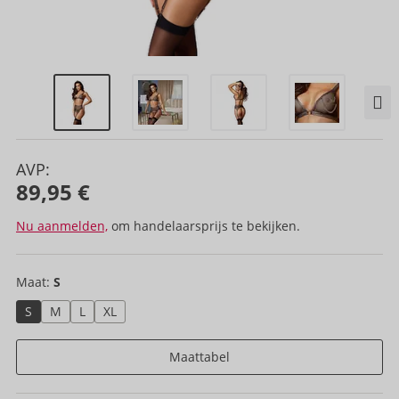
AVP:
89,95 €
Nu aanmelden,
om handelaarsprijs te bekijken.
Maat:
S
S
M
L
XL
Maattabel