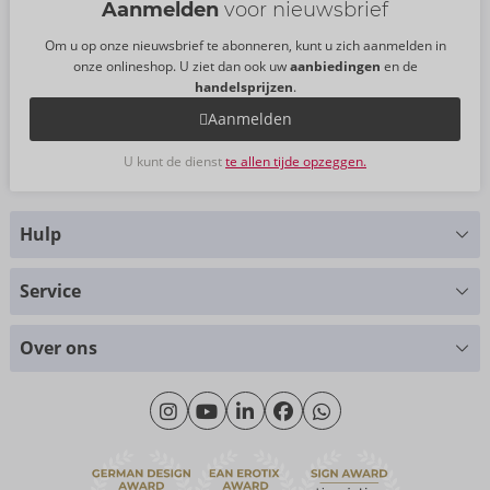
Aanmelden
voor nieuwsbrief
Om u op onze nieuwsbrief te abonneren, kunt u zich aanmelden in
onze onlineshop. U ziet dan ook uw
aanbiedingen
en de
handelsprijzen
.
Aanmelden
U kunt de dienst
te allen tijde opzeggen.
Hulp
Hebt u vragen?
Service
Wij helpen u graag verder
Maattabellen
+49 (0)461-5040-308
Over ons
Materialen
Maandag - Donderdag: 09.00 - 16.00 uur
Over ons
Vrijdag: 09.00 - 15.00 uur
Duurzaamheid
eroFame
Contact opnemen met