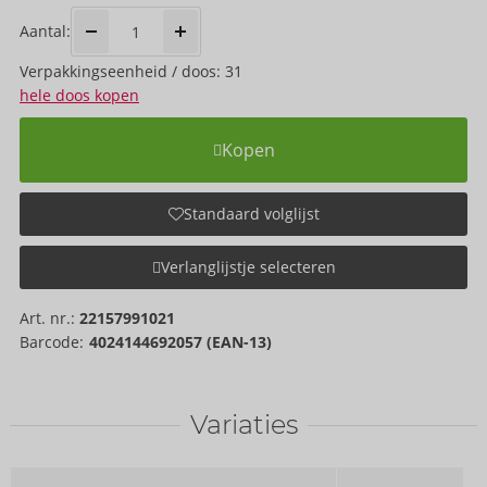
Aantal:
Verpakkings­eenheid / doos: 31
hele doos kopen
Kopen
Standaard volglijst
Verlanglijstje selecteren
Art. nr.:
22157991021
Barcode:
4024144692057 (EAN-13)
Variaties