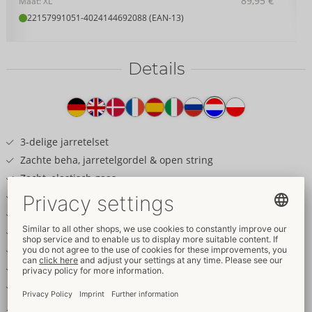
89,95 €
Maat: XL
22157991051
-
4024144692088 (EAN-13)
Details
Producttekst
3-delige jarretelset
Zachte beha, jarretelgordel & open string
Zacht, elastisch gaas
Roségoudkleurige juwelendetails
Verwijderbare kettingen van mesh cups
Afneembare jarretelgordelketting sieraden
Uitnodigende kruisloze string
Afneembare kruis ketting
Verstelbare bandjes en jarretelles