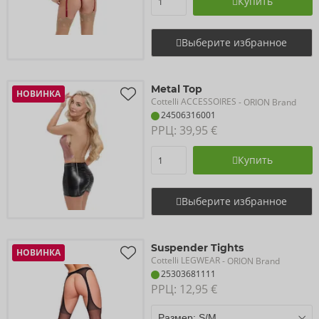
Купить
Выберите избранное
Metal Top
НОВИНКА
Cottelli ACCESSOIRES
- ORION Brand
24506316001
РРЦ: 
39,95 €
Купить
Выберите избранное
Suspender Tights
НОВИНКА
Cottelli LEGWEAR
- ORION Brand
25303681111
РРЦ: 
12,95 €