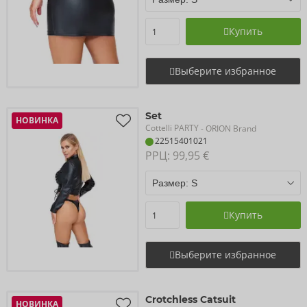
Купить
Выберите избранное
Set
НОВИНКА
Cottelli PARTY
- ORION Brand
22515401021
РРЦ: 
99,95 €
Купить
Выберите избранное
Crotchless Catsuit
НОВИНКА