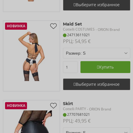
Выберите избранное
Maid Set
НОВИНКА
Cottelli COSTUMES
- ORION Brand
24713611021
РРЦ: 
54,95 €
Купить
Выберите избранное
Skirt
НОВИНКА
Cottelli PARTY
- ORION Brand
27707681021
РРЦ: 
49,95 €