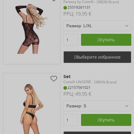
Fantasy by Cottelli
- ORION Brand
25519261131
РРЦ: 
19,95 €
Купить
Выберите избранное
Set
Cottelli LINGERIE
- ORION Brand
22157561021
РРЦ: 
49,95 €
Купить