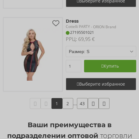
Выберите избранное
Dress
Cottelli PARTY
- ORION Brand
27195501021
РРЦ: 
69,95 €
Купить
Выберите избранное
1
2
...
43
Ваши преимущества в
подразделении оптовой
торговли