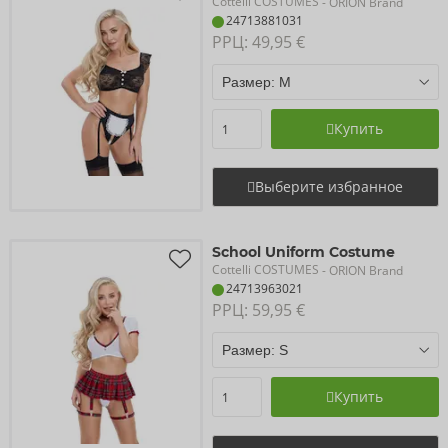
Cottelli COSTUMES
- ORION Brand
24713881031
РРЦ: 
49,95 €
Купить
Выберите избранное
School Uniform Costume
Cottelli COSTUMES
- ORION Brand
24713963021
РРЦ: 
59,95 €
Купить