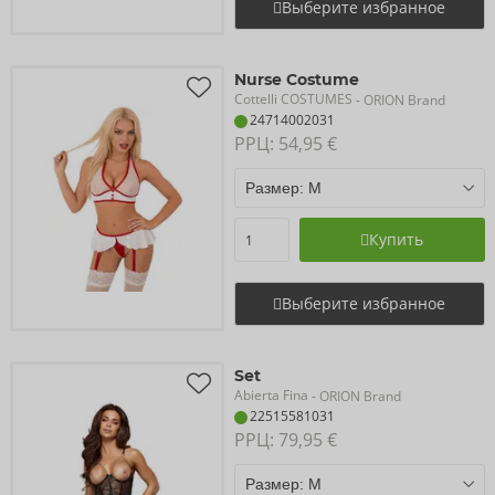
Выберите избранное
Nurse Costume
Cottelli COSTUMES
- ORION Brand
24714002031
РРЦ: 
54,95 €
Купить
Выберите избранное
Set
Abierta Fina
- ORION Brand
22515581031
РРЦ: 
79,95 €