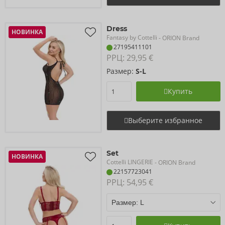
Dress
НОВИНКА
Fantasy by Cottelli
- ORION Brand
27195411101
РРЦ: 
29,95 €
Размер:
S-L
Купить
Выберите избранное
Set
НОВИНКА
Cottelli LINGERIE
- ORION Brand
22157723041
РРЦ: 
54,95 €