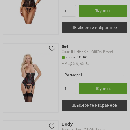
Купить
Выберите избранное
Set
Cottelli LINGERIE
- ORION Brand
26332991041
РРЦ: 
59,95 €
Купить
Выберите избранное
Body
Abierta Fina
- ORION Brand