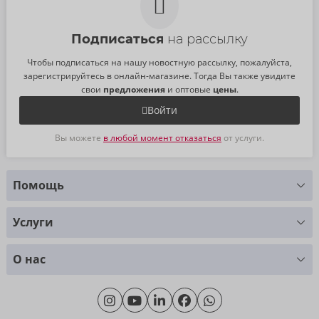
Подписаться
на рассылку
Чтобы подписаться на нашу новостную рассылку, пожалуйста,
зарегистрируйтесь в онлайн-магазине. Тогда Вы также увидите
свои
предложения
и оптовые
цены
.
Войти
Вы можете
в любой момент отказаться
от услуги.
Помощь
У Вас есть вопросы?
Услуги
Мы с радостью Вам поможем
Таблица размеров
+49 (0)461 50 40 308
О нас
Материаловедение
Monday - Thursday: 09:00am - 04:00pm
О нас
Friday: 09:00am - 3:00pm (CET/CEST)
Продолжительность