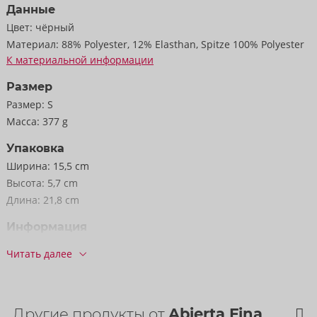
Данные
соблазняют и возбуждают благодаря съемной цепочке в
Цвет:
чёрный
открытой промежности.
Материал:
88% Polyester, 12% Elasthan, Spitze 100% Polyester
К материальной информации
88% полиэстера, 12% эластана; тюль 100% полиэстера.
Размер
Размер:
S
Масса:
377 g
Упаковка
Ширина:
15,5 cm
Высота:
5,7 cm
Длина:
21,8 cm
Информация
Упак. ед. / коробка:
31
Читать далее
Артикул:
26333021021
Штрихкод:
4024144692316 (EAN-13)
код ТН ВЭД:
62129000
Другие продукты от
Abierta Fina
Страна происхождения:
CN