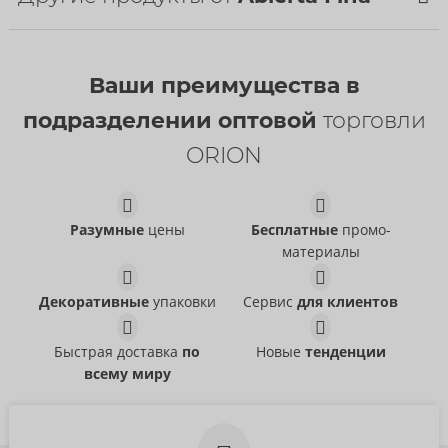
Ваши преимущества в
подразделении оптовой
торговли
ORION
Разумные
цены
Бесплатные
промо-
материалы
Set
Set
Abierta Fina
Abierta Fina
- ORION Brand
- ORION Brand
22157801021
22157991021
Декоративные
упаковки
Сервис
для клиентов
РРЦ:
89,95 €
РРЦ:
89,95 €
Быстрая доставка
по
Новые
тенденции
всему миру