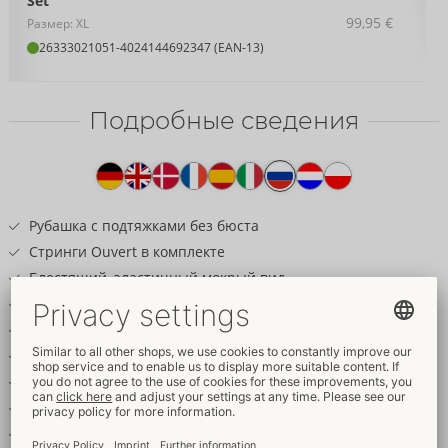
Set
99,95 €
Размер: XL
26333021051
-
4024144692347 (EAN-13)
Подробные сведения
Текст
к
товару
Рубашка с подтяжками без бюста
Стринги Ouvert в комплекте
Блестящий, эластичный мокрый вид
Вышитые, украшенные пайетками вставки
Детали цвета розового золота
6 съемных нагрудных цепочек
Регулируемые ремешки для подтяжек
Стринги без промежности
Стимулирующая цепочка в промежности съемная