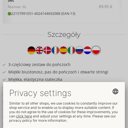
Set
89,95 €
Rozmiar: XL
22157991051
-
4024144692088 (EAN-13)
Szczegóły
Tekst
na
produkcie
3-częściowy zestaw do pończoch
Miękki biustonosz, pas do pończoch i otwarte stringi
Miękka, elastyczna siateczka
Biżuteryjne detale w kolorze różowego złota
Odpinane łańcuszki z siateczkowych miseczek
Odpinany łańcuszek z paskiem do pończoch
Zachęcające stringi bez krocza
Odpinany łańcuszek w kroku
Regulowane paski i szelki