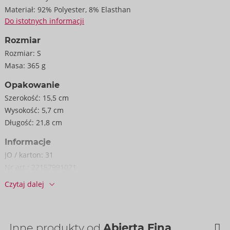
Dostarczane bez pończoch.
Materiał:
92% Polyester, 8% Elasthan
Do istotnych informacji
Rozmiar
Rozmiar:
S
Masa:
365 g
Opakowanie
Szerokość:
15,5 cm
Wysokość:
5,7 cm
Długość:
21,8 cm
Informacje
JO / karton:
31
Nr art.:
22157991021
Kod kreskowy:
4024144692057 (EAN-13)
Czytaj dalej
Numer taryfy celnej:
62121090
Kraj pochodzenia:
CN
Inne produkty od
Abierta Fina