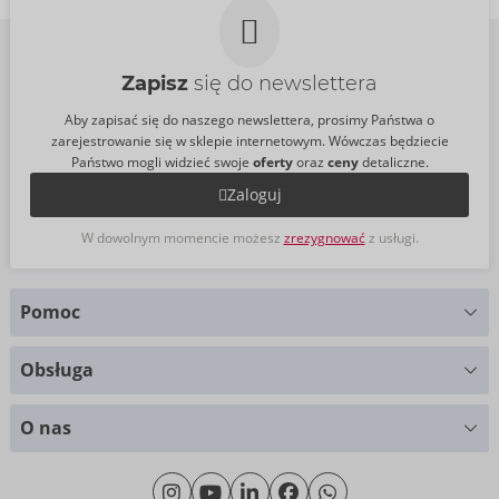
Zapisz
się do newslettera
Aby zapisać się do naszego newslettera, prosimy Państwa o
zarejestrowanie się w sklepie internetowym. Wówczas będziecie
Państwo mogli widzieć swoje
oferty
oraz
ceny
detaliczne.
Zaloguj
W dowolnym momencie możesz
zrezygnować
z usługi.
Pomoc
Masz pytania?
Obsługa
Służymy pomocą
Wykresy rozmiarów
+49 (0)461 50 40 308
O nas
Materiały
Poniedziałek - Czwartek: 09.00 - 16.00
O nas