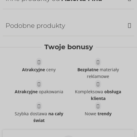
Podobne produkty
WYPRZEDAŻ
Twoje bonusy
Atrakcyjne
ceny
Bezpłatne
materiały
reklamowe
Set
Set
Abierta Fina
- ORION Brand
Abierta Fina
- ORION Brand
22157801021
Atrakcyjne
opakowania
Kompleksowa
obsługa
26333021031
Cena sugerowana:
89,95 €
klienta
Cena sugerowana:
99,95 €
Set
Suspender Set
Abierta Fina
Abierta Fina
- ORION Brand
- ORION Brand
Szybka dostawa
na cały
Nowe
trendy
22515071021
Produkt wycofany
świat
Cena sugerowana:
99,95 €
22141801021
Cena sugerowana:
49,95 €