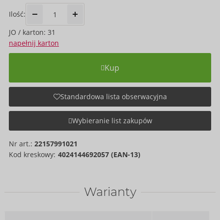
Ilość:
JO / karton: 31
napełnij karton
Kup
Standardowa lista obserwacyjna
Wybieranie list zakupów
Nr art.:
22157991021
Kod kreskowy:
4024144692057 (EAN-13)
Warianty