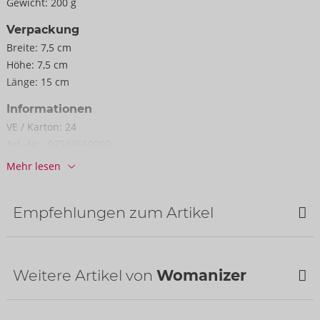
Gewicht:
200 g
Verpackung
Breite:
7,5 cm
Höhe:
7,5 cm
Länge:
15 cm
Informationen
VE / Karton:
24
Art.-Nr.:
07543660000
Barcode:
4251460634793 (EAN-13)
Mehr lesen
Zolltarifnummer:
90191010
Herkunftsland:
CN
Empfehlungen zum Artikel
Verfügbarkeit
nächste Lieferung:
34/2026
Bestseller
Weitere Artikel von
Womanizer
NEU