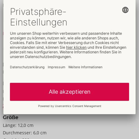
Ladekabel.
12 cm x 6 cm x 5 cm.
Gewicht 150 g.
Mehr lesen
ABS, Silikon.
Daten & Eigenschaften
Eigenschaften
Für Frauen
Daten
Farbe:
pink
Material:
Silikon
Zur Materialkunde
Größe
Länge:
12,0 cm
Durchmesser:
6,0 cm