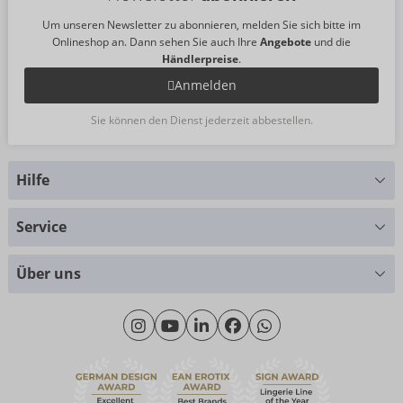
Um unseren Newsletter zu abonnieren, melden Sie sich bitte im
Onlineshop an. Dann sehen Sie auch Ihre
Angebote
und die
Händlerpreise
.
Anmelden
Sie können den Dienst jederzeit abbestellen.
Hilfe
Sie haben Fragen?
Service
Wir helfen Ihnen gern weiter
Größentabellen
+49 (0)461 50 40 308
Über uns
Materialkunde
Montag - Donnerstag: 09:00 - 16:00 Uhr
Wir über uns
Freitag: 09:00 - 15:00 Uhr
Nachhaltigkeit
eroFame
Kontakt