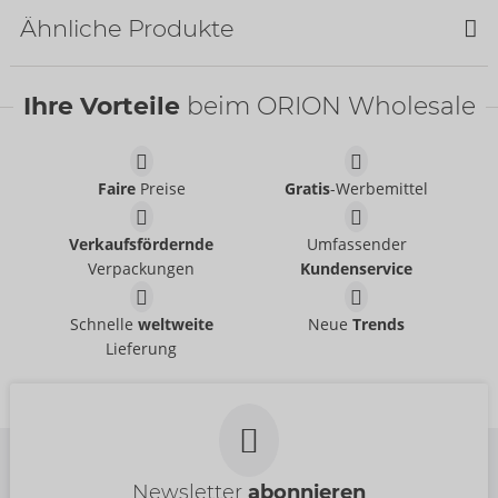
Ähnliche Produkte
Ihre Vorteile
beim ORION Wholesale
Wasserbasierend
Ladekabel
Womanizer
Just Glide
- ORION Brand
05338900000
06100620000
UVP:
12,99 €
Faire
Preise
Gratis
-Werbemittel
UVP:
39,95 €
Beauty
Tester Beauty
Womanizer
Womanizer
Verkaufsfördernde
Umfassender
54099000000
07544040000
Verpackungen
Kundenservice
UVP:
69,00 €
UVP:
0,00 €
Tester LAYA III
Tester LAYA III
Schnelle
weltweite
Neue
Trends
Fun Factory
Fun Factory
Lieferung
07540800000
07540720000
UVP:
0,00 €
UVP:
0,00 €
Newsletter
abonnieren