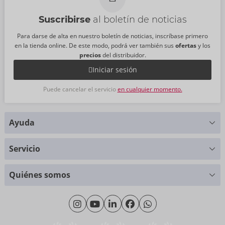
Suscribirse
al boletín de noticias
Para darse de alta en nuestro boletín de noticias, inscríbase primero
en la tienda online. De este modo, podrá ver también sus
ofertas
y los
precios
del distribuidor.
Iniciar sesión
Puede cancelar el servicio
en cualquier momento.
Ayuda
¿Alguna pregunta?
Servicio
Le ayudaremos con mucho gusto
Tablas de tallas
+49 (0)461 50 40 308
Quiénes somos
Ciencia de materiales
Lunes - Jueves: 09:00 - 16:00
Sobre nosotros
Viernes: 09:00 - 15:00
Sostenibilidad