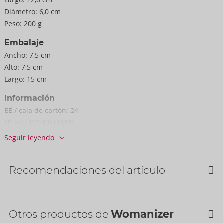
Diámetro:
6,0 cm
Peso:
200 g
Embalaje
Ancho:
7,5 cm
Alto:
7,5 cm
Largo:
15 cm
Información
EE / caja de cartón:
24
Nº art.:
07543660000
Código de barras:
4251460634793 (EAN-13)
Seguir leyendo
Arancel aduanero:
90191010
País de fabricación:
CN
Recomendaciones del artículo
Disponibilidad
siguiente envío:
34/2026
Bestseller
Otros productos de
Womanizer