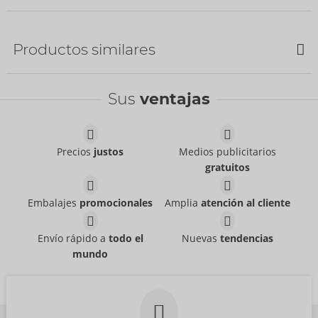
NUEVO
Productos similares
Sus
ventajas
Waterbased
Womanizer Charging
Just Glide
- ORION Brand
Cable
06100620000
Womanizer
Precios
justos
Medios publicitarios
PVR:
39,95 €
05338900000
gratuitos
PVR:
12,99 €
Beauty
Tester Beauty
Womanizer
Womanizer
54099000000
07544040000
Embalajes
promocionales
Amplia
atención al cliente
PVR:
69,00 €
PVR:
0,00 €
Tester LAYA III
Tester LAYA III
Envío rápido a
todo el
Nuevas
tendencias
Fun Factory
Fun Factory
mundo
07540800000
07540720000
PVR:
0,00 €
PVR:
0,00 €