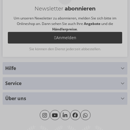
Newsletter
abonnieren
Um unseren Newsletter zu abonnieren, melden Sie sich bitte im
Onlineshop an. Dann sehen Sie auch Ihre
Angebote
und die
Händlerpreise
.
Anmelden
Sie können den Dienst jederzeit abbestellen.
Hilfe
Sie haben Fragen?
Service
Wir helfen Ihnen gern weiter
Größentabellen
+49 (0)461 50 40 308
Über uns
Materialkunde
Montag - Donnerstag: 09:00 - 16:00 Uhr
Wir über uns
Freitag: 09:00 - 15:00 Uhr
Nachhaltigkeit