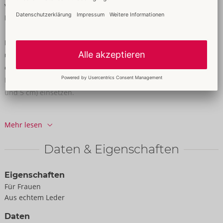
vielfältig mit Schnallenverschlüssen für perfekte komfortable
Passform verstellbar.
Der Strap-on-String ist universell benutzbar mit vielen Dildos
und Vibratoren, die einen Saug- oder Standfuß besitzen. Dazu
einfach die Druckknöpfe in der Front öffnen und einen
Dildo/Vibrator mithilfe der beiden Frontringe (Innen-Ø 4 cm
und 5 cm) einsetzen.
Leder (Büffel, chromfrei gegerbt), Metall.
Mehr lesen
Dildo/Vibrator nicht im Lieferumfang enthalten.
Daten & Eigenschaften
Eigenschaften
Für Frauen
Aus echtem Leder
Daten