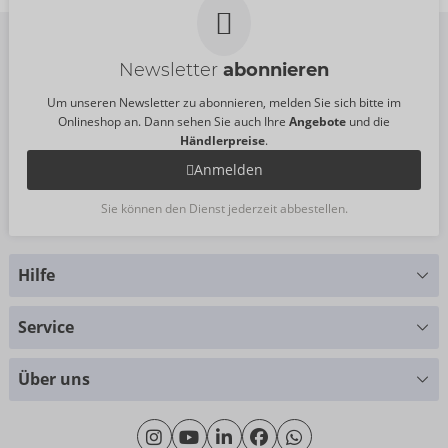
Newsletter
abonnieren
Um unseren Newsletter zu abonnieren, melden Sie sich bitte im
Onlineshop an. Dann sehen Sie auch Ihre
Angebote
und die
Händlerpreise
.
Anmelden
Sie können den Dienst jederzeit abbestellen.
Hilfe
Sie haben Fragen?
Service
Wir helfen Ihnen gern weiter
Größentabellen
+49 (0)461 50 40 308
Über uns
Materialkunde
Montag - Donnerstag: 09:00 - 16:00 Uhr
Wir über uns
Freitag: 09:00 - 15:00 Uhr