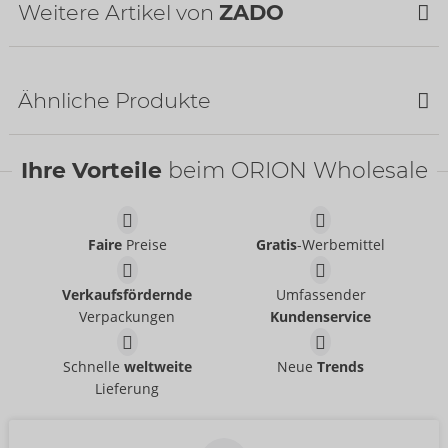
Weitere Artikel von
ZADO
NEU
Ähnliche Produkte
Ihre Vorteile
beim ORION Wholesale
Faire
Preise
Gratis
-Werbemittel
Humbler
Paddel aus Leder
Verkaufsfördernde
Umfassender
ZADO
ZADO
- ORION Brand
- ORION Brand
20500801001
Ohne Verkaufsverpackung
Verpackungen
Kundenservice
UVP:
99,95 €
20406201000
UVP:
44,95 €
Harness-Set aus Leder
Harness-Set
Schnelle
weltweite
Neue
Trends
ZADO
ZADO
- ORION Brand
- ORION Brand
Lieferung
20011441111
20011281111
UVP:
249,00 €
UVP:
219,00 €