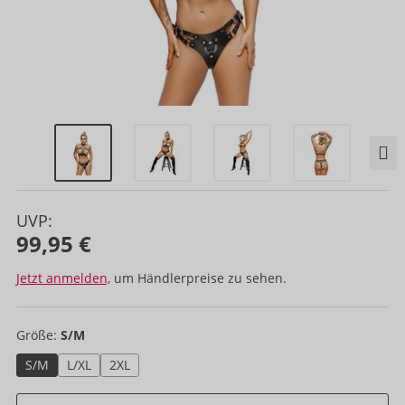
UVP:
99,95 €
Jetzt anmelden,
um Händlerpreise zu sehen.
Größe:
S/M
S/M
L/XL
2XL