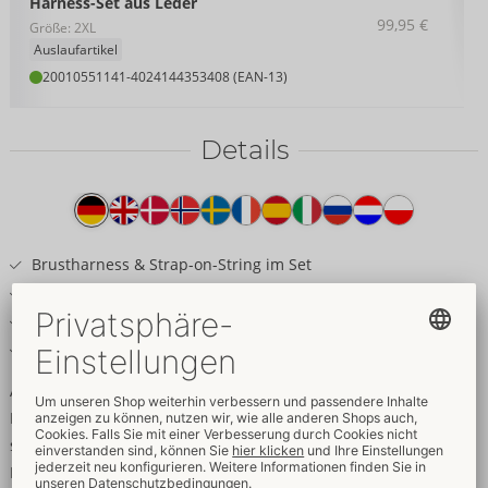
Harness-Set aus Leder
99,95 €
Größe: 2XL
Auslaufartikel
20010551141
-
4024144353408 (EAN-13)
Details
Produkttext
Brustharness & Strap-on-String im Set
Aus Leder mit aufwendigen Metall-Details
Vielfach mit Schnallenverschlüssen verstellbar
String für Dildo/Vibrator mit Saug-/Standfuß
Aufwendig gearbeitet und vielfach größenverstellbar!
Harness-Set von ZADO aus schwarzem Büffelleder mit
silberfarbenen Metalldetails. Bestehend aus busenfreiem
Brustharness (Cup B/C) und Strap-on-String. Beide Teile sind