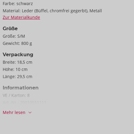
Farbe:
schwarz
Material:
Leder (Büffel, chromfrei gegerbt), Metall
Zur Materialkunde
Größe
Größe:
S/M
Gewicht:
800 g
Verpackung
Breite:
18,5 cm
Höhe:
10 cm
Länge:
29,5 cm
Informationen
VE / Karton:
8
Art.-Nr.:
20010551111
Barcode:
4024144353385 (EAN-13)
Mehr lesen
Zolltarifnummer:
42031000
Herkunftsland:
IN