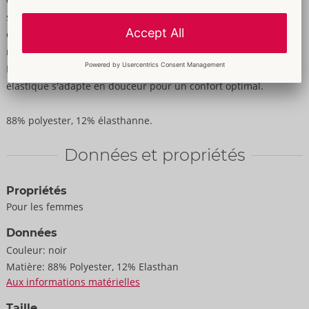
stretch tendance et anneau sur les bonnets à armatures ainsi
que sur la taille du string. Soutien-gorge avec bretelles
réglables assorties et fermeture à crochet variable dans le dos.
Le string Rio séduit par son front ouvert. La matière wetlook
élastique s'adapte en douceur pour un confort optimal.
88% polyester, 12% élasthanne.
Données et propriétés
Propriétés
Pour les femmes
Données
Couleur:
noir
Matière:
88% Polyester, 12% Elasthan
Aux informations matérielles
Taille