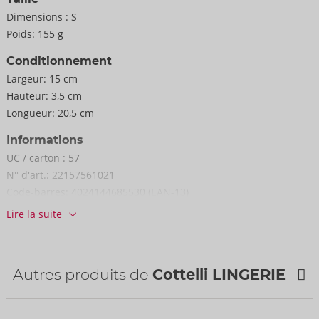
Dimensions :
S
Poids:
155 g
Conditionnement
Largeur:
15 cm
Hauteur:
3,5 cm
Longueur:
20,5 cm
Informations
UC / carton :
57
N° d'art.:
22157561021
Code-barres:
4024144685530 (EAN-13)
Numéro de tarif douanier:
62121010
Lire la suite
Pays d'origine:
CN
Autres produits de
Cottelli LINGERIE
NOUVEAU