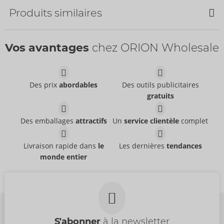
Produits similaires
Vos avantages
chez ORION Wholesale
Des prix
abordables
Des outils publicitaires
gratuits
Set
Set
Cottelli LINGERIE
Cottelli LINGERIE
- ORION Brand
- ORION Brand
22157723021
22216671231
Des emballages
attractifs
Un
service clientèle
complet
PPC:
54,95 €
PPC:
79,95 €
Set
Set
Livraison rapide dans
le
Les dernières
tendances
Cottelli LINGERIE
Abierta Fina
- ORION Brand
- ORION Brand
monde entier
22157481021
22157801021
PPC:
49,95 €
PPC:
89,95 €
S'abonner
à la newsletter