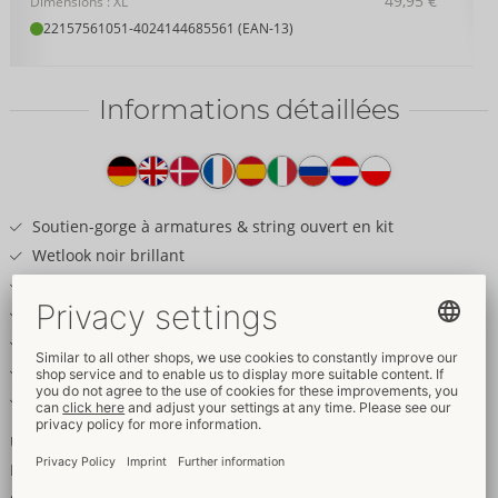
49,95 €
Dimensions : XL
22157561051
-
4024144685561 (EAN-13)
Informations détaillées
Texte
produit
Soutien-gorge à armatures & string ouvert en kit
Wetlook noir brillant
Lanières & anneaux stretch stylés
Bretelles réglables
Bonnets à armatures extravagants
String ouvert sur l'avant
Élastique & doux pour un grand confort
Un look brillant stylé et confortable !
Ensemble soutien-gorge à armatures extravagant et string
ouvert de Cottelli LINGERIE. Cool wetlook noir avec lanières