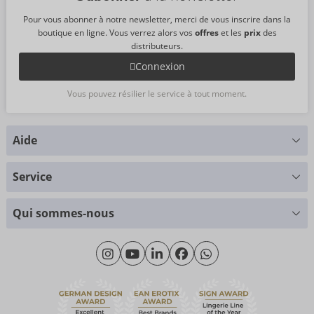
Pour vous abonner à notre newsletter, merci de vous inscrire dans la
boutique en ligne. Vous verrez alors vos
offres
et les
prix
des
distributeurs.
Connexion
Vous pouvez résilier le service à tout moment.
Aide
Vous avez des questions ?
Service
Nous nous faisons un plaisir de vous aider
Tableau des tailles
+49 (0)461 50 40 308
Qui sommes-nous
Science des matériaux
Lundi - Jeudi: 09h00 - 16h00
Qui sommes-nous
Vendredi: 09h00 - 15h00
Durabilité
eroFame
Service client