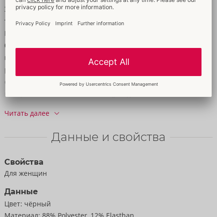
Экстравагантный комплект из бюстгальтера с заниженной
талией и стрингов без промежности от Cottelli LINGERIE.
Прохладный черный мокрый образ с модными эластичными
бретелями и кольцом на чашечках с заниженной талией и
на поясе. Бюстгальтер с регулируемыми бретелями и
регулируемой застежкой-крючком сзади. Стринги
соблазняют открытой передней частью. Эластичный
материал wet look мягкий на ощупь для оптимального
комфорта.
Читать далее
88% полиэстера, 12% эластана.
Данные и свойства
Свойства
Для женщин
Данные
Цвет:
чёрный
Материал:
88% Polyester, 12% Elasthan