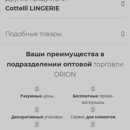
Cottelli LINGERIE
НОВИНКА
Подобные товары
Ваши преимущества в
подразделении оптовой
торговли
ORION
Set
Crotchless Body
Cottelli LINGERIE
Cottelli LINGERIE
- ORION Brand
- ORION Brand
Разумные
цены
Бесплатные
промо-
22157723031
26451571021
РРЦ:
54,95 €
РРЦ:
74,95 €
материалы
Set
Set
Cottelli LINGERIE
Abierta Fina
- ORION Brand
- ORION Brand
Декоративные
упаковки
Сервис
для клиентов
22157481021
22157801021
РРЦ:
49,95 €
РРЦ:
89,95 €