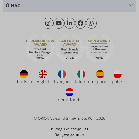
Таблица размеров
+49 (0)461 50 40 308
О нас
Материаловедение
Monday - Thursday: 09:00am - 04:00pm
О нас
Friday: 09:00am - 3:00pm (CET/CEST)
Продолжительность
eroFame
Контакт
Часто задаваемые вопросы (ЧаВо)
deutsch
english
français
italiano
español
polski
nederlands
© ORION Versand GmbH & Co. KG – 2026
Выходные сведения
Защита данных