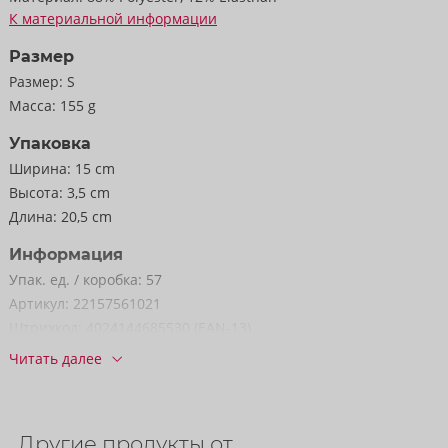
К материальной информации
Размер
Размер:
S
Масса:
155 g
Упаковка
Ширина:
15 cm
Высота:
3,5 cm
Длина:
20,5 cm
Информация
Упак. ед. / коробка:
57
Артикул:
22157561021
Штрихкод:
4024144685530 (EAN-13)
код ТН ВЭД:
62121010
Читать далее
Страна происхождения:
CN
Другие продукты от