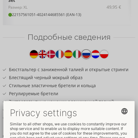
Set
49,95 €
Размер: XL
22157561051
-
4024144685561 (EAN-13)
Подробные сведения
Текст
к
товару
Бюстгальтер с заниженной талией и открытые стринги
Блестящий черный мокрый образ
Стильные эластичные бретели и кольца
Регулируемые бретели
Экстравагантные чашечки с заниженной талией
Манящая открытая передняя часть
Эластичные и мягкие, обеспечивающие высокий комфорт
при ношении
Стильный глянцевый образ с комфортом!