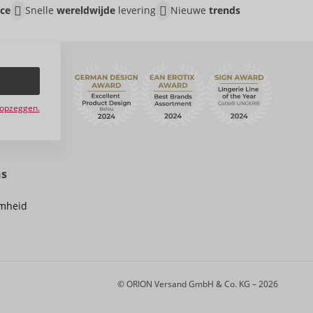
ice
Snelle
wereldwijde
levering
Nieuwe
trends
e opzeggen.
ns
mheid
© ORION Versand GmbH & Co. KG – 2026