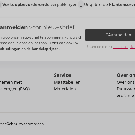
Verkoopbevorderende
verpakkingen
Uitgebreide
klantenserv
anmelden
voor nieuwsbrief
Aanmelden
 u op onze nieuwsbrief te abonneren, kunt u zich
nmelden in onze onlineshop. U ziet dan ook uw
U kunt de dienst
te allen tijd
nbiedingen
en de
handelsprijzen
.
Service
Over o
pnemen met
Maattabellen
Over ons
de vragen (FAQ)
Materialen
Duurzaa
eroFame
ties
Gebruiksvoorwaarden