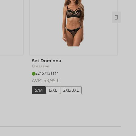
Shar
Set Dominna
Obses
Obsessive
Uitlo
22157131111
22
AVP: 
53,95 €
AVP:
S/M
L/XL
2XL/3XL
Maa