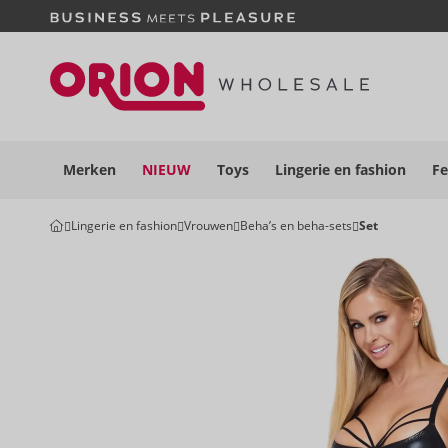
Merken
NIEUW
Toys
Lingerie en
fashion
Fe
Lingerie en fashion
Vrouwen
Beha’s en beha-sets
Set