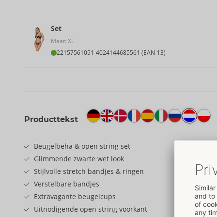
Set
Maat: XL
22157561051
-
4024144685561 (EAN-13)
Producttekst
Beugelbeha & open string set
Glimmende zwarte wet look
Stijlvolle stretch bandjes & ringen
Verstelbare bandjes
Extravagante beugelcups
Uitnodigende open string voorkant