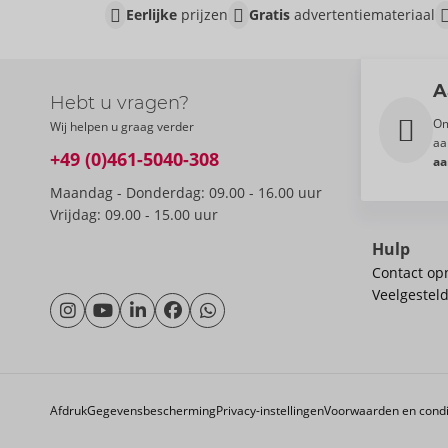
Eerlijke
prijzen
Gratis
advertentiemateriaal
A
Hebt u vragen?
Om
Wij helpen u graag verder
aa
+49 (0)461-5040-308
aa
Maandag - Donderdag: 09.00 - 16.00 uur
Vrijdag: 09.00 - 15.00 uur
Hulp
Contact o
Veelgestel
Afdruk
Gegevensbescherming
Privacy-instellingen
Voorwaarden en condi