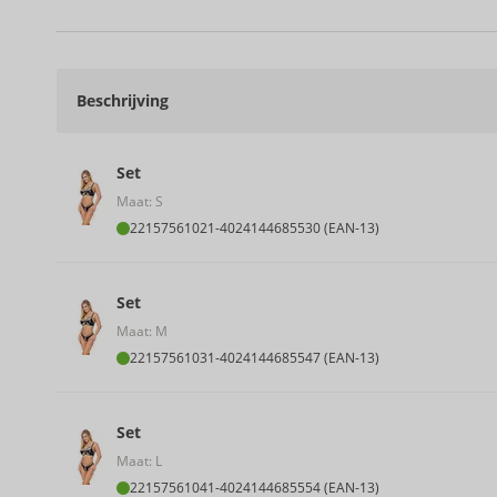
Beschrijving
Set
Maat: S
22157561021
-
4024144685530 (EAN-13)
Set
Maat: M
22157561031
-
4024144685547 (EAN-13)
Set
Maat: L
22157561041
-
4024144685554 (EAN-13)