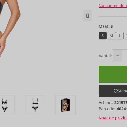
Nu aanmelden
Maat:
S
S
M
L
Aantal:
Stand
Art. nr.:
22157
Barcode:
4024
Naar de produc