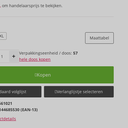
,
om handelaarsprijs te bekijken.
XL
Maattabel
Verpakkings­eenheid / doos:
57
hele doos kopen
Kopen
aard volglijst
Verlanglijstje selecteren
561021
144685530 (EAN-13)
tdetails