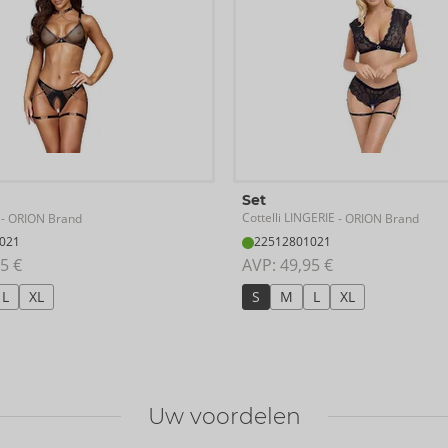
Set
Cottelli LINGERIE
- ORION Brand
- ORION Brand
021
22512801021
5 €
AVP: 
49,95 €
L
XL
S
M
L
XL
Uw voordelen