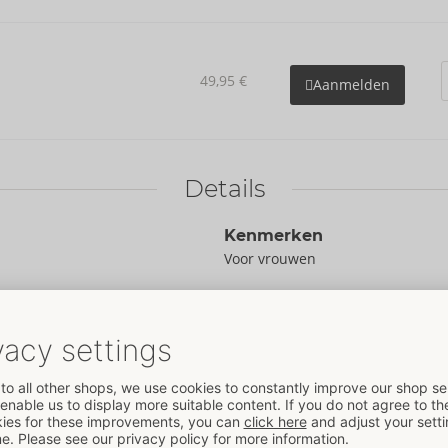
49,95 €
Aanmelden
Details
Kenmerken
Voor vrouwen
Gegevens
Kleur:
zwart
Materiaal:
88% Polyester, 12%
Elasthan
Naar de materiële informatie
Formaat