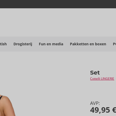
tish
Drogisterij
Fun en media
Pakketten en boxen
P
Set
Cottelli LINGERIE
AVP:
49,95 