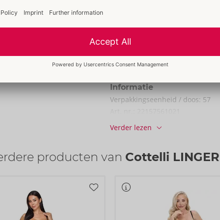
Maat:
S
Gewicht:
155 g
Verpakking
i LINGERIE. Coole
Breedte:
15 cm
de beugelcups en in de
Hoogte:
3,5 cm
aksluiting op de rug.
Lengte:
20,5 cm
look materiaal voelt
Informatie
Verpakkings­eenheid / doos:
57
Art. nr.:
22157561021
Barcode:
4024144685530 (EAN-13
Verder lezen
Tariefnummer douane:
62121010
Land van herkomst:
CN
erdere producten van
Cottelli LINGER