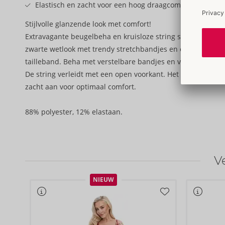
Elastisch en zacht voor een hoog draagcomfort
Stijlvolle glanzende look met comfort!
Extravagante beugelbeha en kruisloze string set van Cottell
zwarte wetlook met trendy stretchbandjes en een ring op 
tailleband. Beha met verstelbare bandjes en verstelbare ha
De string verleidt met een open voorkant. Het stretchy wet-
zacht aan voor optimaal comfort.
88% polyester, 12% elastaan.
V
NIEUW