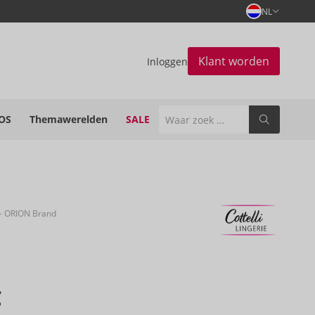
NL
Klant worden
Inloggen
OS
Themawerelden
SALE
- ORION Brand
€