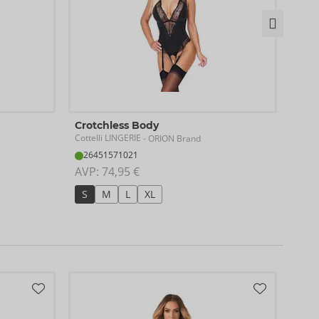
Bod
Crotchless Body
Cotte
Cottelli LINGERIE
- ORION Brand
26
26451571021
AVP:
AVP: 
74,95 €
S
S
M
L
XL