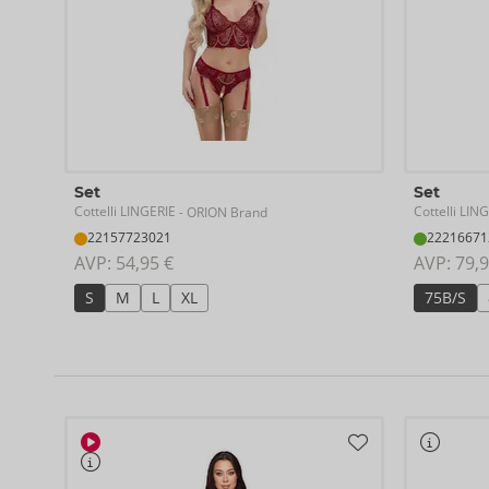
Set
Set
Cottelli LINGERIE
Cottelli LIN
- ORION Brand
22157723021
22216671
AVP: 
54,95 €
AVP: 
79,9
S
M
L
XL
75B/S