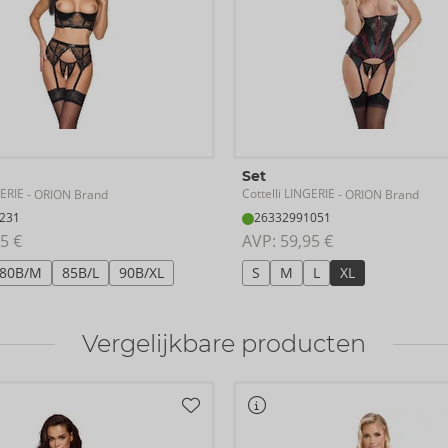
Set
GERIE
Cottelli LINGERIE
- ORION Brand
- ORION Brand
231
26332991051
5 €
AVP: 
59,95 €
80B/M
85B/L
90B/XL
S
M
L
XL
Vergelijkbare producten