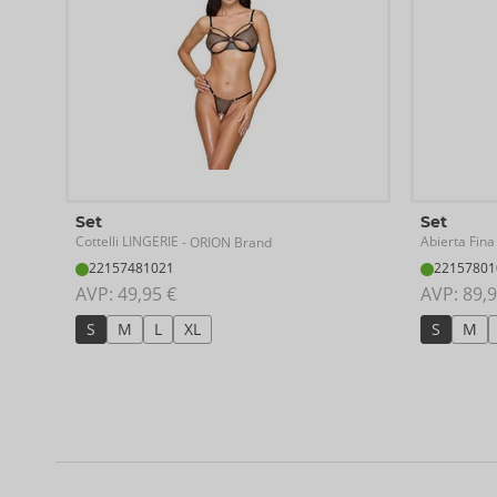
Set
Set
Cottelli LINGERIE
Abierta Fina
- ORION Brand
22157481021
22157801
AVP: 
49,95 €
AVP: 
89,9
S
M
L
XL
S
M