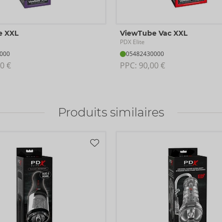
harge USB-C inclus.
x AAA.
e XXL
ViewTube Vac XXL
PDX Elite
000
05482430000
 Ø étroits et
0 €
PPC: 
90,00 €
Produits similaires