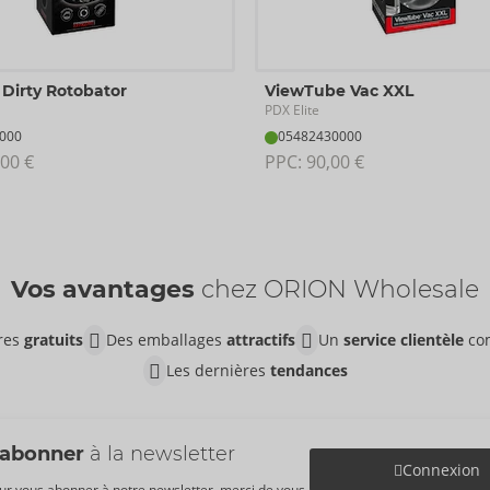
k Dirty Rotobator
ViewTube Vac XXL
PDX Elite
000
05482430000
00 €
PPC: 
90,00 €
Vos avantages
chez ORION Wholesale
ires
gratuits
Des emballages
attractifs
Un
service clientèle
co
Les dernières
tendances
'abonner
à la newsletter
Connexion
ur vous abonner à notre newsletter, merci de vous