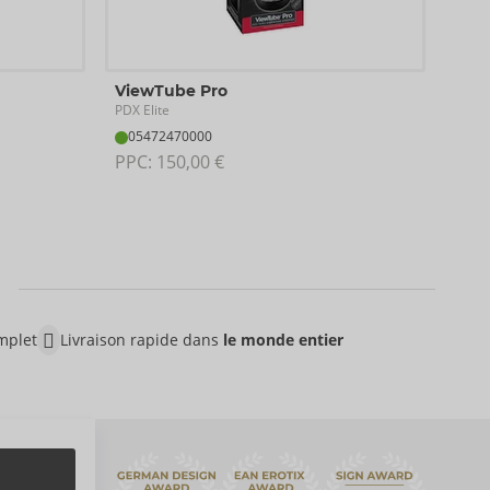
Vie
ViewTube Pro
PDX E
PDX Elite
05
05472470000
PPC:
PPC: 
150,00 €
mplet
Livraison rapide dans
le monde entier