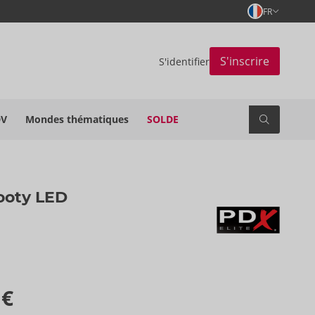
FR
S'inscrire
S'identifier
DV
Mondes thématiques
SOLDE
ooty LED
 €