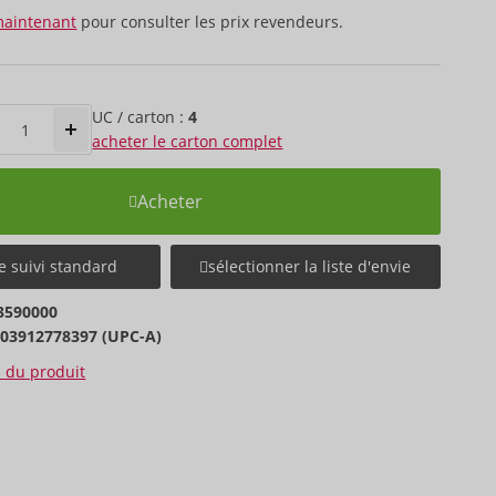
maintenant
pour consulter les prix revendeurs.
UC / carton :
4
acheter le carton complet
Acheter
e suivi standard
sélectionner la liste d'envie
3590000
603912778397 (UPC-A)
s du produit