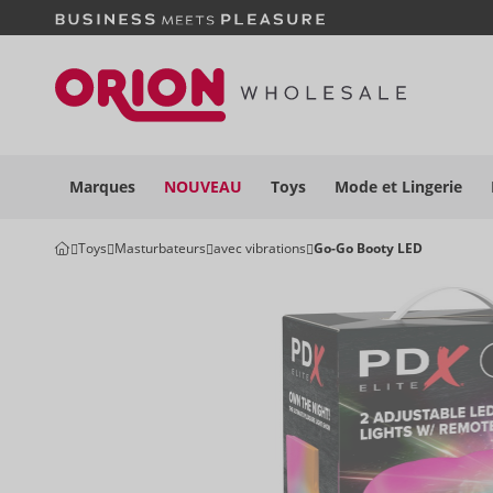
Marques
NOUVEAU
Toys
Mode et
Lingerie
Toys
Masturbateurs
avec vibrations
Go-Go Booty LED