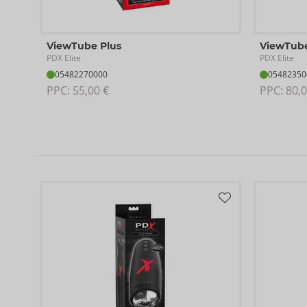
Les LED étanches du torse sont rechargeables - câble de c
Piles pour la télécommande à commander séparément : 2 
ViewTube Plus
ViewTub
PDX Elite
PDX Elite
17,8 cm de long, 27,9 cm de large, 9,6 cm de haut.
05482270000
05482350
Profondeur d'insertion vagin 16,1 cm, anus 10,9 cm, les deux
PPC: 
55,00 €
PPC: 
80,0
extensibles jusqu'à 7,6 cm.
Poids : 2,3 kg.
TPE.