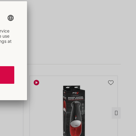
-A)
090