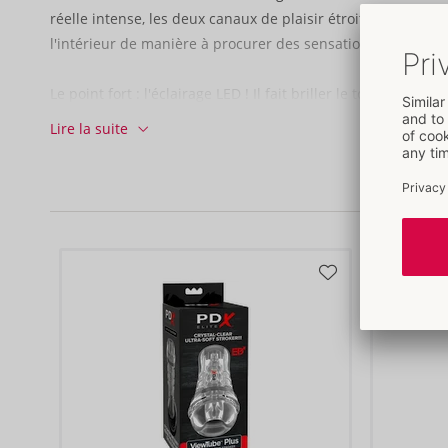
réelle intense, les deux canaux de plaisir étroits et extensi
l'intérieur de manière à procurer des sensations fortes.
Le point fort : l'éclairage LED ! Il fait briller le torse trans
courbes de manière éclatante. L'expérience intime se tran
Lire la suite
spectacle - visuellement encore plus excitant et plein d'a
étanches offrent un spectre complet de couleurs RGB. Avec
et des modes d'éclairage dynamiques (p. ex. flashs, changem
toujours un jeu de lumière adapté à l'humeur du moment
pratique permet de tout contrôler facilement. Un spectacl
l'obscurité haut en couleur, qui se sent et se voit !
Le torse transparent en TPE ultra-souple apporte juste ce qu
d'haptique. Avec son poids de plus de 2 kg, le torse repos
manière antidérapante sur toute surface lisse. Le matéria
rapidement la température du corps. Sa transparence mate
lumineux des LED particulièrement impressionnants.