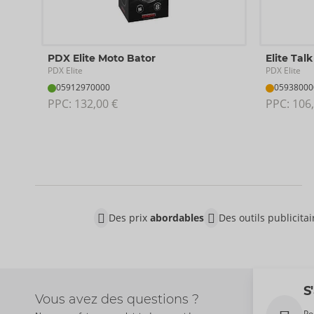
PDX Elite Moto Bator
Elite Tal
PDX Elite
PDX Elite
05912970000
05938000
PPC: 
132,00 €
PPC: 
106,
Des prix
abordables
Des outils publicita
S
Vous avez des questions ?
Po