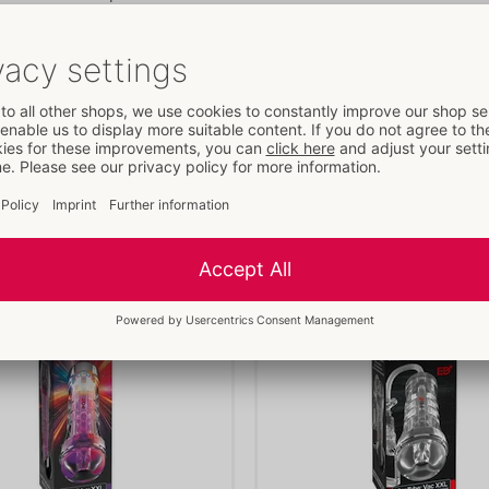
bles sont structurés à
Piles
2 x
AAA
Les piles ne sont pas incluses.
Lire la suite
parent et met en scène les
Informations
sforme ainsi en
UC / carton :
4
mbiance. 2 modules LED
N° d'art.:
05483590000
 16 couleurs réglables
Code-barres:
603912778397 (UPC
ent de couleur), il y a
Numéro de tarif douanier:
90191
Autres produits de
PDX Elite
. La télécommande
Pays d'origine:
US
e de lumière après
Disponibilité
livraison suivante:
35/2026
'il faut de réalisme et
e fermement et de
u de haute qualité prend
 rend les effets