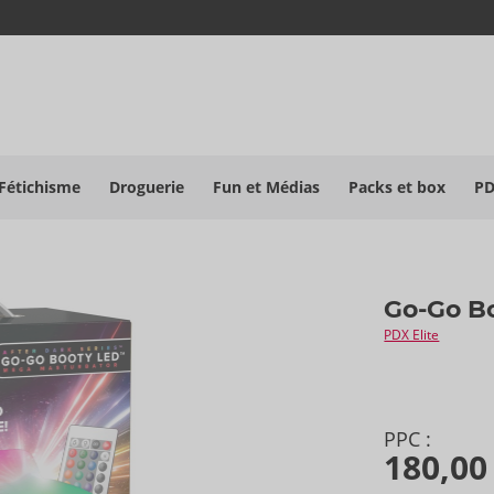
Fétichisme
Droguerie
Fun et Médias
Packs et box
P
Go-Go B
PDX Elite
PPC :
180,00