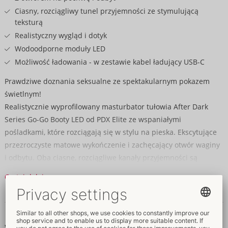
Ciasny, rozciągliwy tunel przyjemności ze stymulującą
teksturą
Realistyczny wygląd i dotyk
Wodoodporne moduły LED
Możliwość ładowania - w zestawie kabel ładujący USB-C
Prawdziwe doznania seksualne ze spektakularnym pokazem
świetlnym!
Realistycznie wyprofilowany masturbator tułowia After Dark
Series Go-Go Booty LED od PDX Elite ze wspaniałymi
pośladkami, które rozciągają się w stylu na pieska. Ekscytujące
przezroczyste matowe wykończenie i zachęcający otwór waginy
i odbytu. Oba ciasne, rozciągliwe kanały przyjemności są
teksturowane od wewnątrz, zapewniając intensywne doznania
Czytaj dalej
w rzeczywistości.
Dane i własności
Najważniejsze: oświetlenie LED! Sprawia ono, że przezroczysty
tors świeci i eksponuje krągłości. Zamienia to intymne