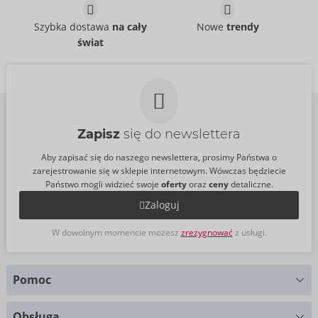
PDX Elite Moto Bator
Elite Talk Dirty
PDX Elite
Rotobator
Szybka dostawa
na cały
Nowe
trendy
05912970000
PDX Elite
świat
Cena sugerowana:
132,00
05938000000
€
Cena sugerowana:
106,00
€
Zapisz
się do newslettera
Aby zapisać się do naszego newslettera, prosimy Państwa o
zarejestrowanie się w sklepie internetowym. Wówczas będziecie
Państwo mogli widzieć swoje
oferty
oraz
ceny
detaliczne.
Zaloguj
W dowolnym momencie możesz
zrezygnować
z usługi.
Pomoc
Masz pytania?
Obsługa