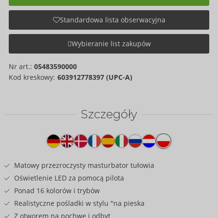
Standardowa lista obserwacyjna
Wybieranie list zakupów
Nr art.:
05483590000
Kod kreskowy:
603912778397 (UPC-A)
Szczegóły
Tekst
na
produkcie
Matowy przezroczysty masturbator tułowia
Oświetlenie LED za pomocą pilota
Ponad 16 kolorów i trybów
Realistyczne pośladki w stylu "na pieska
Z otworem na pochwę i odbyt