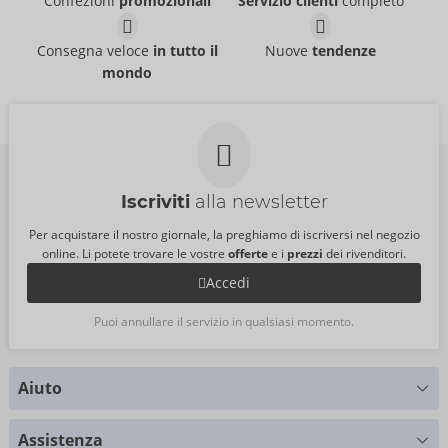
Confezioni
promozionali
Servizio clienti
completo
PDX Elite Moto Bator
Elite Talk Dirty
PDX Elite
Rotobator
05912970000
Consegna veloce
in tutto il
Nuove
tendenze
PDX Elite
PI:
132,00 €
mondo
05938000000
PI:
106,00 €
Iscriviti
alla newsletter
Per acquistare il nostro giornale, la preghiamo di iscriversi nel negozio
online. Li potete trovare le vostre
offerte
e i
prezzi
dei rivenditori.
Accedi
Puoi annullare il servizio in qualsiasi momento.
Aiuto
Hai delle domande?
Assistenza