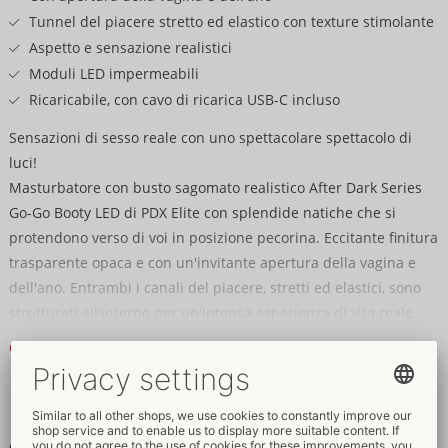
Tunnel del piacere stretto ed elastico con texture stimolante
Aspetto e sensazione realistici
Moduli LED impermeabili
Ricaricabile, con cavo di ricarica USB-C incluso
Sensazioni di sesso reale con uno spettacolare spettacolo di
luci!
Masturbatore con busto sagomato realistico After Dark Series
Go-Go Booty LED di PDX Elite con splendide natiche che si
protendono verso di voi in posizione pecorina. Eccitante finitura
trasparente opaca e con un'invitante apertura della vagina e
dell'ano. Entrambi i canali del piacere, stretti ed elastici, sono
strutturati all'interno per un'intensa esperienza di vita reale.
Continua a leggere
Il punto forte: l'illuminazione a LED! Fa brillare il busto
trasparente e mette in risalto le curve. Questo trasforma
Dati e proprietà
l'esperienza intima in uno spettacolo, visivamente ancora più
eccitante e suggestivo. 2 moduli LED impermeabili offrono uno