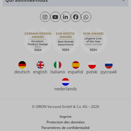
+49 (0)461 50 40 308
Qui sommes-nous
Science des matériaux
Lundi - Jeudi: 09h00 - 16h00
Qui sommes-nous
Vendredi: 09h00 - 15h00
Durabilité
eroFame
Service client
Questions fréquemment posées (FAQ)
deutsch
english
italiano
español
polski
русский
nederlands
© ORION Versand GmbH & Co. KG – 2026
Imprint
Protection des données
Paramètres de confidentialité