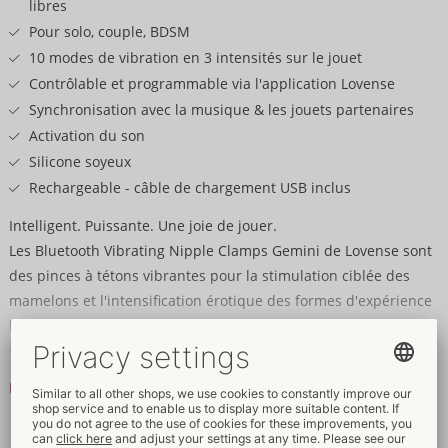
libres
Pour solo, couple, BDSM
10 modes de vibration en 3 intensités sur le jouet
Contrôlable et programmable via l'application Lovense
Synchronisation avec la musique & les jouets partenaires
Activation du son
Silicone soyeux
Rechargeable - câble de chargement USB inclus
Intelligent. Puissante. Une joie de jouer.
Les Bluetooth Vibrating Nipple Clamps Gemini de Lovense sont
des pinces à tétons vibrantes pour la stimulation ciblée des
mamelons et l'intensification érotique des formes d'expérience
les plus diverses. Elles allient un design ergonomique et une
technologie innovante à une flexibilité maximale. La pression
réglable permet un maintien optimal ainsi qu'une stimulation
Lire la suite
variable - adaptée aux différents goûts et sensibilités. Le
silicone doux et soyeux des pinces assure un confort agréable,
Données et propriétés