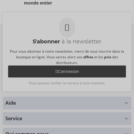
54088570000
50073130000
monde entier
PPC:
99,00 €
PPC:
5,50 €
S'abonner
à la newsletter
Pour vous abonner à notre newsletter, merci de vous inscrire dans la
boutique en ligne. Vous verrez alors vos
offres
et les
prix
des
distributeurs.
Connexion
Vous pouvez résilier le service à tout moment.
Aide
Vous avez des questions ?
Service
Nous nous faisons un plaisir de vous aider
Tableau des tailles