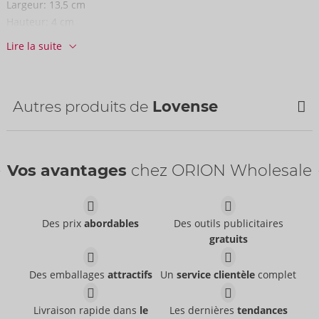
Largeur:
13,5 cm
Longueur totale 23,3 cm ; pince de 5,7 cm de long, Ø 3,6 cm.
Hauteur:
4 cm
Longueur:
15 cm
Câble de 10,5 cm de long, unité de commande de 7,1 cm de
Lire la suite
long.
Informations
Silicone.
UC / carton :
44
N° d'art.:
54088650000
Autres produits de
Lovense
Code-barres:
6972677430098 (EAN-13)
Numéro de tarif douanier:
90191010
Pays d'origine:
CN
Vos avantages
chez ORION Wholesale
Disponibilité
livraison suivante:
44/2026
Des prix
abordables
Des outils publicitaires
gratuits
Des emballages
attractifs
Un
service clientèle
complet
Exomoon
Kraken
Lovense
Lovense
Livraison rapide dans
le
Les dernières
tendances