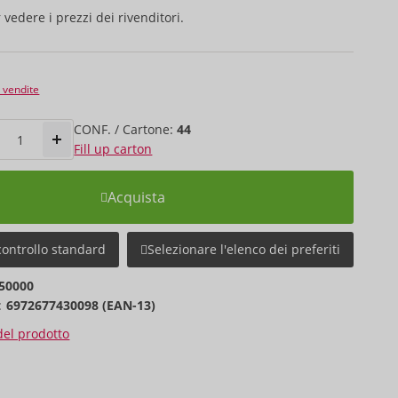
 vedere i prezzi dei rivenditori.
e vendite
CONF. / Cartone:
44
Fill up carton
Acquista
controllo standard
Selezionare l'elenco dei preferiti
50000
:
6972677430098 (EAN-13)
 del prodotto