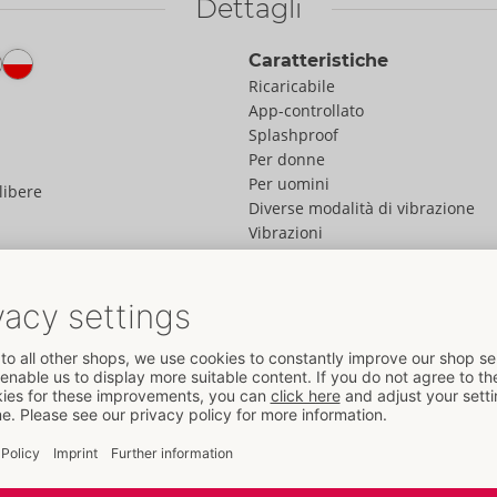
Dettagli
Caratteristiche
Ricaricabile
App-controllato
Splashproof
Per donne
Per uomini
libere
Diverse modalità di vibrazione
Vibrazioni
Dati
Colore:
rosa
Materiale:
Silikon
Alle informazioni materiali
Taglia
Lunghezza:
23,3 cm
Peso:
165 g
se sono morsetti per
 per l'intensificazione
Confezione