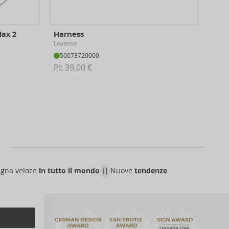
Exo
Max 2
Harness
Love
Lovense
54
50073720000
PI: 
9
PI: 
39,00 €
gna veloce
in tutto il mondo
Nuove
tendenze