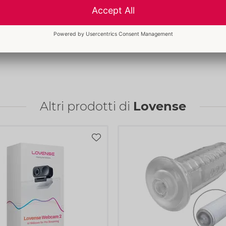
ign ergonomico e
Larghezza:
13,5 cm
i pressione regolabile
Altezza:
4 cm
Lunghezza:
15 cm
 adatta a diverse
Continua a leggere
orsetti assicura un
Informazioni
 tempo. Con l'aiuto del
CONF. / Cartone:
44
le un'ampia varietà di
N. art.:
54088650000
ti, integrazione in
Codice a barre:
M.
6972677430098 (EAN-13)
Altri prodotti di
Lovense
Codice doganale:
90191010
sità, è possibile creare
Paese di origine:
CN
ente sul toy o tramite
Disponibilità
 innumerevoli programmi
prossima consegna:
44/2026
 il proprio smartphone.
tivare le sue vibrazioni
cattoli del partner.