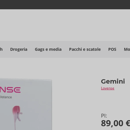
sh
Drogeria
Gags e media
Pacchi e scatole
POS
Mo
Gemini
Lovense
PI:
89,00 