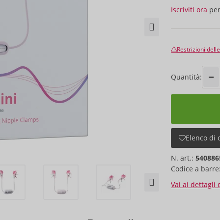
Iscriviti ora
per
Restrizioni dell
Quantità:
Elenco di 
N. art.:
540886
Codice a barre
Vai ai dettagli