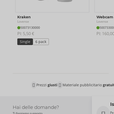
Lunghezza totale 23,3 cm; morsetto lungo 5,7 cm, Ø 3,6 cm
Cavi lunghi 10,5 cm ciascuno, unità di controllo lunga 7,1 c
Kraken
Webcam 
Silicone.
Lovense
Lovense
50073130000
50073300
PI: 
5,50 €
PI: 
160,00
Single
6 pack
Prezzi
giusti
Materiale pubblicitario
gratui
I
Hai delle domande?
Pe
Ti forniamo supporto