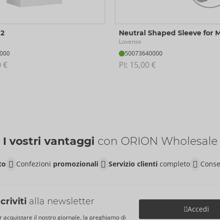
.
m.
2
Neutral Shaped Sleeve for 
Lovense
000
50073640000
 €
PI: 
15,00 €
I vostri vantaggi
con ORION Wholesale
to
Confezioni
promozionali
Servizio clienti
completo
Conse
scriviti
alla newsletter
Accedi
r acquistare il nostro giornale, la preghiamo di