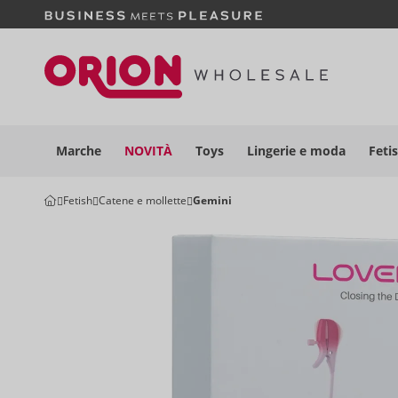
Marche
NOVITÀ
Toys
Lingerie e moda
Feti
Fetish
Catene e mollette
Gemini