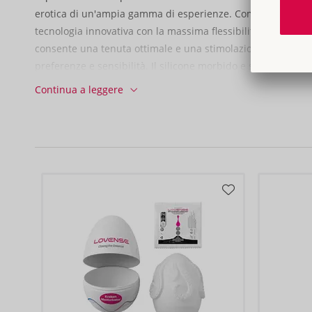
erotica di un'ampia gamma di esperienze. Combinano des
tecnologia innovativa con la massima flessibilità. La forza d
consente una tenuta ottimale e una stimolazione variabile,
preferenze e sensibilità. Il silicone morbido e setoso dei m
piacevole comfort, anche se indossati per lunghi periodi di
Continua a leggere
collare incluso e della pratica clip per reggiseno, è possibi
applicazioni: piacere a mani libere, uso discreto sotto i vesti
esperienze solitarie e di coppia o come parte di rituali BDS
Con 10 modalità di vibrazione, ciascuna con 3 livelli di inten
senza sforzo una varietà di sensazioni, controllate direttam
l'app Lovense. Con l'app è anche possibile creare da soli
di vibrazione e controllarli e salvarli comodamente tramite
Anche a grande distanza dal partner. Il Gemini può anche at
tramite il suono e sincronizzarle con i ritmi musicali e i gio
Ricaricabile - cavo di ricarica USB incluso.