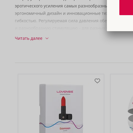
эротического усиления самых разнообразных ощущений
эргономичный дизайн и инновационные технологии с 
гибкостью. Регулируемая сила давления обеспечивает
и разнообразную стимуляцию - для разных предпочтени
Шелковисто-мягкий силикон зажимов обеспечивает при
Читать далее
при длительном ношении. Благодаря входящему в комп
практичному зажиму для бюстгальтера возможны самы
применения: удовольствие без рук, незаметное использ
интеграция в сольные и парные опыты или как часть B
Благодаря 10 режимам вибрации, каждый из которых им
интенсивности, вы можете без труда создавать различ
управление осуществляется непосредственно на игрушк
приложение Lovense. С помощью приложения вы также
самостоятельно создавать бесчисленные программы ви
управлять ими и сохранять их через смартфон. Даже на
расстоянии от партнера. Gemini также может активиров
помощью звука и синхронизировать их с музыкальными