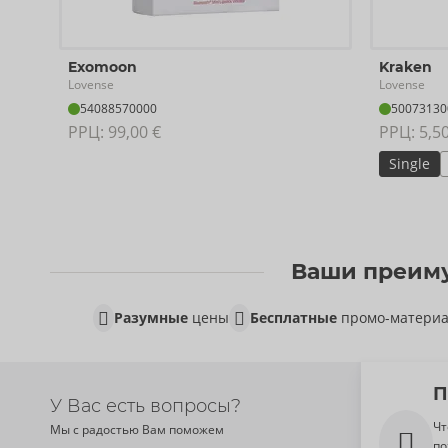
партнера.
Exomoon
Kraken
Перезаряжаемый - USB-кабель для зарядки входит в ком
Lovense
Lovense
54088570000
50073130
Общая длина 23,3 см; длина каждого зажима 5,7 см, Ø 3,6
РРЦ: 
99,00 €
РРЦ: 
5,5
Кабели длиной по 10,5 см, пульт управления длиной 7,1 
Single
Силикон.
Ваши преиму
Разумные
цены
Бесплатные
промо-матери
П
У Вас есть вопросы?
Чт
Мы с радостью Вам поможем
по