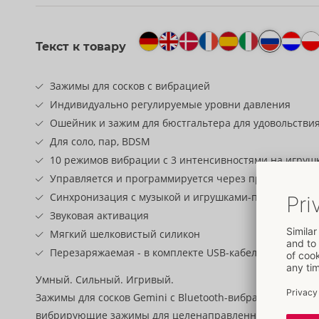
Текст к товару
Зажимы для сосков с вибрацией
Индивидуально регулируемые уровни давления
Ошейник и зажим для бюстгальтера для удовольствия
Для соло, пар, BDSM
10 режимов вибрации с 3 интенсивностями на игруш
Управляется и программируется через приложение L
Синхронизация с музыкой и игрушками-партнерами
Звуковая активация
Мягкий шелковистый силикон
Перезаряжаемая - в комплекте USB-кабель для заряд
Умный. Сильный. Игривый.
Зажимы для сосков Gemini с Bluetooth-вибрацией от Love
вибрирующие зажимы для целенаправленной стимуляци