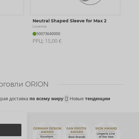
Har
Neutral Shaped Sleeve for Max 2
Love
Lovense
50
50073640000
РРЦ:
РРЦ: 
15,00 €
рговли ORION
рая доставка
по всему миру
Новые
тенденции