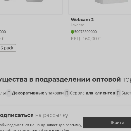
Webcam 2
плект.
Lovense
000
50073300000
 см.
0 €
РРЦ: 
160,00 €
см.
6 pack
щества в подразделении оптовой
то
алы
Декоративные
упаковки
Сервис
для клиентов
Быст
одписаться
на рассылку
Войти
обы подписаться на нашу новостную рассылку,
жалуйста, зарегистрируйтесь в онлайн-