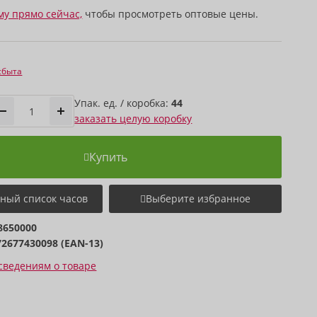
му прямо сейчас,
чтобы просмотреть оптовые цены.
сбыта
Упак. ед. / коробка:
44
заказать целую коробку
Купить
ный список часов
Выберите избранное
8650000
72677430098 (EAN-13)
сведениям о товаре