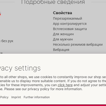
Подробные сведения
Свойства
Перезаряжаемый
App контролируется
Всплесковая защита
Для женщин
Для мужчин
 без рук
Несколько режимов вибрации
Вибрация
ке
Данные
ovense
Цвет:
розовый
Материал:
Silikon
К материальной информации
ки
Размер
Длина:
23,3 cm
Масса:
165 g
nse - это
и сосков и
Упаковка