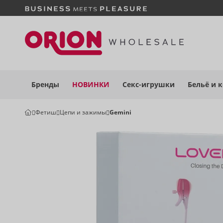
Бренды
НОВИНКИ
Секс-игрушки
Бельё
и 
Фетиш
Цепи и зажимы
Gemini