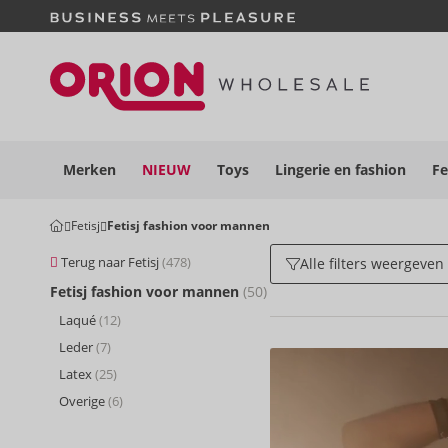
Merken
NIEUW
Toys
Lingerie en
fashion
Fe
Fetisj
Fetisj fashion voor mannen
Terug naar Fetisj
(478)
Alle filters weergeven
Fetisj fashion voor mannen
(50)
Laqué
(12)
Leder
(7)
Latex
(25)
Overige
(6)