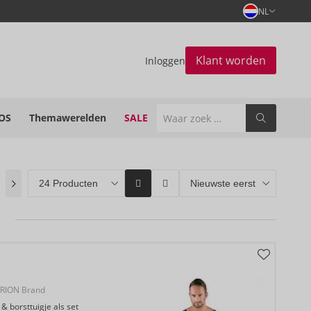
NL
Klant worden
Inloggen
OS
Themawerelden
SALE
 soon
(0)
ORION Brands
(50)
Bestseller
(6)
RION Brand
& borsttuigje als set