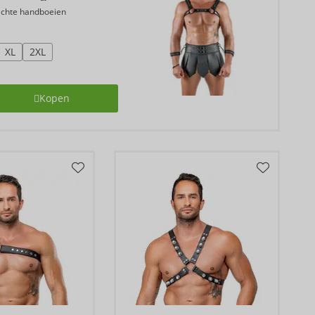
zachte handboeien
XL
2XL
Kopen