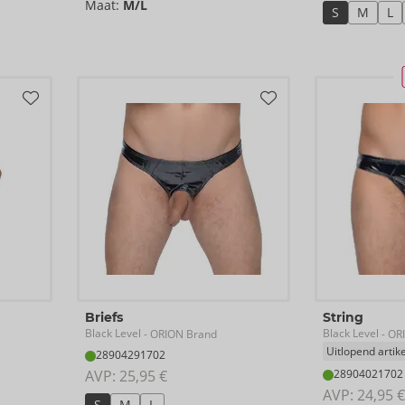
Maat:
M/L
S
M
L
Briefs
String
Black Level
Black Level
- ORION Brand
- OR
Uitlopend artike
28904291702
AVP: 
25,95 €
28904021702
AVP: 
24,95 €
S
M
L