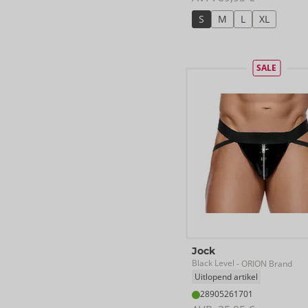
S
M
L
XL
SALE
Jock
Black Level
- ORION Brand
Uitlopend artikel
28905261701