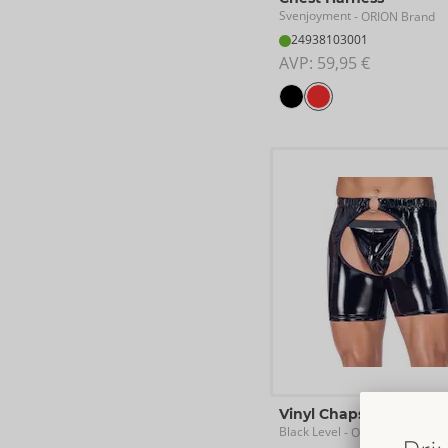
Svenjoyment
- ORION Brand
24938103001
AVP: 
59,95 €
Vinyl Chaps
Black Level
- ORION Brand