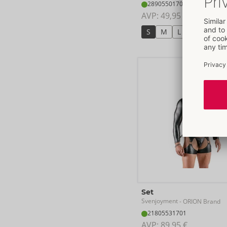
28905501701
AVP: 
49,95 €
S
M
L
XL
2XL
Set
Svenjoyment
- ORION Brand
21805531701
AVP: 
89,95 €