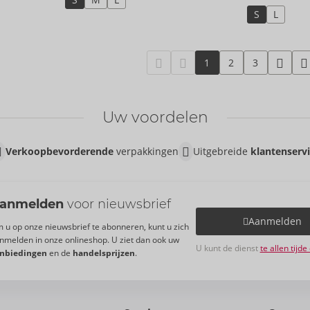
S
L
1
2
3
Uw voordelen
Verkoopbevorderende
verpakkingen
Uitgebreide
klantenserv
anmelden
voor nieuwsbrief
Aanmelden
 u op onze nieuwsbrief te abonneren, kunt u zich
nmelden in onze onlineshop. U ziet dan ook uw
U kunt de dienst
te allen tijd
nbiedingen
en de
handelsprijzen
.