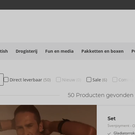
tish
Drogisterij
Fun en media
Pakketten en boxen
P
Direct
leverbaar
(50)
Nieuw
(0)
Sale
(6)
Coming
50
Producten gevonden
Set
Svenjoyment
- O
Gladiatorrok 