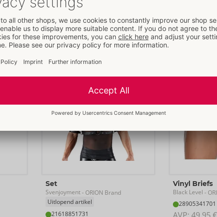
28905771701
24800009131
AVP: 
99,95 €
AVP: 
34,95 €
S
M
L
XL
2XL
3XL
M/L
L/XL
SALE
Set
Vinyl Briefs
Svenjoyment
Black Level
- ORION Brand
- OR
Uitlopend artikel
28905341701
21618851731
AVP: 
49,95 €