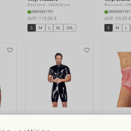
Black Level
Black Level
- ORION Brand
- OR
28905851701
28905691701
AVP: 
119,00 €
AVP: 
69,95 €
S
M
L
XL
2XL
S
M
L
Short Vinyl Jumpsuit
Diaper Brief
Black Level
fetish collection
- ORION Brand