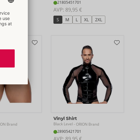
21805451701
AVP: 
89,95 €
S
M
L
XL
2XL
Vinyl Shirt
Black Level
ION Brand
- ORION Brand
28905421701
AVP: 
89,95 €