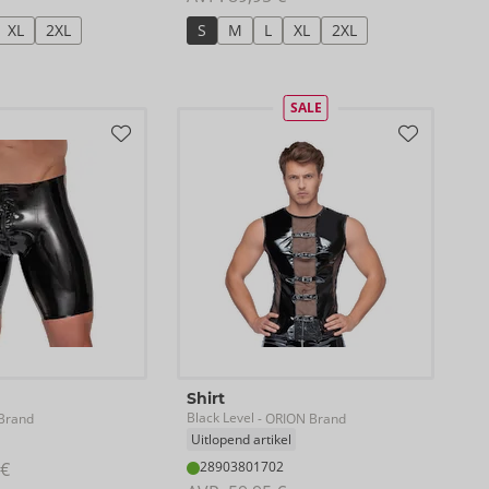
XL
2XL
S
M
L
XL
2XL
SALE
Shirt
Black Level
Brand
- ORION Brand
Uitlopend artikel
 €
28903801702