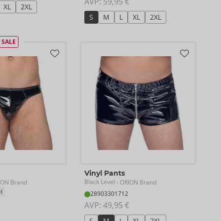
AVP: 
59,95 €
XL
2XL
S
M
L
XL
2XL
SALE
Vinyl Pants
Black Level
ION Brand
- ORION Brand
l
28903301712
AVP: 
49,95 €
S
M
L
XL
2XL