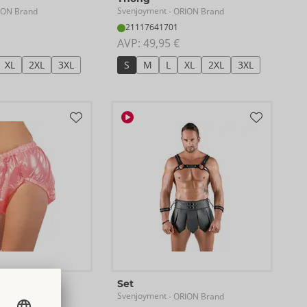
Svenjoyment
ION Brand
- ORION Brand
21117641701
AVP: 
49,95 €
XL
2XL
3XL
S
M
L
XL
2XL
3XL
s
Set
Svenjoyment
- ORION Brand
- ORION Brand