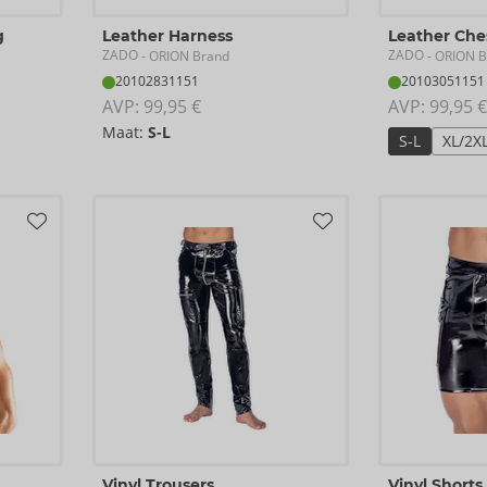
g
Leather Harness
Leather Che
ZADO
ZADO
- ORION Brand
- ORION B
20102831151
20103051151
AVP: 
99,95 €
AVP: 
99,95 €
Maat:
S-L
S-L
XL/2X
Vinyl Trousers
Vinyl Shorts