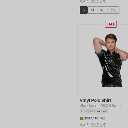
AVP: 
35,95 €
S
M
XL
2XL
SALE
Vinyl Polo Shirt
Black Level
- ORION Brand
Uitlopend artikel
28905181742
AVP: 
69,95 €