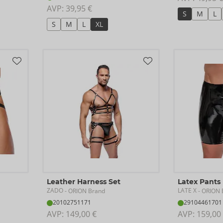
AVP: 
39,95 €
S
M
L
S
M
L
XL
Leather Harness Set
Latex Pants
ZADO
LATE X
- ORION Brand
- ORION 
20102751171
29104461701
AVP: 
149,00 €
AVP: 
159,00