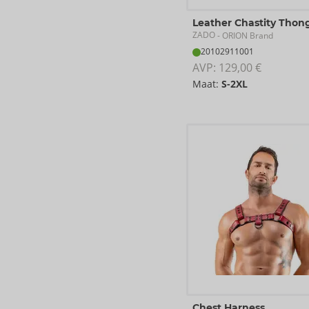
Leather Chastity Thon
ZADO
- ORION Brand
20102911001
AVP: 
129,00 €
Maat:
S-2XL
Chest Harness