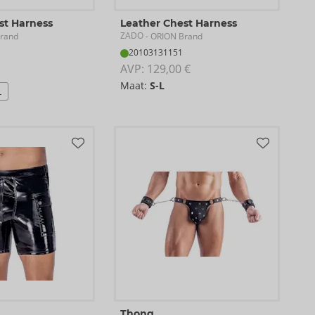
st Harness
Leather Chest Harness
ZADO
rand
- ORION Brand
20103131151
AVP: 
129,00 €
Maat:
S-L
L
Thong