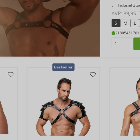
Inclusief 2 
AVP: 
89,95 €
S
M
L
21805451701
Bestseller