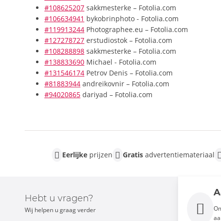
#108625207
sakkmesterke – Fotolia.com
#106634941
bykobrinphoto - Fotolia.com
#119913244
Photographee.eu – Fotolia.com
#127278727
erstudiostok – Fotolia.com
#108288898
sakkmesterke – Fotolia.com
#138833690
Michael - Fotolia.com
#131546174
Petrov Denis – Fotolia.com
#81883944
andreikovnir – Fotolia.com
#94020865
dariyad – Fotolia.com
Eerlijke
prijzen
Gratis
advertentiemateriaal
A
Hebt u vragen?
Om
Wij helpen u graag verder
aa