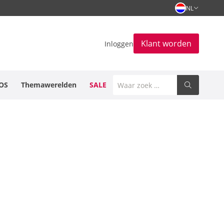
NL
Klant worden
Inloggen
OS
Themawerelden
SALE