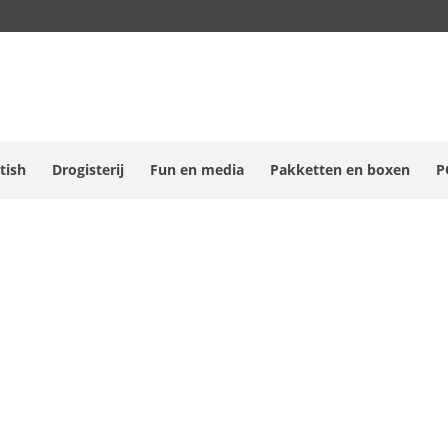
tish
Drogisterij
Fun en media
Pakketten en boxen
P