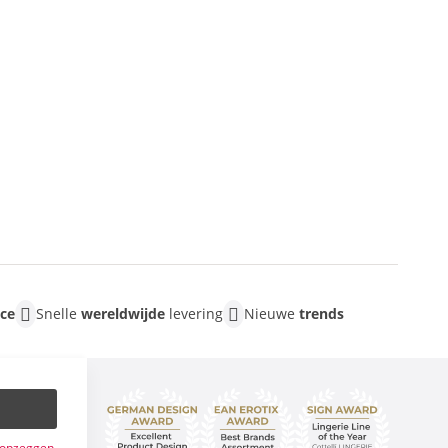
ice
Snelle
wereldwijde
levering
Nieuwe
trends
e opzeggen.