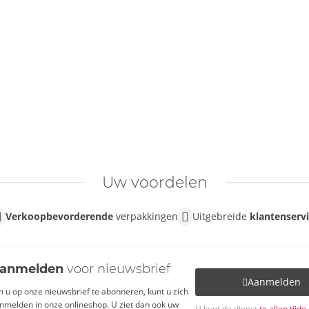
Uw voordelen
Verkoopbevorderende
verpakkingen
Uitgebreide
klantenserv
anmelden
voor nieuwsbrief
Aanmelden
 u op onze nieuwsbrief te abonneren, kunt u zich
nmelden in onze onlineshop. U ziet dan ook uw
U kunt de dienst
te allen tijd