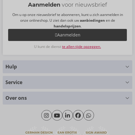
Aanmelden
voor nieuwsbrief
Om u op onze nieuwsbrief te abonneren, kunt u zich aanmelden in
onze onlineshop. U ziet dan ook uw
aanbiedingen
en de
handelsprijzen
.
Aanmelden
U kunt de dienst
te allen tijde opzeggen.
Hulp
Hebt u vragen?
Service
Wij helpen u graag verder
Maattabellen
+49 (0)461-5040-308
Over ons
Materialen
Maandag - Donderdag: 09.00 - 16.00 uur
Over ons
Vrijdag: 09.00 - 15.00 uur
Duurzaamheid
eroFame
Contact opnemen met