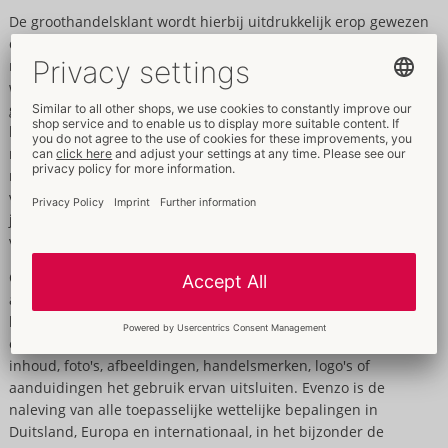
De groothandelsklant wordt hierbij uitdrukkelijk erop gewezen
dat het uitsluitend zijn verantwoordelijkheid is om zich
regelmatig op de hoogte te stellen van eventuele updates,
wijzigingen, mededelingen, waarschuwingen of
gebruiksbeperkingen en deze in acht te nemen. Updates van
beeld- en tekstgegevens dienen door groothandelsklanten
regelmatig en zorgvuldig te worden gecontroleerd en, indien
nodig, te worden verwerkt in hun eigen databases. Het gebruik
van verouderde beeld- en tekstgegevens kan leiden tot
juridische problemen, waarvoor de groothandelsklant als enige
verantwoordelijk is.
ORION Versand GmbH & Co. KG aanvaardt geen enkele
aansprakelijkheid of garantie voor de economische
bruikbaarheid of juridische toelaatbaarheid van de gegevens
en inhoud; met name kunnen rechten van derden op gegevens,
inhoud, foto's, afbeeldingen, handelsmerken, logo's of
aanduidingen het gebruik ervan uitsluiten. Evenzo is de
naleving van alle toepasselijke wettelijke bepalingen in
Duitsland, Europa en internationaal, in het bijzonder de