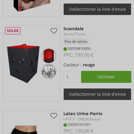
sélectionner la liste d'envie
Scandale
SOLDE
Secret Dome
Fins de séries
50059810000
PPC: 
799,00 €
Couleur :
rouge
Acheter
sélectionner la liste d'envie
Latex Urine Pants
LATE X
- ORION Brand
29503161031
PPC: 
159,00 €