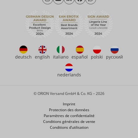
Vendredi: 09h00 - 15h00
Durabilité
eroFame
Service client
Questions fréquemment posées (FAQ)
deutsch
english
italiano
español
polski
русский
nederlands
© ORION Versand GmbH & Co. KG – 2026
Imprint
Protection des données
Paramètres de confidentialité
Conditions générales de vente
Conditions d’utilisation