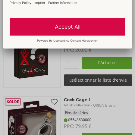
sélectionner la liste d'envie
Fetish Surprise
SOLDE
ORION Brand
Fins de séries
24200749001
PPC: 
20,00 €
Acheter
sélectionner la liste d'envie
Cock Cage I
SOLDE
fetish collection
- ORION Brand
Fins de séries
05548630000
PPC: 
79,95 €