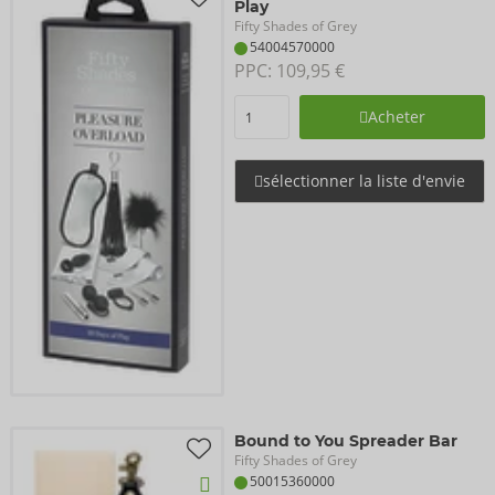
Play
Fifty Shades of Grey
54004570000
PPC: 
109,95 €
Acheter
sélectionner la liste d'envie
Bound to You Spreader Bar
Fifty Shades of Grey
50015360000