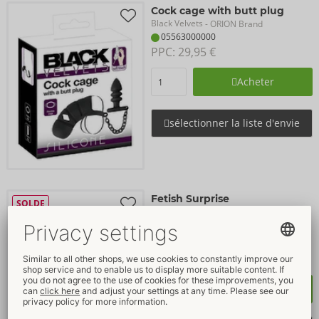
Cock cage with butt plug
Black Velvets
- ORION Brand
05563000000
PPC: 
29,95 €
Acheter
sélectionner la liste d'envie
Fetish Surprise
SOLDE
ORION Brand
Fins de séries
24200589001
PPC: 
10,00 €
Acheter