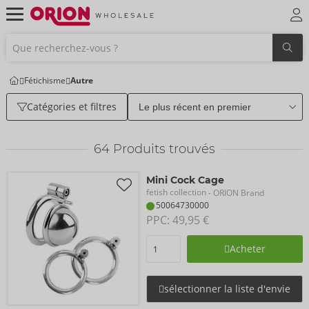
Fétichisme
Autre
Catégories et filtres
64
Produits trouvés
Mini Cock Cage
fetish collection
- ORION Brand
50064730000
PPC: 
49,95 €
Acheter
sélectionner la liste d'envie