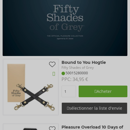
Bound to You Hogtie
Fifty Shades of Grey
50015280000
PPC: 
34,95 €
Acheter
sélectionner la liste d'envie
Pleasure Overload 10 Days of