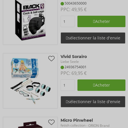
50043650000
PPC: 
49,95 €
Acheter
sélectionner la liste d'envie
Vivid Sorairo
Liebe Seele
24936754001
PPC: 
69,95 €
Acheter
sélectionner la liste d'envie
Micro Pinwheel
fetish collection
- ORION Brand