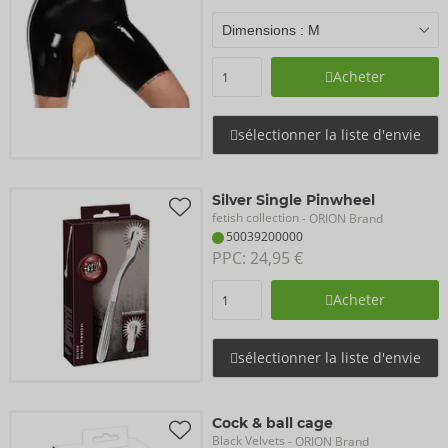
Acheter
sélectionner la liste d'envie
Silver Single Pinwheel
fetish collection
- ORION Brand
50039200000
PPC: 
24,95 €
Acheter
sélectionner la liste d'envie
Cock & ball cage
Black Velvets
- ORION Brand