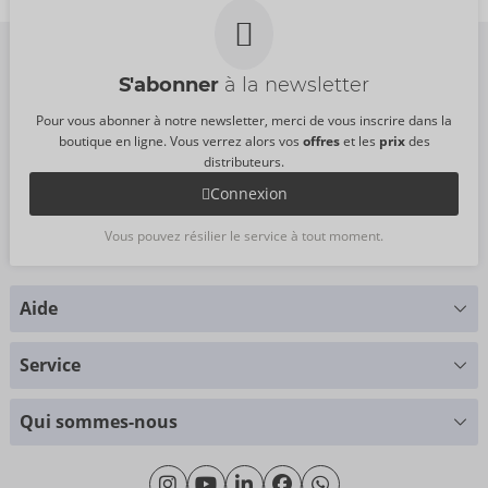
S'abonner
à la newsletter
Pour vous abonner à notre newsletter, merci de vous inscrire dans la
boutique en ligne. Vous verrez alors vos
offres
et les
prix
des
distributeurs.
Connexion
Vous pouvez résilier le service à tout moment.
Aide
Vous avez des questions ?
Service
Nous nous faisons un plaisir de vous aider
Tableau des tailles
+49 (0)461 50 40 308
Qui sommes-nous
Science des matériaux
Lundi - Jeudi: 09h00 - 16h00
Qui sommes-nous