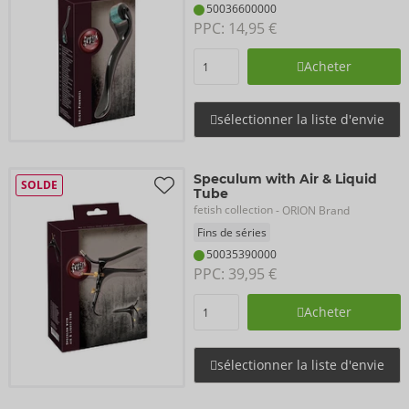
50036600000
PPC: 
14,95 €
Acheter
sélectionner la liste d'envie
Speculum with Air & Liquid
SOLDE
Tube
fetish collection
- ORION Brand
Fins de séries
50035390000
PPC: 
39,95 €
Acheter
sélectionner la liste d'envie