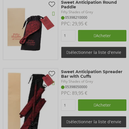
Sweet Anticipation Round
Paddle
Fifty Shades of Grey
05398210000
PPC: 
29,95 €
Acheter
sélectionner la liste d'envie
Sweet Anticipation Spreader
Bar with Cuffs
Fifty Shades of Grey
05398050000
PPC: 
89,95 €
Acheter
sélectionner la liste d'envie