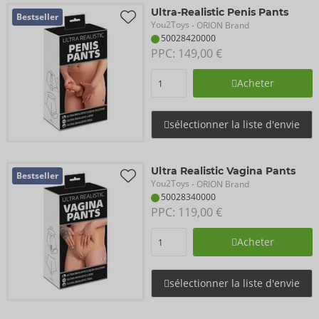
Ultra-Realistic Penis Pants
Bestseller
You2Toys
- ORION Brand
50028420000
PPC: 
149,00 €
Acheter
sélectionner la liste d'envie
Ultra Realistic Vagina Pants
Bestseller
You2Toys
- ORION Brand
50028340000
PPC: 
119,00 €
Acheter
sélectionner la liste d'envie