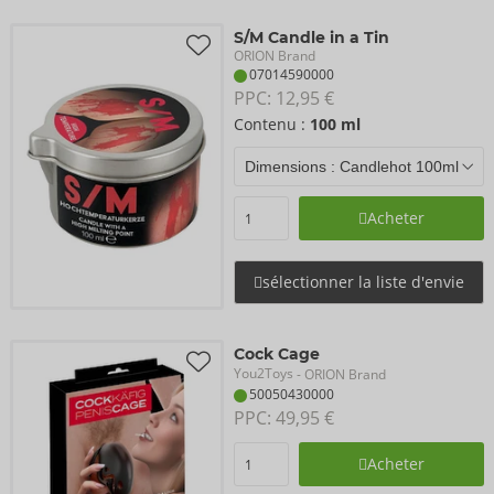
S/M Candle in a Tin
ORION Brand
07014590000
PPC: 
12,95 €
Contenu :
100 ml
Acheter
sélectionner la liste d'envie
Cock Cage
You2Toys
- ORION Brand
50050430000
PPC: 
49,95 €
Acheter