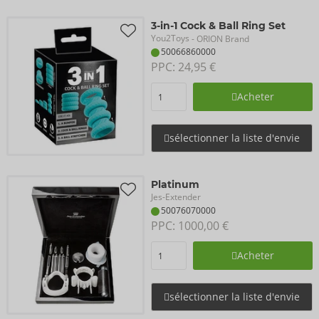
3-in-1 Cock & Ball Ring Set
You2Toys
- ORION Brand
50066860000
PPC: 
24,95 €
Acheter
sélectionner la liste d'envie
Platinum
Jes-Extender
50076070000
PPC: 
1000,00 €
Acheter
sélectionner la liste d'envie