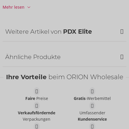
VE / Karton:
12
Mehr lesen
Art.-Nr.:
05472470000
Barcode:
603912774597 (UPC-A)
Zolltarifnummer:
90191010
Weitere Artikel von
PDX Elite
Herkunftsland:
CN
Ähnliche Produkte
Ihre Vorteile
beim ORION Wholesale
Faire
Preise
Gratis
-Werbemittel
Go-Go Booty LED
ViewTube XXL
PDX Elite
Verkaufsfördernde
Umfassender
PDX Elite
05483590000
Verpackungen
Kundenservice
05482350000
UVP:
180,00 €
UVP:
80,00 €