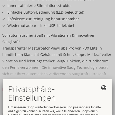
Innen raffinierte Stimulationsstruktur
Einfache Button-Bedienung (LED-beleuchtet)
Softsleeve zur Reinigung herausnehmbar
Wiederaufladbar – inkl. USB-Ladekabel
Vollautomatischer Spaß mit Vibrationen & innovativer
Saugkraft!
Transparenter Masturbator ViewTube Pro von PDX Elite in
handlichem Klarsicht-Gehäuse mit Schutzkappe. Mit kraftvoller
Vibration und leistungsstarker Saug-Funktion, die rundherum
den Penis verwöhnen. Die innovative Saug-Technologie passt
sich mit ihrer automatisch variierenden Saugkraft ultrasanft
dem Penis und dem Vergnügen an. Die Saugkraft kann auch
konstant eingestellt werden.
Mehr lesen
10 Vibrationsmodi und 10 Saugmodi sind bequem per
Daten & Eigenschaften
Knopfdruck am LED-beleuchteten Bedienfeld steuerbar. Auch
die Super-Saug-Funktion für konstante Power. In der