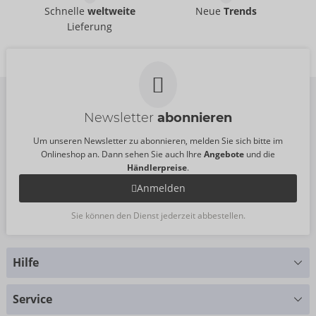
ViewTube MAX
Elite Talk Dirty
Schnelle
weltweite
Neue
Trends
PDX Elite
Rotobator
Lieferung
05477600000
PDX Elite
UVP:
160,00 €
05938000000
UVP:
106,00 €
Newsletter
abonnieren
Um unseren Newsletter zu abonnieren, melden Sie sich bitte im
Onlineshop an. Dann sehen Sie auch Ihre
Angebote
und die
Händlerpreise
.
Anmelden
Sie können den Dienst jederzeit abbestellen.
Hilfe
Sie haben Fragen?
Service
Wir helfen Ihnen gern weiter