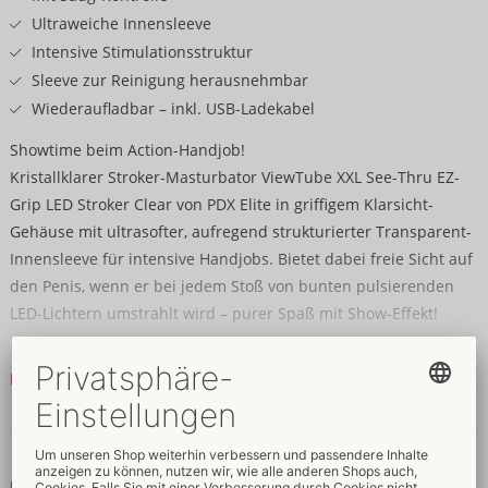
Ultraweiche Innensleeve
Intensive Stimulationsstruktur
Sleeve zur Reinigung herausnehmbar
Wiederaufladbar – inkl. USB-Ladekabel
Showtime beim Action-Handjob!
Kristallklarer Stroker-Masturbator ViewTube XXL See-Thru EZ-
Grip LED Stroker Clear von PDX Elite in griffigem Klarsicht-
Gehäuse mit ultrasofter, aufregend strukturierter Transparent-
Innensleeve für intensive Handjobs. Bietet dabei freie Sicht auf
den Penis, wenn er bei jedem Stoß von bunten pulsierenden
LED-Lichtern umstrahlt wird – purer Spaß mit Show-Effekt!
Statt der LED GlowCore Cap mit Druckablassventil für den
Mehr lesen
perfekten Vakuum-Kick kann auch die wasserdichte AirLock Cap
aufgesetzt werden – für intensive Sauggefühle wie beim besten
Daten & Eigenschaften
Blowjob. Die LED GlowCore Cap ist wiederaufladbar, USB-
Ladekabel liegt bei.