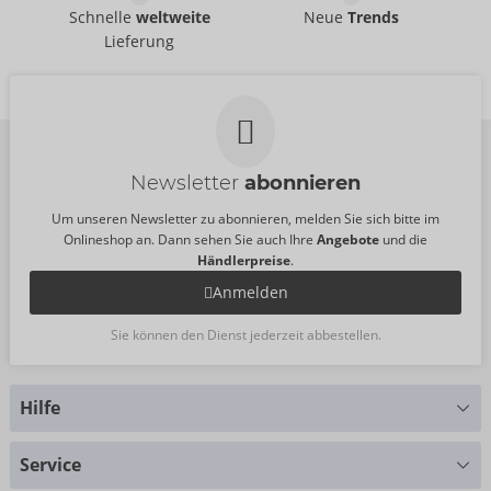
ViewTube Vac XXL
ViewTube Plus
Schnelle
weltweite
Neue
Trends
PDX Elite
PDX Elite
Lieferung
05482430000
05482270000
UVP:
90,00 €
UVP:
55,00 €
Newsletter
abonnieren
Um unseren Newsletter zu abonnieren, melden Sie sich bitte im
Onlineshop an. Dann sehen Sie auch Ihre
Angebote
und die
Händlerpreise
.
Anmelden
Sie können den Dienst jederzeit abbestellen.
Hilfe
Sie haben Fragen?
Service
Wir helfen Ihnen gern weiter