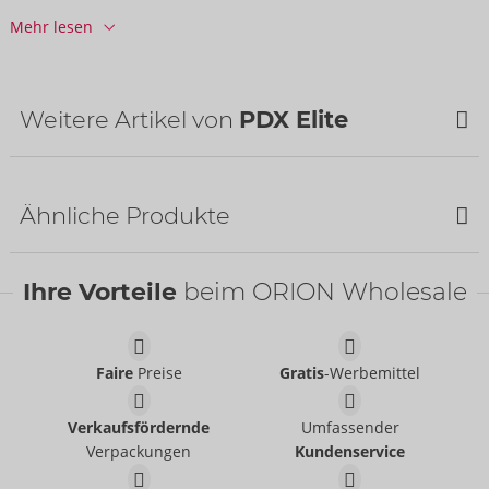
Informationen
Mehr lesen
VE / Karton:
12
Art.-Nr.:
05482350000
Barcode:
603912777673 (UPC-A)
Weitere Artikel von
PDX Elite
Zolltarifnummer:
90191090
Herkunftsland:
CN
Ähnliche Produkte
Ihre Vorteile
beim ORION Wholesale
Faire
Preise
Gratis
-Werbemittel
Go-Go Booty LED
ViewTube Plus
Verkaufsfördernde
Umfassender
PDX Elite
PDX Elite
Verpackungen
Kundenservice
05483590000
05482270000
UVP:
180,00 €
UVP:
55,00 €