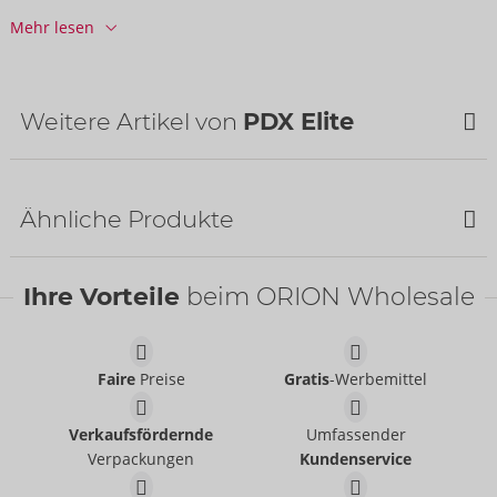
Art.-Nr.:
05472390000
Mehr lesen
Barcode:
603912774474 (UPC-A)
Zolltarifnummer:
90191010
Herkunftsland:
CN
Weitere Artikel von
PDX Elite
Ähnliche Produkte
Ihre Vorteile
beim ORION Wholesale
Faire
Preise
Gratis
-Werbemittel
Go-Go Booty LED
ViewTube Plus
Verkaufsfördernde
Umfassender
PDX Elite
PDX Elite
Verpackungen
Kundenservice
05483590000
05482270000
UVP:
180,00 €
UVP:
55,00 €