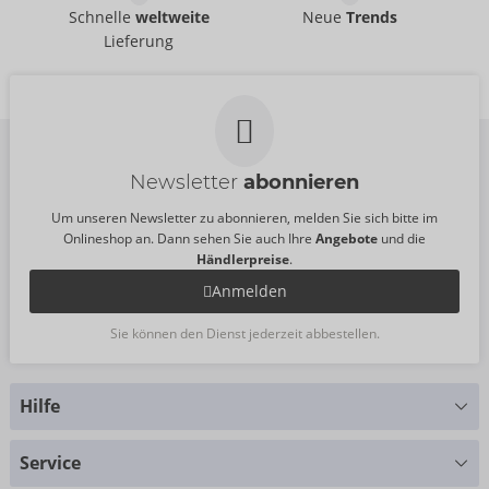
ViewTube
ViewTube Pro
Schnelle
weltweite
Neue
Trends
PDX Elite
PDX Elite
Lieferung
05466070000
05472470000
UVP:
32,00 €
UVP:
150,00 €
Newsletter
abonnieren
Um unseren Newsletter zu abonnieren, melden Sie sich bitte im
Onlineshop an. Dann sehen Sie auch Ihre
Angebote
und die
Händlerpreise
.
Anmelden
Sie können den Dienst jederzeit abbestellen.
Hilfe
Sie haben Fragen?
Service
Wir helfen Ihnen gern weiter