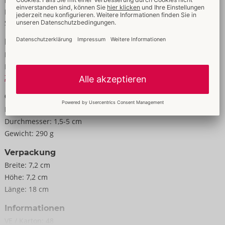
Eigenschaften
Für Männer
Saugen / Vakuum
Daten
Farbe:
transparent
Material:
ABS, TPR
Zur Materialkunde
Größe
Länge:
18,0 cm
Durchmesser:
1,5-5 cm
Gewicht:
290 g
Verpackung
Breite:
7,2 cm
Höhe:
7,2 cm
Länge:
18 cm
Informationen
VE / Karton:
48