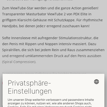
Zum ViewTube-Star werden und die ganze Action genießen!
Transparenter Masturbator ViewTube 2 von PDX Elite in
griffigem Klarsicht-Gehäuse mit Schutzkappe. Für rhythmische
Handjobs, bei denen jede:r erregend zuschauen kann!
Softe Innensleeve mit aufregender Stimulationsstruktur, die
den Penis mit Rippen und Noppen intensiv massiert. Dazu
Spiralrillen, die sich bei jedem Rein und Raus zusammenziehen
und erregend umklammernden Druck auf den Penis ausüben
(Spiral Compression).
Transparente Innen-Softsleeve für leichte Reinigung
herausnehmbar.
Mehr lesen
Gesamtlänge 18 cm, Einführtiefe 17 cm, Außen-Ø 7 cm, Innen-Ø
Daten & Eigenschaften
max. 5 cm.
ABS, TPR.