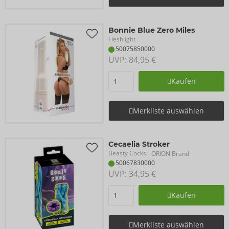
Bonnie Blue Zero Miles
Fleshlight
50075850000
UVP: 
84,95 €
Kaufen
Merkliste auswählen
Cecaelia Stroker
Beasty Cocks
- ORION Brand
50067830000
UVP: 
34,95 €
Kaufen
Merkliste auswählen