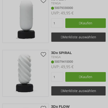
TENGA
50079330000
UVP: 
49,95 €
Kaufen
Merkliste auswählen
3Dx SPIRAL
TENGA
50079410000
UVP: 
49,95 €
Kaufen
Merkliste auswählen
3Dx FLOW