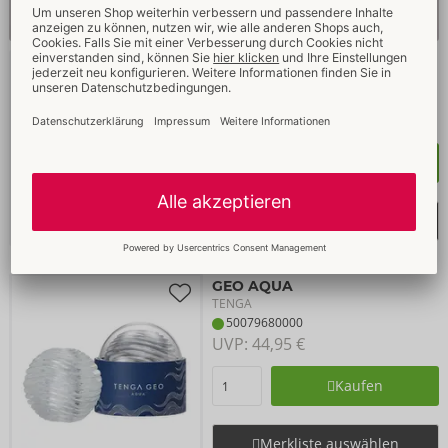
Feel Leigh Raven Mouth
Kiiroo
50077550000
UVP: 
69,95 €
Kaufen
Merkliste auswählen
GEO AQUA
TENGA
50079680000
UVP: 
44,95 €
Kaufen
Merkliste auswählen