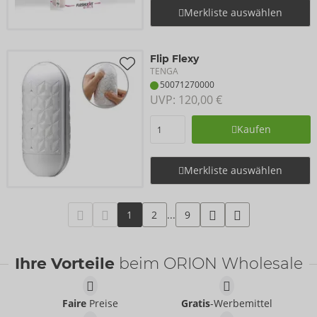
Merkliste auswählen
Flip Flexy
TENGA
50071270000
UVP: 
120,00 €
Kaufen
Merkliste auswählen
1
2
...
9
Ihre Vorteile
beim ORION Wholesale
Faire
Preise
Gratis
-Werbemittel