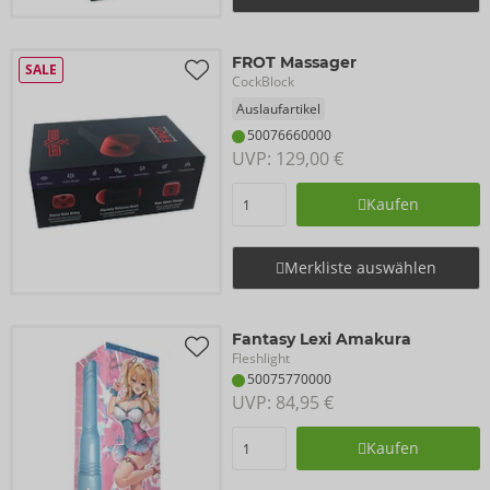
FROT Massager
SALE
CockBlock
Auslaufartikel
50076660000
UVP: 
129,00 €
Kaufen
Merkliste auswählen
Fantasy Lexi Amakura
Fleshlight
50075770000
UVP: 
84,95 €
Kaufen