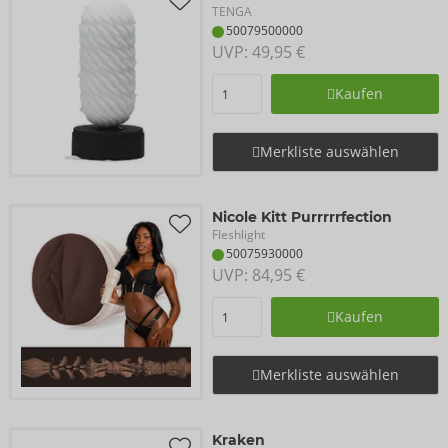
TENGA
50079500000
UVP: 
49,95 €
Kaufen
Merkliste auswählen
Nicole Kitt Purrrrrfection
Fleshlight
50075930000
UVP: 
84,95 €
Kaufen
Merkliste auswählen
Kraken