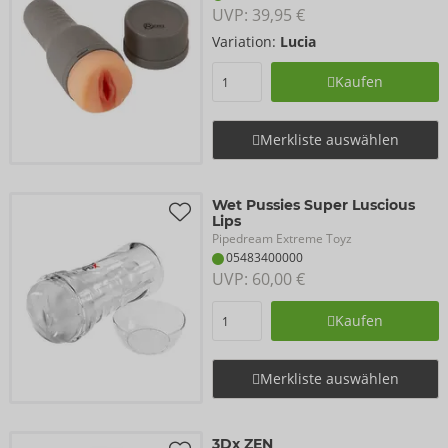
UVP: 
39,95 €
Variation:
Lucia
Kaufen
Merkliste auswählen
Wet Pussies Super Luscious
Lips
Pipedream Extreme Toyz
05483400000
UVP: 
60,00 €
Kaufen
Merkliste auswählen
3Dx ZEN