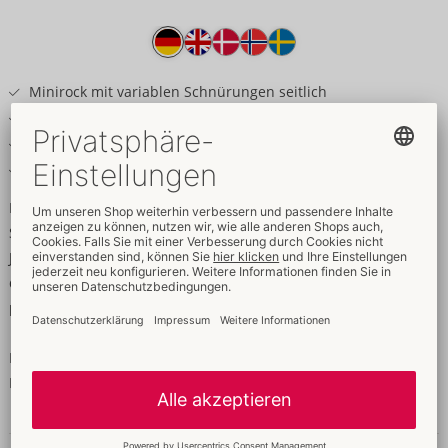
Produkttext
Minirock mit variablen Schnürungen seitlich
Aus weichem Lammleder
Stretch-Einsätze unter den Schnürungen
Hinten Reißverschluss
Edles Leder auf perfekte Passform schnürbar!
Schmaler kurzer Rock von ZADO aus weichem Lammleder.
Jeweils seitlich mit Stretch-Einsatz und dekorativer Schnürung
darüber in silberfarbenen Metallösen. Variabel schnürbar für
perfekte Passform. Hinten mit Reißverschluss.
Leder (Lamm, chromfrei gegerbt); Textil-Einsätze 100%
Polyester.
Daten & Eigenschaften