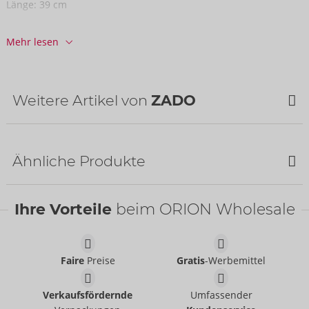
Länge:
39 cm
Informationen
Mehr lesen
VE / Karton:
21
Art.-Nr.:
20010801041
Barcode:
4024144456314 (EAN-13)
Zolltarifnummer:
42031000
Weitere Artikel von
ZADO
Herkunftsland:
TR
NEU
Ähnliche Produkte
SALE
Ihre Vorteile
beim ORION Wholesale
Faire
Preise
Gratis
-Werbemittel
Humbler
Paddel aus Leder
Verkaufsfördernde
Umfassender
ZADO
ZADO
- ORION Brand
- ORION Brand
20500801001