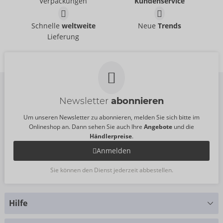
Ohne Verkaufsverpackung
Verpackungen
Kundenservice
UVP:
99,95 €
20406201000
UVP:
44,95 €
Body aus Leder
Korsett aus Leder
Schnelle
weltweite
Neue
Trends
ZADO
ZADO
- ORION Brand
- ORION Brand
Lieferung
20002101041
Auslaufartikel
UVP:
249,00 €
20007501041
UVP:
199,00 €
Newsletter
abonnieren
Um unseren Newsletter zu abonnieren, melden Sie sich bitte im
Onlineshop an. Dann sehen Sie auch Ihre
Angebote
und die
Händlerpreise
.
Anmelden
Sie können den Dienst jederzeit abbestellen.
Hilfe