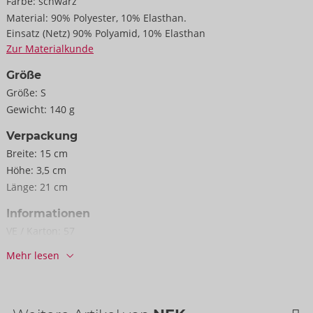
Farbe:
schwarz
Material:
90% Polyester, 10% Elasthan.
Einsatz (Netz) 90% Polyamid, 10% Elasthan
Zur Materialkunde
Größe
Größe:
S
Gewicht:
140 g
Verpackung
Breite:
15 cm
Höhe:
3,5 cm
Länge:
21 cm
Informationen
VE / Karton:
57
Art.-Nr.:
21329901701
Mehr lesen
Barcode:
4024144182145 (EAN-13)
Zolltarifnummer:
61071200
Herkunftsland:
CN