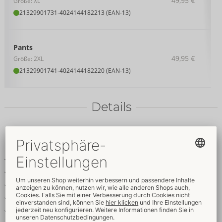
49,95 €
Größe: XL
21329901731
-
4024144182213 (EAN-13)
Pants
49,95 €
Größe: 2XL
21329901741
-
4024144182220 (EAN-13)
Details
Produkttext
Pants im betonenden Mattlook
Mit Netz-Einsätzen seitlich
Unterlegter Reißverschluss zum Öffnen
Nietenbesetzte Riemen-Details
Elastisch für hohen Tragekomfort