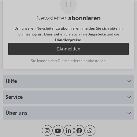
Größe:
S
Newsletter
abonnieren
Um unseren Newsletter zu abonnieren, melden Sie sich bitte im
Onlineshop an. Dann sehen Sie auch Ihre
Angebote
und die
Händlerpreise
.
Anmelden
Sie können den Dienst jederzeit abbestellen.
Hilfe
Sie haben Fragen?
Service
Wir helfen Ihnen gern weiter
Größentabellen
+49 (0)461 50 40 308
Über uns
Materialkunde
Montag - Donnerstag: 09:00 - 16:00 Uhr
Wir über uns
Freitag: 09:00 - 15:00 Uhr
Nachhaltigkeit