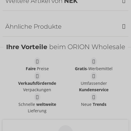
Weitere Artikel von
NEK
Ähnliche Produkte
SALE
SALE
Ihre Vorteile
beim ORION Wholesale
Faire
Preise
Gratis
-Werbemittel
Pants
Pants
Verkaufsfördernde
Umfassender
NEK
- ORION Brand
NEK
- ORION Brand
21335551701
Verpackungen
Kundenservice
21335631701
UVP:
49,95 €
UVP:
59,95 €
Pants
Pants
Schnelle
weltweite
Neue
Trends
NEK
Svenjoyment
- ORION Brand
- ORION Brand
Lieferung
Auslaufartikel
Auslaufartikel
21329821701
21330321701
UVP:
39,95 €
UVP:
19,95 €