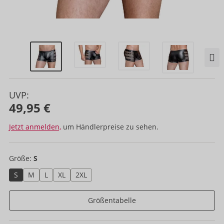
UVP:
49,95 €
Jetzt anmelden,
um Händlerpreise zu sehen.
Größe:
S
S
M
L
XL
2XL
Größentabelle