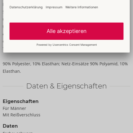
Männlich-markant!
Schwarze Pants von NEK im betonenden Mattlook mit
unterlegtem Front-Reißverschluss zum Öffnen. Jeweils seitlich
transparente Netz-Einsätze mit nietenverzierten Riemen
darüber – der untere Riemen führt komplett um den
Oberschenkel. Rundum weich und elastisch für höchsten
Tragekomfort.
90% Polyester, 10% Elasthan; Netz-Einsätze 90% Polyamid, 10%
Elasthan.
Daten & Eigenschaften
Eigenschaften
Für Männer
Mit Reißverschluss
Daten