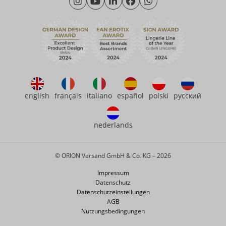
Freitag: 09:00 - 15:00 Uhr
Nachhaltigkeit
eroFame
Kontakt
Häufige Fragen
english
français
italiano
español
polski
русский
nederlands
© ORION Versand GmbH & Co. KG – 2026
Impressum
Datenschutz
Datenschutzeinstellungen
AGB
Nutzungsbedingungen