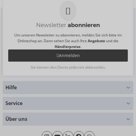
UVP:
39,95 €
Größe:
S
Newsletter
abonnieren
Um unseren Newsletter zu abonnieren, melden Sie sich bitte im
Onlineshop an. Dann sehen Sie auch Ihre
Angebote
und die
Händlerpreise
.
Anmelden
Sie können den Dienst jederzeit abbestellen.
Hilfe
Sie haben Fragen?
Service
Wir helfen Ihnen gern weiter
Größentabellen
+49 (0)461 50 40 308
Über uns
Materialkunde
Montag - Donnerstag: 09:00 - 16:00 Uhr
Wir über uns