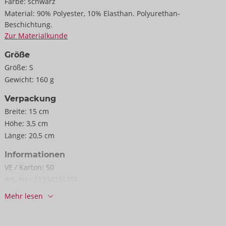
Farbe:
schwarz
Material:
90% Polyester, 10% Elasthan. Polyurethan-
Beschichtung.
Zur Materialkunde
Größe
Größe:
S
Gewicht:
160 g
Verpackung
Breite:
15 cm
Höhe:
3,5 cm
Länge:
20,5 cm
Informationen
VE / Karton:
50
Art.-Nr.:
21334231701
Barcode:
4024144478651 (EAN-13)
Mehr lesen
Zolltarifnummer:
61130090
Herkunftsland:
CN