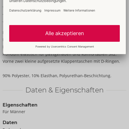
2 aufgesetzte Klappentaschen
Dekorative D-Ringe
Elastisch für hohen Tragekomfort
Körperbetonender Mattlook mit Komfort!
Pants von NEK in körpernaher Schnittführung mit
Druckknopfleiste im Beutel. Im angesagten schwarzen Mattlook.
Rundum elastisch für passgenauen und komfortablen Sitz.
Vorne zwei kleine aufgesetzte Klappentaschen mit D-Ringen.
90% Polyester, 10% Elasthan, Polyurethan-Beschichtung.
Daten & Eigenschaften
Eigenschaften
Für Männer
Daten