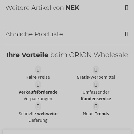
Verfügbarkeit
Weitere Artikel von
NEK
nächste Lieferung:
48/2026
Ähnliche Produkte
SALE
Ihre Vorteile
beim ORION Wholesale
Faire
Preise
Gratis
-Werbemittel
Pants
Pants
Verkaufsfördernde
Umfassender
NEK
NEK
- ORION Brand
- ORION Brand
Verpackungen
Kundenservice
21335551701
21335631701
UVP:
49,95 €
UVP:
59,95 €
Pants
Pants
Schnelle
weltweite
Neue
Trends
NEK
NEK
- ORION Brand
- ORION Brand
Lieferung
21329901701
Auslaufartikel
UVP:
49,95 €
21329821701