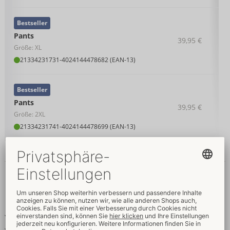
Bestseller
Pants
39,95 €
Größe: XL
21334231731
-
4024144478682 (EAN-13)
Bestseller
Pants
39,95 €
Größe: 2XL
21334231741
-
4024144478699 (EAN-13)
Details
Produkttext
Betonende Mattlook-Pants
Druckknopfleiste im Beutel