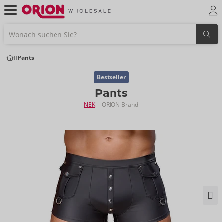
Pants
Bestseller
Pants
NEK
- ORION Brand