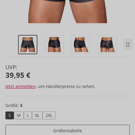
UVP:
39,95 €
Jetzt anmelden,
um Händlerpreise zu sehen.
Größe:
S
S
M
L
XL
2XL
Größentabelle