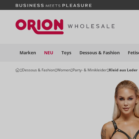
Marken
NEU
Toys
Dessous
& Fashion
Fetis
Dessous & Fashion
Women
Party- & Minikleider
Kleid aus Leder