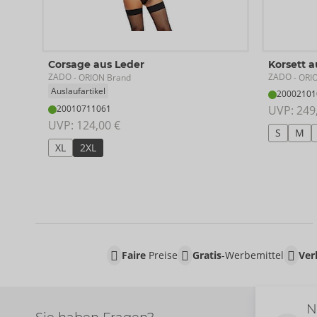
Corsage aus Leder
Korsett a
ZADO
ZADO
- ORION Brand
- ORI
Auslaufartikel
20002101
20010711061
UVP: 
249
UVP: 
124,00 €
S
M
XL
2XL
Faire
Preise
Gratis
-Werbemittel
Ver
N