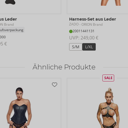
us Leder
Harness-Set aus Leder
ZADO
ON Brand
- ORION Brand
ufsverpackung
20011441131
000
UVP: 
249,00 €
95 €
S/M
L/XL
Ähnliche Produkte
SALE