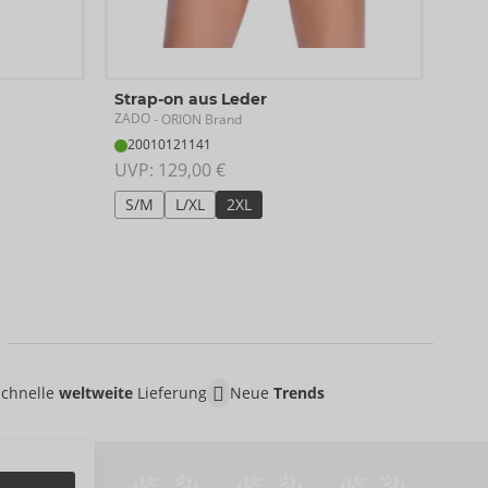
Stra
Strap-on aus Leder
ZAD
ZADO
- ORION Brand
Ausla
20010121141
20
UVP: 
129,00 €
UVP:
S/M
L/XL
2XL
XS
Schnelle
weltweite
Lieferung
Neue
Trends