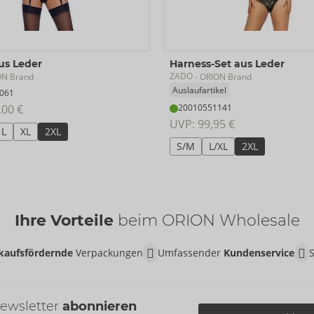
us Leder
Harness-Set aus Leder
ZADO
ON Brand
- ORION Brand
Auslaufartikel
061
,00 €
20010551141
UVP: 
99,95 €
L
XL
2XL
S/M
L/XL
2XL
Ihre Vorteile
beim ORION Wholesale
kaufsfördernde
Verpackungen
Umfassender
Kundenservice
ewsletter
abonnieren