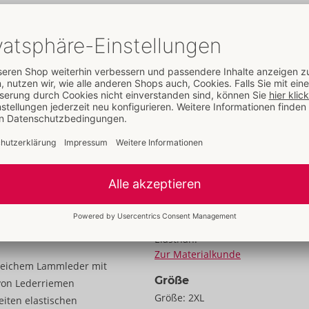
Details
Eigenschaften
Für Frauen
Busenfreies Design
Mit Reißverschluss
Aus echtem Leder
Daten
Farbe:
schwarz
Material:
Leder (Lamm, chromfrei
gegerbt). Textil: 95% Polyester, 5
Elasthan.
Zur Materialkunde
 weichem Lammleder mit
Größe
 von Lederriemen
Größe:
2XL
iten elastischen