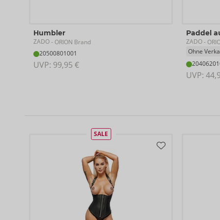
Humbler
Paddel a
ZADO
ZADO
- ORION Brand
- ORI
Ohne Verka
20500801001
UVP: 
99,95 €
20406201
UVP: 
44,
SALE