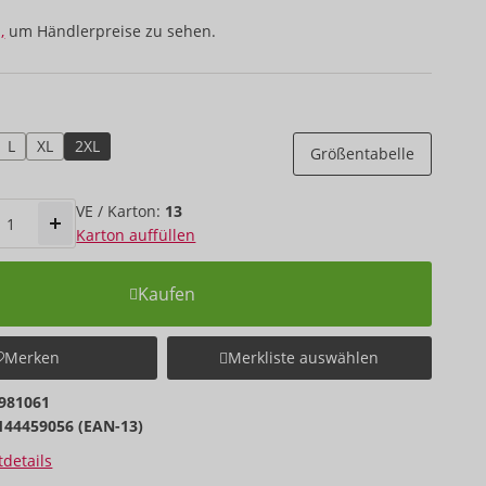
,
um Händlerpreise zu sehen.
L
XL
2XL
Größentabelle
VE / Karton:
13
Karton auffüllen
Kaufen
Merken
Merkliste auswählen
981061
144459056 (EAN-13)
details