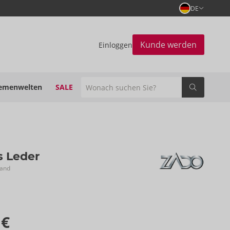
DE
Kunde werden
Einloggen
emenwelten
SALE
s Leder
rand
 €