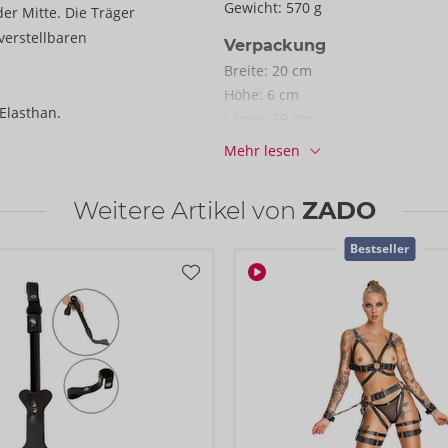
Gewicht:
570 g
r Mitte. Die Träger
verstellbaren
Verpackung
Breite:
20 cm
Höhe:
6 cm
Elasthan.
Länge:
39 cm
Mehr lesen
Informationen
VE / Karton:
13
Weitere Artikel von
Art.-Nr.:
20010981061
ZADO
Barcode:
4024144459056 (EAN-13
Bestseller
Zolltarifnummer:
42031000
Herkunftsland:
TR