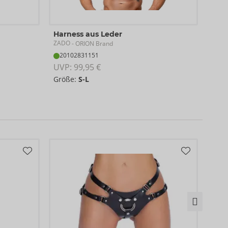
Harness aus Leder
Keus
ZADO
ZAD
- ORION Brand
20102831151
20
UVP: 
99,95 €
UVP:
Größe:
S-L
Grö