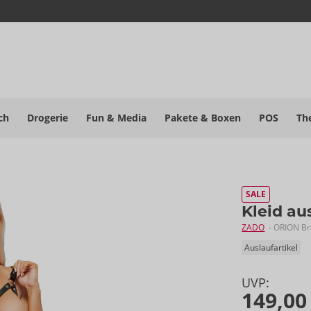
ch
Drogerie
Fun & Media
Pakete
& Boxen
POS
Th
SALE
Kleid au
ZADO
- ORION B
Auslaufartikel
UVP:
149,00