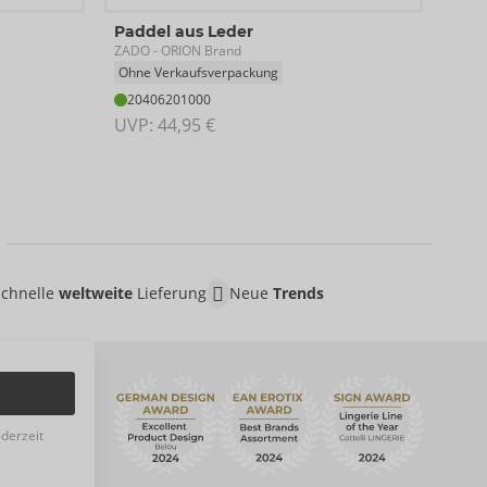
Hals
Paddel aus Leder
ZAD
ZADO
- ORION Brand
20
Ohne Verkaufsverpackung
UVP:
20406201000
Grö
UVP: 
44,95 €
Schnelle
weltweite
Lieferung
Neue
Trends
ederzeit