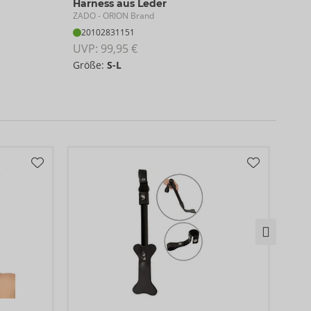
Harness aus Leder
ZAD
ZADO
- ORION Brand
20
20102831151
UVP:
UVP: 
99,95 €
Grö
Größe:
S-L