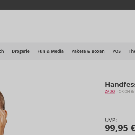
ch
Drogerie
Fun & Media
Pakete
& Boxen
POS
Th
Handfess
ZADO
- ORION B
UVP:
99,95 