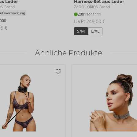
us Leder
Harness-Set aus Leder
ZADO
ON Brand
- ORION Brand
ufsverpackung
20011441111
000
UVP: 
249,00 €
95 €
S/M
L/XL
Ähnliche Produkte