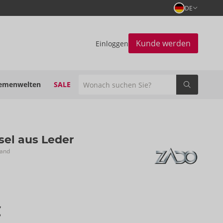
DE
Kunde werden
Einloggen
emenwelten
SALE
el aus Leder
rand
€