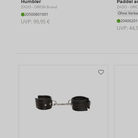
Humbler
Paddel a
ZADO
ZADO
- ORION Brand
- ORI
Ohne Verka
20500801001
UVP: 
99,95 €
20406201
UVP: 
44,