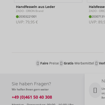
Handfesseln aus Leder
Halsfesse
ZADO
ZADO
- ORION Brand
- ORI
20303221001
20307131
UVP: 
79,95 €
UVP: 
89,
Faire
Preise
Gratis
-Werbemittel
Ver
N
Sie haben Fragen?
Um
Wir helfen Ihnen gern weiter
si
+49 (0)461 50 40 308
Ih
Montag - Donnerstag: 09:00 - 16:00 Uhr