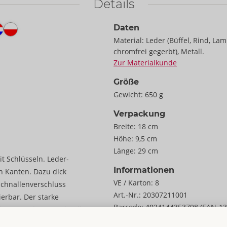
Details
Daten
Material:
Leder (Büffel, Rind, La
chromfrei gegerbt), Metall.
Zur Materialkunde
Größe
Gewicht:
650 g
Verpackung
Breite:
18 cm
Höhe:
9,5 cm
Länge:
29 cm
t Schlüsseln. Leder-
Informationen
n Kanten. Dazu dick
VE / Karton:
8
Schnallenverschluss
Art.-Nr.:
20307211001
erbar. Der starke
Barcode:
4024144353798 (EAN-13
 der Manschetten schnell
Zolltarifnummer:
42050090