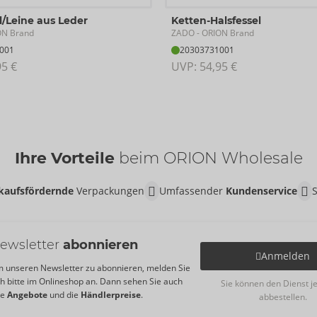
l/Leine aus Leder
Ketten-Halsfessel
ZADO
ON Brand
- ORION Brand
001
20303731001
95 €
UVP: 
54,95 €
Ihre Vorteile
beim ORION Wholesale
kaufsfördernde
Verpackungen
Umfassender
Kundenservice
ewsletter
abonnieren
Anmelden
 unseren Newsletter zu abonnieren, melden Sie
ch bitte im Onlineshop an. Dann sehen Sie auch
Sie können den Dienst j
re
Angebote
und die
Händlerpreise
.
abbestellen.