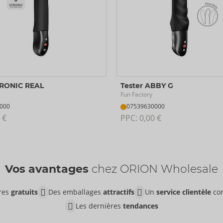
TRONIC REAL
Tester ABBY G
Fun Factory
000
07539630000
 €
PPC: 
0,00 €
Vos avantages
chez ORION Wholesale
ires
gratuits
Des emballages
attractifs
Un
service clientèle
co
Les dernières
tendances