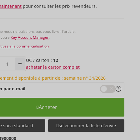
maintenant
pour consulter les prix revendeurs.
ue nous ne puissions pas vous livrer l'article.
r votre
Key Account Manager
.
ives à la commercialisation
UC / carton :
12
acheter le carton complet
ement disponible à partir de : semaine n° 34/2026
n par e-mail
Acheter
e suivi standard
sélectionner la liste d'envie
3900000