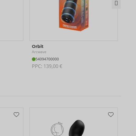
Disp
Orbit
Arcw
Arcwave
09
54094700000
PPC:
PPC: 
139,00 €