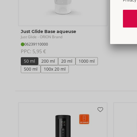
Just Glide Base aqueuse
Just Glide
- ORION Brand
06239110000
PPC: 
5,95 €
50 ml
200 ml
20 ml
1000 ml
500 ml
100x 20 ml