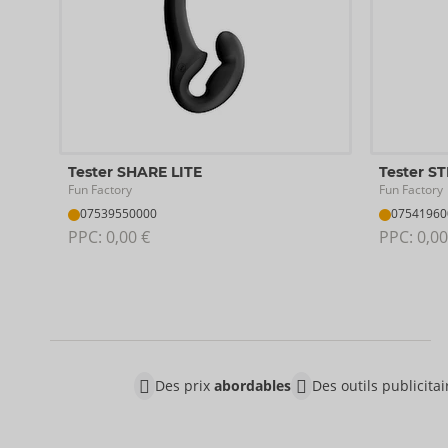
Tester SHARE LITE
Tester S
Fun Factory
Fun Factory
07539550000
07541960
PPC: 
0,00 €
PPC: 
0,00
Des prix
abordables
Des outils publicita