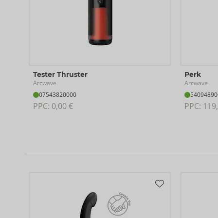
Tester Thruster
Perk
Arcwave
Arcwave
07543820000
54094890
PPC: 
0,00 €
PPC: 
119,