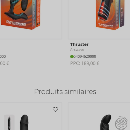
Thruster
Arcwave
000
54094620000
00 €
PPC: 
189,00 €
Produits similaires