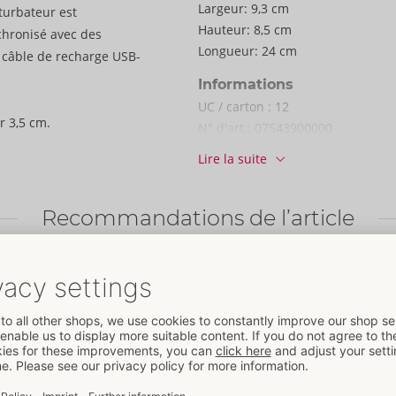
Largeur:
9,3 cm
turbateur est
Hauteur:
8,5 cm
chronisé avec des
Longueur:
24 cm
 câble de recharge USB-
Informations
UC / carton :
12
r 3,5 cm.
N° d'art.:
07543900000
Code-barres:
4251460636926 (EA
Lire la suite
13)
Numéro de tarif douanier:
90191
Pays d'origine:
CN
Recommandations de l’article
Disponibilité
livraison suivante:
34/2026