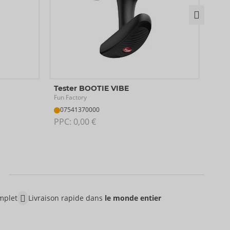
Tes
Tester BOOTIE VIBE
Fun F
Fun Factory
07
07541370000
PPC:
PPC: 
0,00 €
mplet
Livraison rapide dans
le monde entier