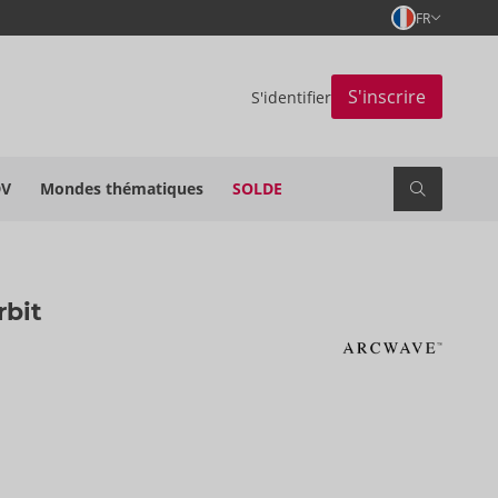
FR
S'inscrire
S'identifier
DV
Mondes thématiques
SOLDE
rbit