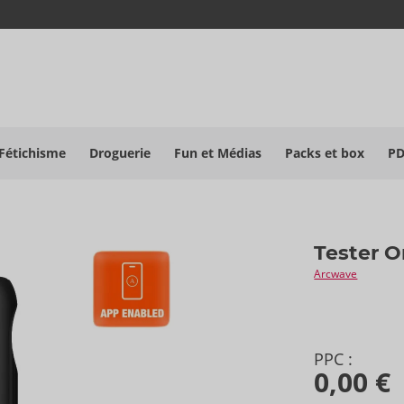
Fétichisme
Droguerie
Fun et Médias
Packs et box
P
Tester O
Arcwave
PPC :
0,00 €