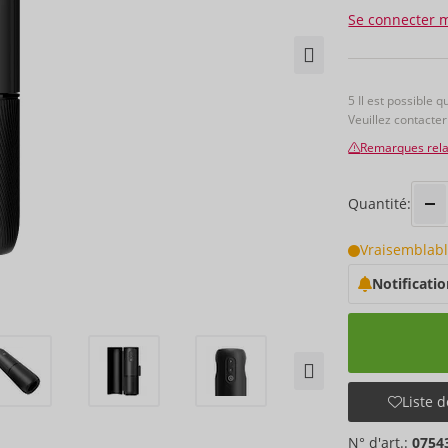
Se connecter 
5 Il est possible q
Veuillez contacte
Remarques relat
Quantité:
Vraisemblabl
Notificatio
Liste d
N° d'art.:
0754