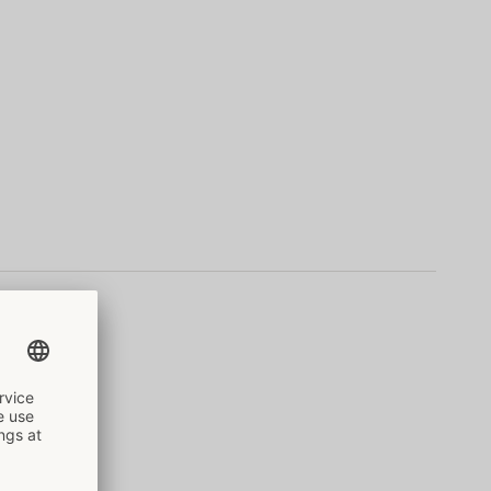
N-
010