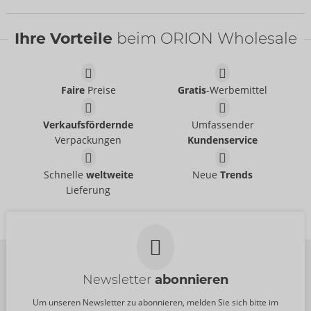
Ihre Vorteile
beim ORION Wholesale
Wasserbasierend
Just Glide
- ORION Brand
06239110000
Faire
Preise
Gratis
-Werbemittel
UVP:
5,95 €
Tester Thruster
Thruster
Arcwave
Arcwave
Verkaufsfördernde
Umfassender
07543820000
54094620000
Verpackungen
Kundenservice
UVP:
0,00 €
UVP:
189,00 €
Tester SHARE LITE
Tester STRONIC REAL
Schnelle
weltweite
Neue
Trends
Fun Factory
Fun Factory
Lieferung
07539550000
07541960000
UVP:
0,00 €
UVP:
0,00 €
Newsletter
abonnieren
Um unseren Newsletter zu abonnieren, melden Sie sich bitte im