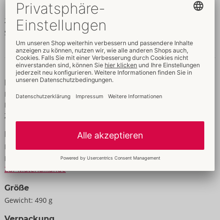
22 lang, Einführtiefe 11 cm, Innen-Ø 3,5 cm.
Silikon, ABS.
Daten & Eigenschaften
Eigenschaften
Für Männer
Mehrere Vibrationsmodi
Zur analen Nutzung
Daten
Farbe:
schwarz
Material:
Silikon, ABS
Zur Materialkunde
Größe
Gewicht:
490 g
Verpackung