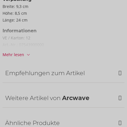
Breite:
9,3 cm
Höhe:
8,5 cm
Länge:
24 cm
Informationen
VE / Karton:
12
Art.-Nr.:
07543900000
Barcode:
4251460636926 (EAN-13)
Mehr lesen
Zolltarifnummer:
90191010
Herkunftsland:
CN
Empfehlungen zum Artikel
Verfügbarkeit
nächste Lieferung:
34/2026
Bestseller
Weitere Artikel von
Arcwave
Ähnliche Produkte