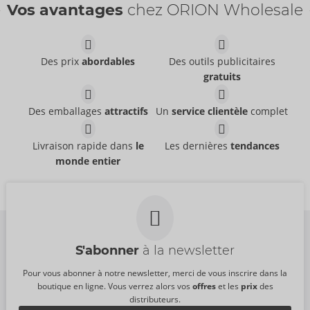
Vos avantages
chez ORION Wholesale
Des prix
abordables
Des outils publicitaires
gratuits
Just Glide Base
Toy Lube
Just Glide
aqueuse
- ORION Brand
06299790000
Des emballages
attractifs
Un
service clientèle
complet
Just Glide
- ORION Brand
PPC:
24,95 €
06318090000
Just Glide Anal
Toy Lube
PPC:
195,00 €
Livraison rapide dans
le
Les dernières
tendances
Just Glide
Just Glide
- ORION Brand
- ORION Brand
monde entier
06249180000
06299870000
PPC:
39,95 €
PPC:
39,95 €
S'abonner
à la newsletter
Pour vous abonner à notre newsletter, merci de vous inscrire dans la
boutique en ligne. Vous verrez alors vos
offres
et les
prix
des
distributeurs.