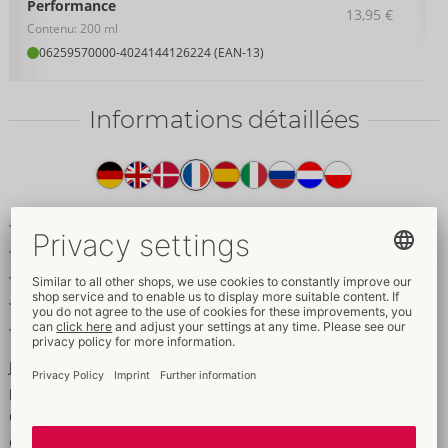
Performance
13,95 €
Contenu: 200 ml
06259570000
-
4024144126224 (EAN-13)
Informations détaillées
Texte
produit
Gel lubrifiant à base d'eau avec silicone
Convient également pour les jouets
Végétalien, sans graisse
Neutre au goût et à l'odeur
Résistant aux préservatifs en latex
Just Glide Performance est parfait pour des jeux amoureux
prolongés - même avec des jouets !
Ce gel lubrifiant à base d'eau et de silicone a une consistance
extra souple et d'excellentes propriétés de glisse longue durée.