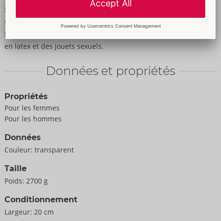
Son utilisation laisse une merveilleuse sensation veloutée et
soyeuse sur la peau. Végétalien, inodore et sans goût. Non gras,
facile à rincer. Convient pour l'utilisation avec des préservatifs
en latex et des jouets sexuels.
Données et propriétés
Propriétés
Pour les femmes
Pour les hommes
Données
Couleur:
transparent
Taille
Poids:
2700 g
Conditionnement
Largeur:
20 cm