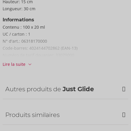
Hauteur:
15 cm
Longueur:
30 cm
Informations
Contenu :
100 x 20 ml
UC / carton :
1
N° d'art.:
06318170000
Code-barres:
4024144702862 (EAN-13)
Numéro de tarif douanier:
33079000
Lire la suite
Autres produits de
Just Glide
Bestseller
Bestseller
Produits similaires
Bestseller
Bestseller