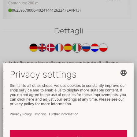
Contenuto: 200 ml
06259570000
-
4024144126224 (EAN-13)
Dettagli
Testo
del
prodotto
Lubrificante a base d'acqua con contenuto di silicone
Adatto anche per i giocattoli
Vegano, senza grassi
Inodore e insapore
Sicuro per i preservativi in lattice
Just Glide Performance è perfetto per i giochi d'amore
prolungati, anche con i giocattoli!
Il lubrificante a base d'acqua con contenuto di silicone ha una
consistenza extra liscia e possiede eccellenti proprietà di
scorrimento di lunga durata. L'applicazione lascia la pelle