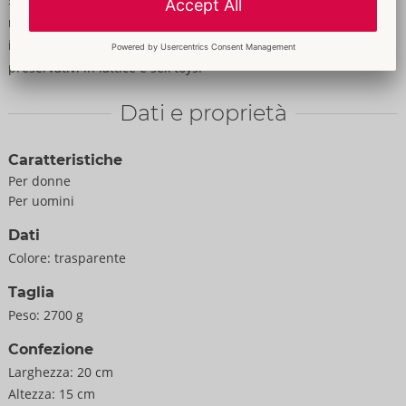
meravigliosamente vellutata e setosa. Vegano, inodore e
insapore. Non unge e si lava via facilmente. Adatto all'uso con
preservativi in lattice e sex toys.
Dati e proprietà
Caratteristiche
Per donne
Per uomini
Dati
Colore:
trasparente
Taglia
Peso:
2700 g
Confezione
Larghezza:
20 cm
Altezza:
15 cm