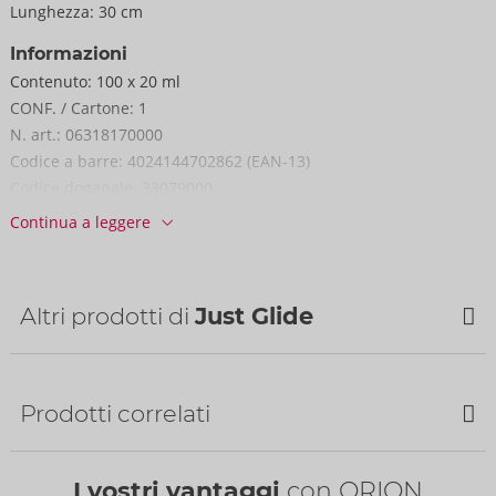
Lunghezza:
30 cm
Informazioni
Contenuto:
100 x 20 ml
CONF. / Cartone:
1
N. art.:
06318170000
Codice a barre:
4024144702862 (EAN-13)
Codice doganale:
33079000
Continua a leggere
Altri prodotti di
Just Glide
Bestseller
Prodotti correlati
Bestseller
Bestseller
I vostri vantaggi
con ORION