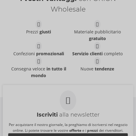
Wholesale
Toy Lube
Cleaning Spray Toys
Prezzi
giusti
Materiale pubblicitario
Just Glide
Just Glide
- ORION Brand
- ORION Brand
gratuito
06299790000
06311830000
PI:
24,95 €
PI:
11,95 €
Confezioni
promozionali
Servizio clienti
completo
Anal
Toy Lube
Taglia:
250 ml
Just Glide
Just Glide
- ORION Brand
- ORION Brand
Consegna veloce
in tutto il
Nuove
tendenze
06249180000
06299870000
PI:
39,95 €
PI:
39,95 €
mondo
Iscriviti
alla newsletter
Per acquistare il nostro giornale, la preghiamo di iscriversi nel negozio
online. Li potete trovare le vostre
offerte
e i
prezzi
dei rivenditori.