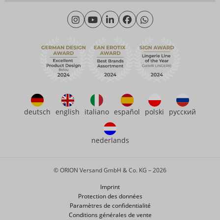
Science des matériaux
Lundi - Jeudi: 09h00 - 16h00
Qui sommes-nous
Vendredi: 09h00 - 15h00
Durabilité
eroFame
Service client
Questions fréquemment posées (FAQ)
deutsch
english
italiano
español
polski
русский
nederlands
© ORION Versand GmbH & Co. KG – 2026
Imprint
Protection des données
Paramètres de confidentialité
Conditions générales de vente