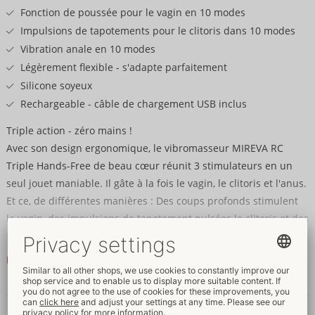
Fonction de poussée pour le vagin en 10 modes
Impulsions de tapotements pour le clitoris dans 10 modes
Vibration anale en 10 modes
Légèrement flexible - s'adapte parfaitement
Silicone soyeux
Rechargeable - câble de chargement USB inclus
Triple action - zéro mains !
Avec son design ergonomique, le vibromasseur MIREVA RC
Triple Hands-Free de beau cœur réunit 3 stimulateurs en un
seul jouet maniable. Il gâte à la fois le vagin, le clitoris et l'anus.
Et ce, de différentes manières : Des coups profonds stimulent
le vagin, des impulsions de tapotement pulsées le clitoris et des
vibrations profondes la zone anale. Fabriqué en silicone souple,
avec des structures douces et légèrement flexibles, le triple toy
Lire la suite
s'adapte parfaitement au corps et aux mouvements. On peut
ainsi profiter de tout le plaisir, même les mains libres !
Données et propriétés