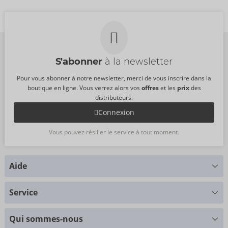
54081300000
54081480000
PPC:
49,95 €
PPC:
49,95 €
S'abonner
à la newsletter
Pour vous abonner à notre newsletter, merci de vous inscrire dans la
boutique en ligne. Vous verrez alors vos
offres
et les
prix
des
distributeurs.
Connexion
Vous pouvez résilier le service à tout moment.
Aide
Vous avez des questions ?
Service
Nous nous faisons un plaisir de vous aider
Tableau des tailles
+49 (0)461 50 40 308
Qui sommes-nous