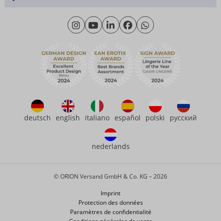
Science des matériaux
Lundi - Jeudi: 09h00 - 16h00
Qui sommes-nous
Vendredi: 09h00 - 15h00
Durabilité
eroFame
Service client
Questions fréquemment posées (FAQ)
deutsch
english
italiano
español
polski
русский
nederlands
© ORION Versand GmbH & Co. KG – 2026
Imprint
Protection des données
Paramètres de confidentialité