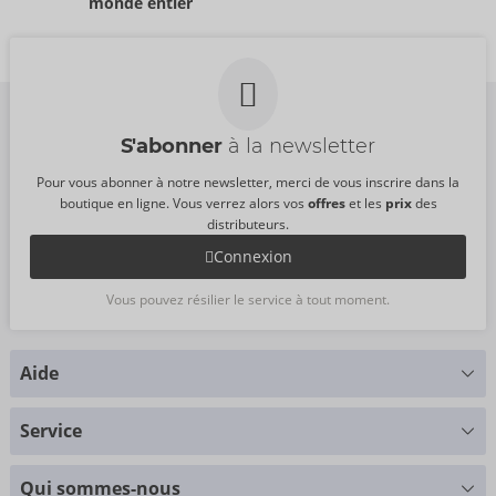
monde entier
54078770000
54024250000
PPC:
89,95 €
PPC:
89,95 €
S'abonner
à la newsletter
Pour vous abonner à notre newsletter, merci de vous inscrire dans la
boutique en ligne. Vous verrez alors vos
offres
et les
prix
des
distributeurs.
Connexion
Vous pouvez résilier le service à tout moment.
Aide
Vous avez des questions ?
Service
Nous nous faisons un plaisir de vous aider
Tableau des tailles
+49 (0)461 50 40 308
Qui sommes-nous