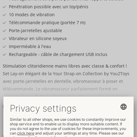
Pénétration possible avec un toy/pénis
10 modes de vibration
Télécommande pratique (portée 7 m)
Porte-jarretelles ajustable
Vibrateur en silicone soyeux
Imperméable à l'eau
Rechargeable - câble de chargement USB inclus
Stimulation clitoridienne mains libres avec classe & confort !
Set Lay-on élégant de la Your Strap-on Collection by You2Toys
avec porte-jarretelles en dentelle, vibromasseur à poser et
télécommande. Le vibromasseur parfaitement formé en
silicone soyeux flatte le clitoris et le gâte avec des vibrations
intenses. Le vibromasseur est facilement inséré dans la
Lire la suite
ceinture sensuelle en dentelle. Les strings/bandelettes
réglables le maintiennent fermement et sans glisser en
Données et propriétés
position de point chaud - même lors de mouvements intenses.
Particulièrement astucieux : le vibromasseur flexible à poser est