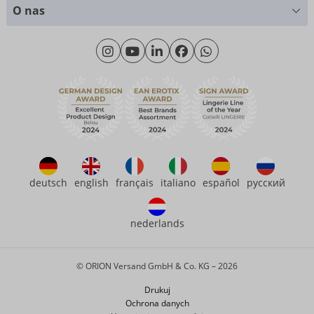
Wykresy rozmiarów
+49 (0)461 50 40 308
O nas
Materiały
Poniedziałek - Czwartek: 09.00 - 16.00
O nas
Piątek: 09.00 - 15.00
Zrównoważony rozwój
eroFame
Kontakt
Często zadawane pytania (FAQ)
deutsch
english
français
italiano
español
русский
nederlands
© ORION Versand GmbH & Co. KG – 2026
Drukuj
Ochrona danych