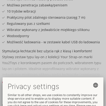
Możliwa penetracja zabawką/penisem
10 trybów wibracji
Praktyczny pilot zdalnego sterowania (zasięg 7 m)
Regulowany pas z szelkami
Wibrator wykonany z jedwabiście miękkiego silikonu
Wodoodporny
Możliwość ładowania - w zestawie kabel USB do ładowania
Stymulacja łechtaczki bez użycia rąk z klasą i komfortem!
Stylowy zestaw typu lay-on z kolekcji Your Strap-on marki
You2Toys z koronkowym pasem do pończoch, wibratorem typu
lay-on i pilotem. Idealnie wyprofilowany wibrator wykonany z
jedwabiście miękkiego silikonu pieści łechtaczkę i rozpieszcza
intensywnymi wibracjami. Wibrator można łatwo umieścić w
Czytaj dalej
zmysłowym koronkowym pasie. Regulowane stringi / pasek
utrzymują go mocno i bezpiecznie w pozycji hotspot - nawet
Dane i własności
podczas intensywnych ruchów. Szczególnie sprytny: elastyczny
wibrator typu lay-on został zaprojektowany jako pierścień w