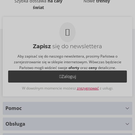
Szybka dostawa
na cały
Nowe
trendy
54078770000
54024250000
świat
Cena sugerowana:
89,95 €
Cena sugerowana:
89,95 €
Zapisz
się do newslettera
Aby zapisać się do naszego newslettera, prosimy Państwa o
zarejestrowanie się w sklepie internetowym. Wówczas będziecie
Państwo mogli widzieć swoje
oferty
oraz
ceny
detaliczne.
Zaloguj
W dowolnym momencie możesz
zrezygnować
z usługi.
Pomoc
Masz pytania?
Obsługa
Służymy pomocą