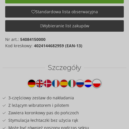
Standardowa lista obserwacyjna
Wybieranie list zakupów
Nr art.:
54084150000
Kod kreskowy:
4024144682959 (EAN-13)
Szczegóły
Tekst
na
produkcie
3-częściowy zestaw do nakładania
Z leżącym wibratorem i pilotem
Zawiera koronkowy pas do pończoch
Stymulacja łechtaczki bez użycia rąk
Może być również noszony podczas seksu