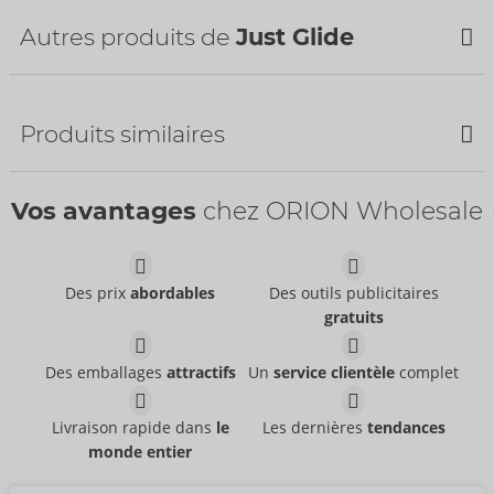
Autres produits de
Just Glide
Bestseller
Produits similaires
Vos avantages
chez ORION Wholesale
Just Glide Kit pour un
super prix!
Just Glide
- ORION Brand
Des prix
abordables
Des outils publicitaires
06239890000
gratuits
Toy Lube
Cleaning Spray Toys
PPC:
14,95 €
Just Glide
Just Glide
- ORION Brand
- ORION Brand
Dimensions :
50 ml
06299790000
06311830000
Des emballages
attractifs
Un
service clientèle
complet
PPC:
24,95 €
PPC:
11,95 €
Just Glide 3x200ml
Just Glide Kit pour un
Dimensions :
250 ml
Livraison rapide dans
le
Les dernières
tendances
Just Glide
- ORION Brand
super prix!
monde entier
06239970000
Just Glide
- ORION Brand
PPC:
29,95 €