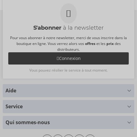
06239890000
Dimensions :
200 ml
PPC:
14,95 €
Dimensions :
50 ml
S'abonner
à la newsletter
Pour vous abonner à notre newsletter, merci de vous inscrire dans la
boutique en ligne. Vous verrez alors vos
offres
et les
prix
des
distributeurs.
Connexion
Vous pouvez résilier le service à tout moment.
Aide
Vous avez des questions ?
Service
Nous nous faisons un plaisir de vous aider
Tableau des tailles
+49 (0)461 50 40 308
Qui sommes-nous
Science des matériaux
Lundi - Jeudi: 09h00 - 16h00
Qui sommes-nous