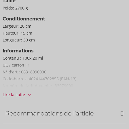
Taille
Poids:
2700 g
Conditionnement
Largeur:
20 cm
Hauteur:
15 cm
Longueur:
30 cm
Informations
Contenu :
100x 20 ml
UC / carton :
1
N° d'art.:
06318090000
Code-barres:
4024144702855 (EAN-13)
Numéro de tarif douanier:
33079000
Lire la suite
Recommandations de l’article