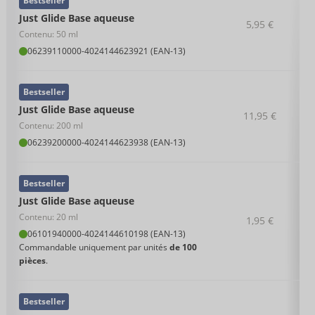
Bestseller
Just Glide Base aqueuse
5,95 €
Contenu: 50 ml
06239110000
-
4024144623921 (EAN-13)
Bestseller
Just Glide Base aqueuse
11,95 €
Contenu: 200 ml
06239200000
-
4024144623938 (EAN-13)
Bestseller
Just Glide Base aqueuse
Contenu: 20 ml
1,95 €
06101940000
-
4024144610198 (EAN-13)
Commandable uniquement par unités
de 100
pièces
.
Bestseller