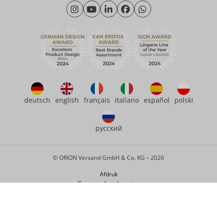
Maandag - Donderdag: 09.00 - 16.00 uur
Over ons
Vrijdag: 09.00 - 15.00 uur
Duurzaamheid
eroFame
Contact opnemen met
Veelgestelde vragen (FAQ)
deutsch
english
français
italiano
español
polski
русский
© ORION Versand GmbH & Co. KG – 2026
Afdruk
Gegevensbescherming
Privacy-instellingen
Voorwaarden en condities
Gebruiksvoorwaarden