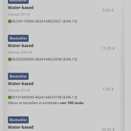
Bestseller
Water-based
5,95 €
Inhoud: 50 ml
06239110000
-
4024144623921 (EAN-13)
Bestseller
Water-based
11,95 €
Inhoud: 200 ml
06239200000
-
4024144623938 (EAN-13)
Bestseller
Water-based
1,95 €
Inhoud: 20 ml
06101940000
-
4024144610198 (EAN-13)
Alleen te bestellen in eenheden
van 100 stuks
.
Bestseller
Water-based
39,95 €