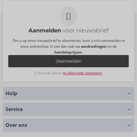
06239970000
06239890000
AVP:
29,95 €
AVP:
14,95 €
Maat:
200 ml
Maat:
50 ml
Aanmelden
voor nieuwsbrief
Om u op onze nieuwsbrief te abonneren, kunt u zich aanmelden in
onze onlineshop. U ziet dan ook uw
aanbiedingen
en de
handelsprijzen
.
Aanmelden
U kunt de dienst
te allen tijde opzeggen.
Hulp
Hebt u vragen?
Service
Wij helpen u graag verder
Maattabellen
+49 (0)461-5040-308
Over ons
Materialen