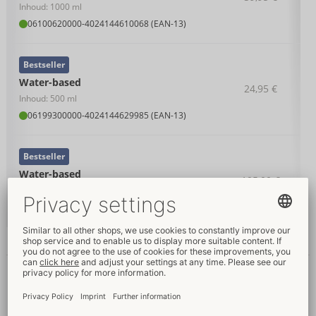
Inhoud: 1000 ml
06100620000
-
4024144610068 (EAN-13)
Bestseller
Water-based
24,95 €
Inhoud: 500 ml
06199300000
-
4024144629985 (EAN-13)
Bestseller
Water-based
195,00 €
Inhoud: 100x 20 ml
06318090000
-
4024144702855 (EAN-13)
Details
Producttekst