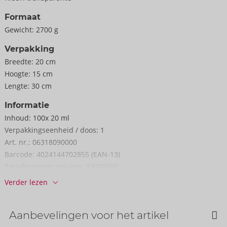
Formaat
Gewicht:
2700 g
Verpakking
Breedte:
20 cm
Hoogte:
15 cm
Lengte:
30 cm
Informatie
Inhoud:
100x 20 ml
Verpakkings­eenheid / doos:
1
Art. nr.:
06318090000
Barcode:
4024144702855 (EAN-13)
Tariefnummer douane:
33079000
Verder lezen
Aanbevelingen voor het artikel