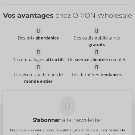
Bestseller
Bestseller
Vos avantages
chez ORION Wholesale
Des prix
abordables
Des outils publicitaires
gratuits
Delay Gel
47 mm
Mister Size
Mister Size
06315150000
Sans emballage
Des emballages
attractifs
Un
service clientèle
complet
PPC:
16,95 €
04159280000
PPC:
49,95 €
Dimensions :
50 ml
69 mm
60 mm
Livraison rapide dans
le
Les dernières
tendances
Mister Size
Mister Size
monde entier
04173350000
04173190000
PPC:
53,70 €
PPC:
53,70 €
S'abonner
à la newsletter
Pour vous abonner à notre newsletter, merci de vous inscrire dans la