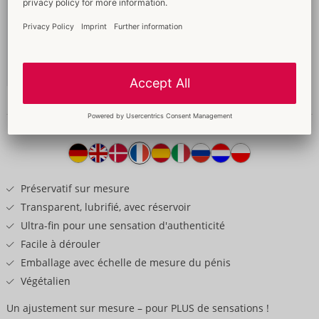
64 mm
49,95 €
Contenu: 100 Pièce
Sans emballage
04159790000
-
4260605482182 (EAN-13)
Informations détaillées
Texte
produit
Préservatif sur mesure
Transparent, lubrifié, avec réservoir
Ultra-fin pour une sensation d'authenticité
Facile à dérouler
Emballage avec échelle de mesure du pénis
Végétalien
Un ajustement sur mesure – pour PLUS de sensations !