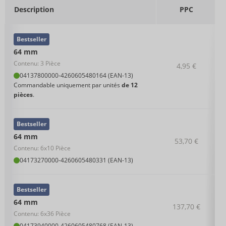
Description
PPC
Bestseller
64 mm
Contenu: 3 Pièce
4,95 €
04137800000
-
4260605480164 (EAN-13)
Commandable uniquement par unités
de 12
pièces
.
Bestseller
64 mm
53,70 €
Contenu: 6x10 Pièce
04173270000
-
4260605480331 (EAN-13)
Bestseller
64 mm
137,70 €
Contenu: 6x36 Pièce
04173940000
-
4260605480768 (EAN-13)