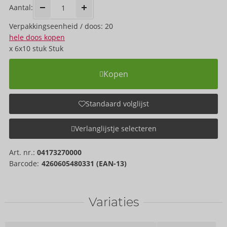
Aantal:
Verpakkings­eenheid / doos: 20
hele doos kopen
x
6x10 stuk
Stuk
Kopen
Standaard volglijst
Verlanglijstje selecteren
Art. nr.:
04173270000
Barcode:
4260605480331 (EAN-13)
Variaties