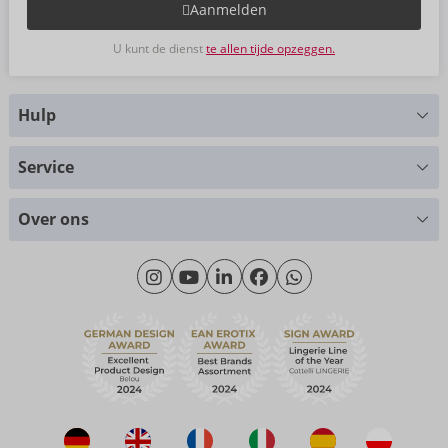
Aanmelden
U kunt de dienst
te allen tijde opzeggen.
Hulp
Hebt u vragen?
Service
Wij helpen u graag verder
Maattabellen
+49 (0)461-5040-308
Over ons
Materialen
Maandag - Donderdag: 09.00 - 16.00 uur
Over ons
Vrijdag: 09.00 - 15.00 uur
Duurzaamheid
eroFame
Contact opnemen met
Veelgestelde vragen (FAQ)