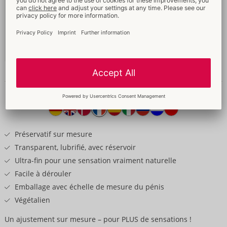
49 mm
49,95 €
Contenu: 100 Pièce
Sans emballage
04159360000
-
4260605482298 (EAN-13)
Informations détaillées
Texte
produit
Préservatif sur mesure
Transparent, lubrifié, avec réservoir
Ultra-fin pour une sensation vraiment naturelle
Facile à dérouler
Emballage avec échelle de mesure du pénis
Végétalien
Un ajustement sur mesure – pour PLUS de sensations !