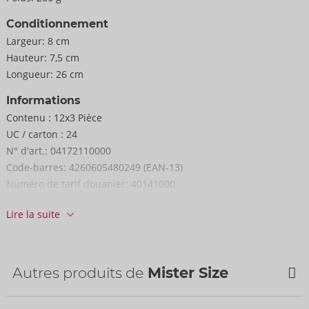
Conditionnement
Largeur:
8 cm
Hauteur:
7,5 cm
Longueur:
26 cm
Informations
Contenu :
12x3 Pièce
UC / carton :
24
N° d'art.:
04172110000
Code-barres:
4260605480249 (EAN-13)
Numéro de tarif douanier:
40141000
Pays d'origine:
MY
Lire la suite
Autres produits de
Mister Size