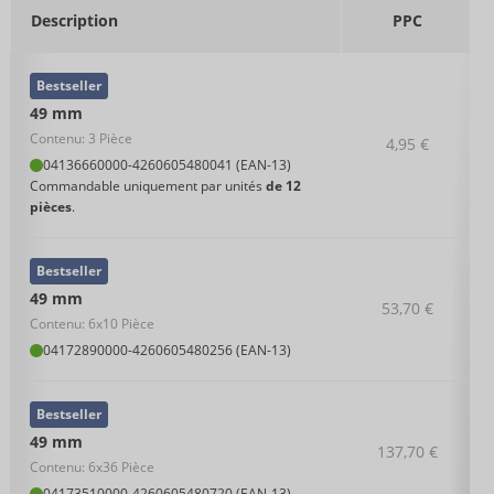
Description
PPC
Bestseller
49 mm
Contenu: 3 Pièce
4,95 €
04136660000
-
4260605480041 (EAN-13)
Commandable uniquement par unités
de 12
pièces
.
Bestseller
49 mm
53,70 €
Contenu: 6x10 Pièce
04172890000
-
4260605480256 (EAN-13)
Bestseller
49 mm
137,70 €
Contenu: 6x36 Pièce
04173510000
-
4260605480720 (EAN-13)