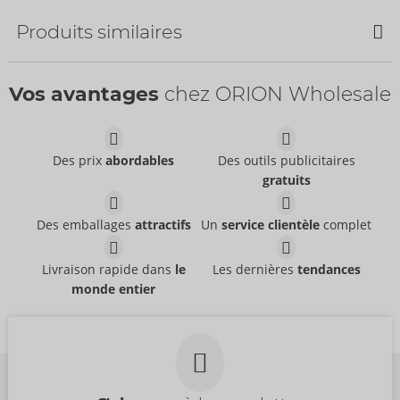
Bestseller
Bestseller
Produits similaires
Vos avantages
chez ORION Wholesale
Des prix
abordables
Des outils publicitaires
gratuits
64 mm
60 mm
Mister Size
Mister Size
04173270000
04173860000
Des emballages
attractifs
Un
service clientèle
complet
PPC:
53,70 €
PPC:
137,70 €
47 mm
53 mm
Livraison rapide dans
le
Les dernières
tendances
Mister Size
Mister Size
monde entier
04172030000
04172200000
PPC:
59,40 €
PPC:
59,40 €