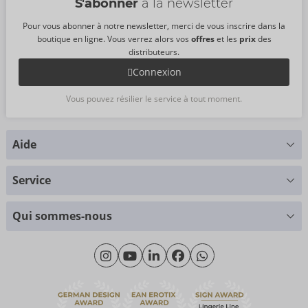
S'abonner
à la newsletter
Pour vous abonner à notre newsletter, merci de vous inscrire dans la
boutique en ligne. Vous verrez alors vos
offres
et les
prix
des
distributeurs.
Connexion
Vous pouvez résilier le service à tout moment.
Aide
Vous avez des questions ?
Service
Nous nous faisons un plaisir de vous aider
Tableau des tailles
+49 (0)461 50 40 308
Qui sommes-nous
Science des matériaux
Lundi - Jeudi: 09h00 - 16h00
Qui sommes-nous
Vendredi: 09h00 - 15h00
Durabilité
eroFame
Service client