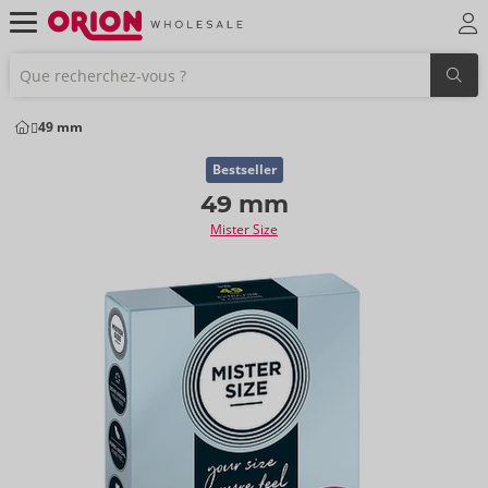
49 mm
Bestseller
49 mm
Mister Size