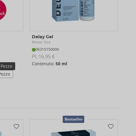
57 
Delay Gel
Miste
Mister Size
Disi
06315150000
04
PI: 
16,95 €
PI: 
4
Contenuto:
50 ml
 Pezzo
3 P
Pezzo
10 
100
Bestseller