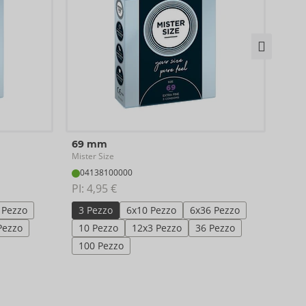
60 
69 mm
Miste
Mister Size
04
04138100000
PI: 
4
PI: 
4,95 €
3 P
 Pezzo
3 Pezzo
6x10 Pezzo
6x36 Pezzo
10 
Pezzo
10 Pezzo
12x3 Pezzo
36 Pezzo
100
100 Pezzo