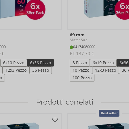
69 mm
Mister Size
000
04174080000
 €
PI: 
137,70 €
6x10 Pezzo
6x36 Pezzo
3 Pezzo
6x10 Pezzo
6x36
12x3 Pezzo
36 Pezzo
10 Pezzo
12x3 Pezzo
36 
o
100 Pezzo
Prodotti correlati
Bestseller