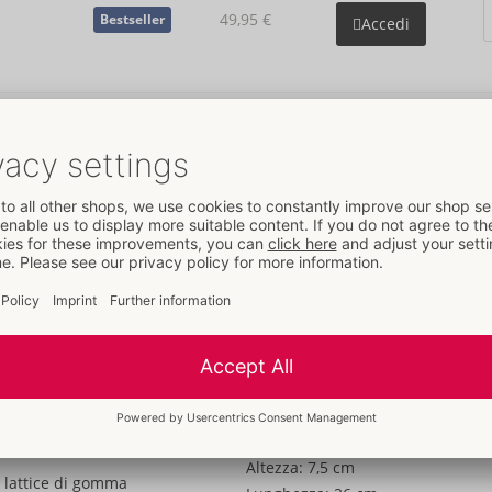
49,95 €
Bestseller
Accedi
Dettagli
Dati
Colore:
trasparente
Materiale:
Naturkautschuklatex
Alle informazioni materiali
Taglia
Lunghezza:
16 cm
Peso:
266 g
Confezione
Larghezza:
8 cm
Altezza:
7,5 cm
in lattice di gomma