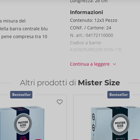
Lunghezza:
26 cm
Informazioni
Contenuto:
12x3 Pezzo
la misura del
CONF. / Cartone:
24
della barra centrale blu
N. art.:
04172110000
l pene compresa tra 10
Codice a barre:
4260605480249 (EAN-13)
Codice doganale:
40141000
Continua a leggere
Paese di origine:
MY
Altri prodotti di
Mister Size
Bestseller
Bestseller