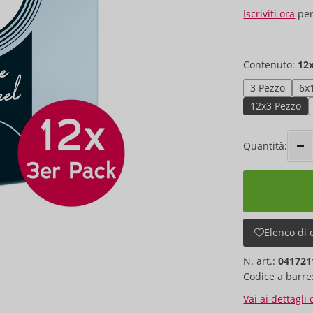
Iscriviti ora
per
Contenuto:
12
3 Pezzo
6x
12x3 Pezzo
Quantità:
Elenco di 
N. art.:
041721
Codice a barre
Vai ai dettagli