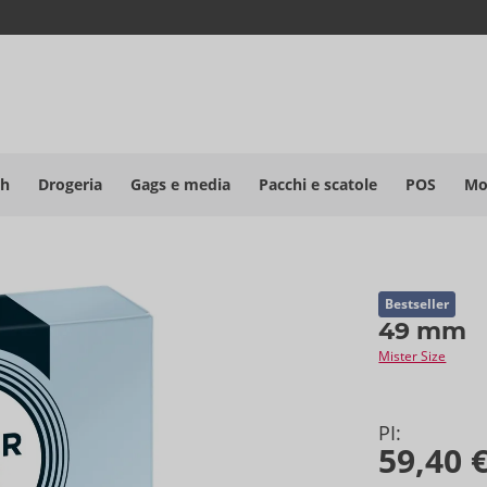
sh
Drogeria
Gags e media
Pacchi e scatole
POS
Mo
Bestseller
49 mm
Mister Size
PI:
59,40 