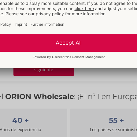
Compruebe la validez de su número fiscal.
NIF no disponible, acepto la factura con el IVA alemán.
Para cargar documentos mediante Drag-and-Drop colóquelos aquí.
cial
Seleccionar archivos
siguiente
El
ORION Wholesale
: ¡El nº 1 en Europ
40
+
55
+
Años de experiencia
Los países se suminist