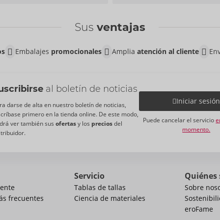
Sus
ventajas
os
Embalajes
promocionales
Amplia
atención al cliente
Env
uscribirse
al boletín de noticias
Iniciar sesió
ra darse de alta en nuestro boletín de noticias,
scríbase primero en la tienda online. De este modo,
Puede cancelar el servicio
e
drá ver también sus
ofertas
y los
precios
del
momento.
stribuidor.
Servicio
Quiénes
iente
Tablas de tallas
Sobre nos
ás frecuentes
Ciencia de materiales
Sostenibil
eroFame