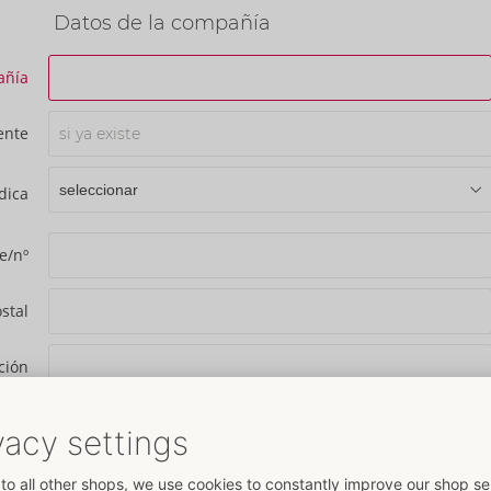
Datos de la compañía
añía
ente
dica
e/nº
stal
ción
País
NIF