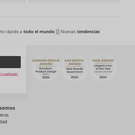
ío rápido a
todo el mundo
Nuevas
tendencias
n
n cualquier
 somos
otros
idad