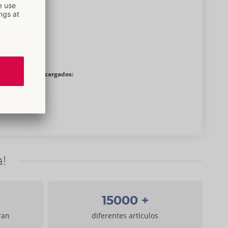
Documentos cargados:
a!
15000
+
ran
diferentes artículos