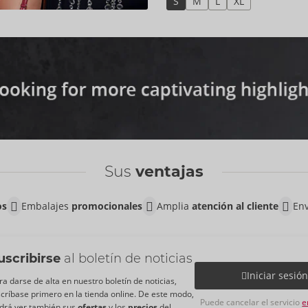
S
M
L
XL
Sus
ventajas
os
Embalajes
promocionales
Amplia
atención al cliente
Env
uscribirse
al boletín de noticias
Iniciar sesió
ra darse de alta en nuestro boletín de noticias,
scríbase primero en la tienda online. De este modo,
Puede cancelar el servicio
e
drá ver también sus
ofertas
y los
precios
del