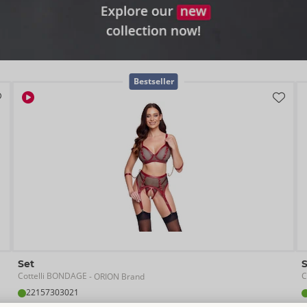
Bestseller
Set
Cottelli BONDAGE
C
- ORION Brand
22157303021