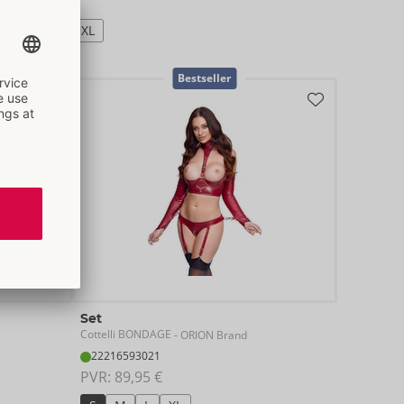
VR: 
79,95 €
S
M
L
XL
Bestseller
Set
Cottelli BONDAGE
- ORION Brand
22216593021
PVR: 
89,95 €