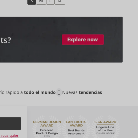
S
M
L
XL
ío rápido a
todo el mundo
Nuevas
tendencias
n
n cualquier