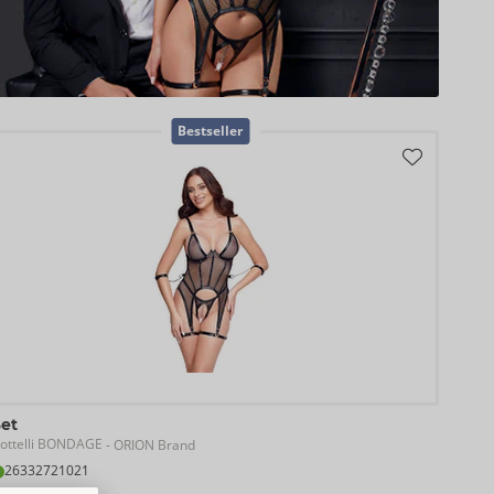
Bestseller
Set
ottelli BONDAGE
- ORION Brand
26332721021