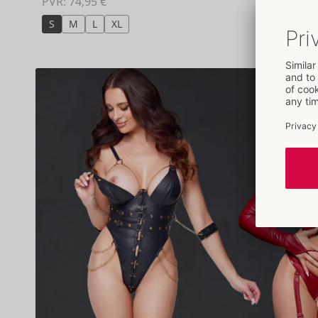
PVR: 
74,95 €
S
M
L
XL