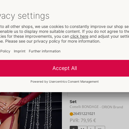
PVR: 
79,95 €
P
S
M
L
XL
Bestseller
Set
Cottelli BONDAGE
- ORION Brand
26451221021
PVR: 
79,95 €