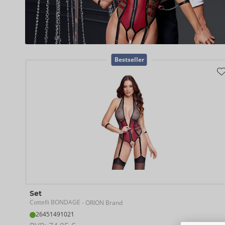
Bestseller
Set
Cottelli BONDAGE
- ORION Brand
26451491021