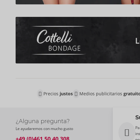
Precios
justos
Medios publicitarios
gratuit
S
¿Alguna pregunta?
Pa
Le ayudaremos con mucho gusto
in
+49 (0)461 50 40 308
po